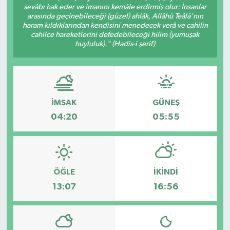
sevâbı hak eder ve imanını kemâle erdirmiş olur: İnsanlar
arasında geçinebileceği (güzel) ahlâk, Allâhü Teâlâ'nın
haram kıldıklarından kendisini menedecek verâ ve cahilin
cahilce hareketlerini defedebileceği hilim (yumuşak
huyluluk)." (Hadis-i şerif)
İMSAK
GÜNEŞ
04:20
05:55
ÖĞLE
İKINDI
13:07
16:56