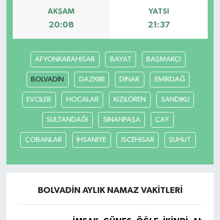
AKŞAM
YATSI
20:08
21:37
AFYONKARAHİSAR
BAYAT
BAŞMAKÇI
BOLVADİN
DAZKIRI
DİNAR
EMİRDAĞ
EVCİLER
HOCALAR
KIZILÖREN
SANDIKLI
SULTANDAĞI
SİNANPAŞA
ÇAY
ÇOBANLAR
İHSANİYE
İSCEHİSAR
ŞUHUT
BOLVADİN AYLIK NAMAZ VAKITLERI