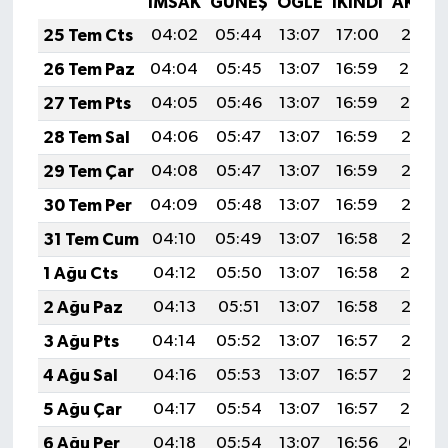
İMSAK
GÜNEŞ
ÖĞLE
İKINDI
AKŞA
25 Tem Cts
04:02
05:44
13:07
17:00
20:21
26 Tem Paz
04:04
05:45
13:07
16:59
20:20
27 Tem Pts
04:05
05:46
13:07
16:59
20:19
28 Tem Sal
04:06
05:47
13:07
16:59
20:18
29 Tem Çar
04:08
05:47
13:07
16:59
20:17
30 Tem Per
04:09
05:48
13:07
16:59
20:16
31 Tem Cum
04:10
05:49
13:07
16:58
20:15
1 Ağu Cts
04:12
05:50
13:07
16:58
20:14
2 Ağu Paz
04:13
05:51
13:07
16:58
20:13
3 Ağu Pts
04:14
05:52
13:07
16:57
20:12
4 Ağu Sal
04:16
05:53
13:07
16:57
20:11
5 Ağu Çar
04:17
05:54
13:07
16:57
20:10
6 Ağu Per
04:18
05:54
13:07
16:56
20:09