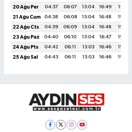
20 Ağu Per
04:37
06:07
13:04
16:49
19:52
21 Ağu Cum
04:38
06:08
13:04
16:48
19:50
22 Ağu Cts
04:39
06:09
13:04
16:48
19:49
23 Ağu Paz
04:40
06:10
13:04
16:47
19:48
24 Ağu Pts
04:42
06:11
13:03
16:46
19:46
25 Ağu Sal
04:43
06:11
13:03
16:46
19:45