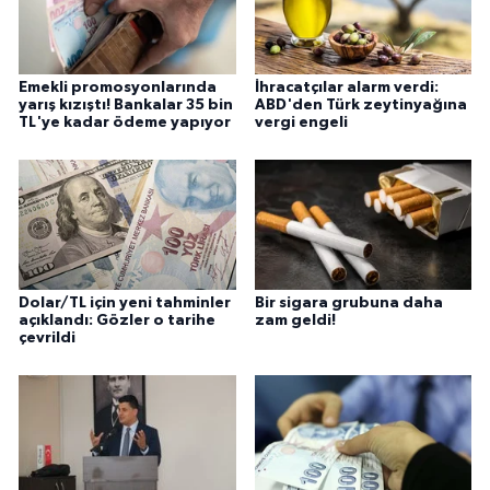
Emekli promosyonlarında
İhracatçılar alarm verdi:
yarış kızıştı! Bankalar 35 bin
ABD'den Türk zeytinyağına
TL'ye kadar ödeme yapıyor
vergi engeli
Dolar/TL için yeni tahminler
Bir sigara grubuna daha
açıklandı: Gözler o tarihe
zam geldi!
çevrildi