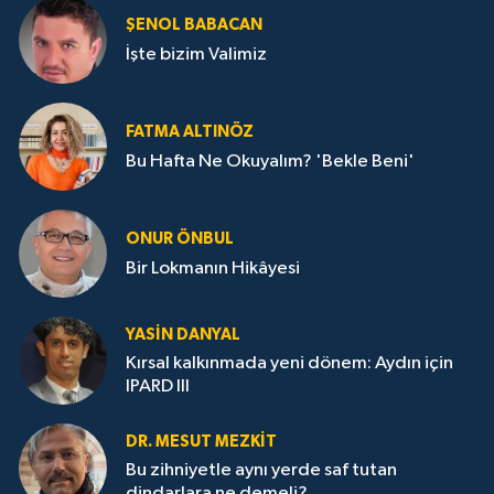
ŞENOL BABACAN
İşte bizim Valimiz
FATMA ALTINÖZ
Bu Hafta Ne Okuyalım? 'Bekle Beni'
ONUR ÖNBUL
Bir Lokmanın Hikâyesi
YASIN DANYAL
Kırsal kalkınmada yeni dönem: Aydın için
IPARD III
DR. MESUT MEZKIT
Bu zihniyetle aynı yerde saf tutan
dindarlara ne demeli?