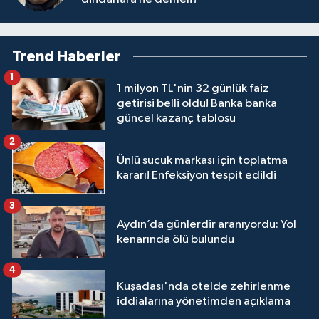
Trend Haberler
1
1 milyon TL'nin 32 günlük faiz
getirisi belli oldu! Banka banka
güncel kazanç tablosu
2
Ünlü sucuk markası için toplatma
kararı! Enfeksiyon tespit edildi
3
Aydın’da günlerdir aranıyordu: Yol
kenarında ölü bulundu
4
Kuşadası'nda otelde zehirlenme
iddialarına yönetimden açıklama