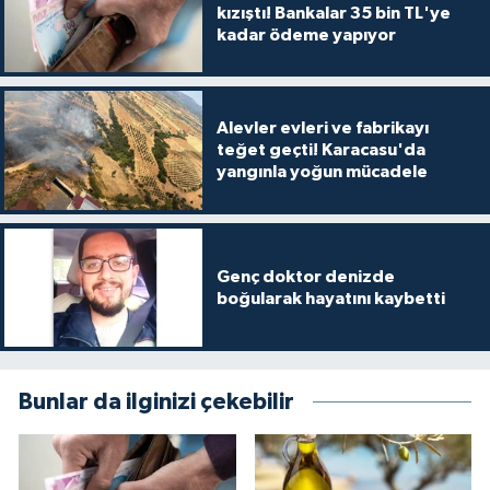
kızıştı! Bankalar 35 bin TL'ye
kadar ödeme yapıyor
Alevler evleri ve fabrikayı
teğet geçti! Karacasu'da
yangınla yoğun mücadele
Genç doktor denizde
boğularak hayatını kaybetti
Bunlar da ilginizi çekebilir