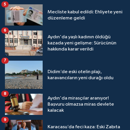
5
Mecliste kabul edildi: Ehliyete yeni
düzenleme geldi
6
Aydın'da yaşlı kadının öldüğü
kazada yeni gelişme: Sürücünün
hakkında karar verildi
7
Didim’de eski otelin plajı,
karavancıların yeni durağı oldu
8
Aydın'da mirasçılar aranıyor!
Başvuru olmazsa miras devlete
kalacak
9
Karacasu’da feci kaza: Eski Zabıta