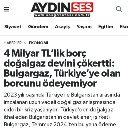
Asayiş
Aydın Nöbetçi Eczaneler
Siyaset
Gündem
Asayiş
Yaşam
Eğitim
Ek
Gündem
Aydın Hava Durumu
HABERLER
EKONOMI
Siyaset
Aydin Namaz Vakitleri
4 Milyar TL’lik borç
doğalgaz devini çökertti:
Ekonomi
Aydın Trafik Yoğunluk Haritası
Bulgargaz, Türkiye’ye olan
Yaşam
Süper Lig Puan Durumu ve Fikstür
borcunu ödeyemiyor
2023 yılı başında Türkiye ile Bulgaristan arasında
Eğitim
Tüm Manşetler
imzalanan uzun vadeli doğal gaz anlaşmasında
Kültür Sanat
Son Dakika Haberleri
ciddi bir kriz yaşanıyor. Türkiye’den doğalgaz
ithal eden Bulgaristan’ın devlet enerji şirketi
Spor
Haber Arşivi
Bulgargaz, Temmuz 2024’ten bu yana ödeme