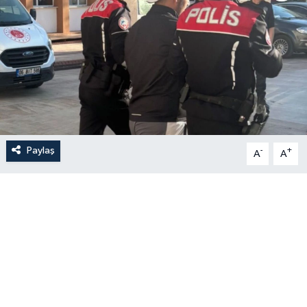
Paylaş
-
+
A
A