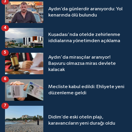
3
Aydın’da günlerdir aranıyordu: Yol
kenarında ölü bulundu
4
Kuşadası'nda otelde zehirlenme
iddialarına yönetimden açıklama
5
Aydın'da mirasçılar aranıyor!
Başvuru olmazsa miras devlete
kalacak
6
Mecliste kabul edildi: Ehliyete yeni
düzenleme geldi
7
Didim’de eski otelin plajı,
karavancıların yeni durağı oldu