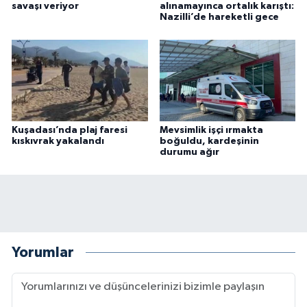
savaşı veriyor
alınamayınca ortalık karıştı:
Nazilli’de hareketli gece
Kuşadası’nda plaj faresi
Mevsimlik işçi ırmakta
kıskıvrak yakalandı
boğuldu, kardeşinin
durumu ağır
Yorumlar