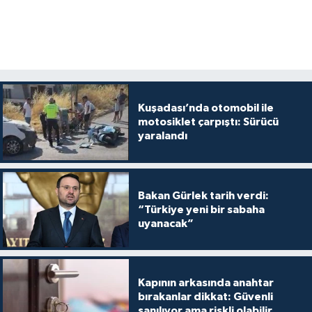
Kuşadası’nda otomobil ile
motosiklet çarpıştı: Sürücü
yaralandı
Bakan Gürlek tarih verdi:
“Türkiye yeni bir sabaha
uyanacak”
Kapının arkasında anahtar
bırakanlar dikkat: Güvenli
sanılıyor ama riskli olabilir