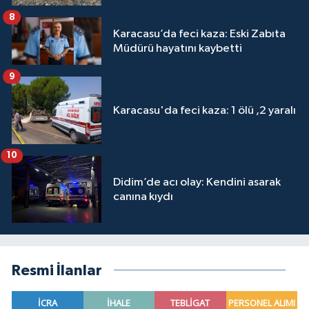
8
Karacasu’da feci kaza: Eski Zabıta
Müdürü hayatını kaybetti
9
Karacasu'da feci kaza: 1 ölü ,2 yaralı
10
Didim’de acı olay: Kendini asarak
canına kıydı
Resmi İlanlar