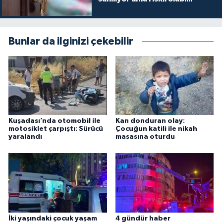
Bunlar da ilginizi çekebilir
Kuşadası’nda otomobil ile
Kan donduran olay:
motosiklet çarpıştı: Sürücü
Çocuğun katili ile nikah
yaralandı
masasına oturdu
İki yaşındaki çocuk yaşam
4 gündür haber