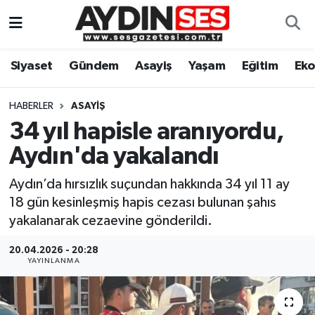
Asayiş
Aydın Nöbetçi Eczaneler
Siyaset
Gündem
Asayiş
Yaşam
Eğitim
Ek
Gündem
Aydın Hava Durumu
HABERLER
ASAYIŞ
Siyaset
Aydin Namaz Vakitleri
34 yıl hapisle aranıyordu,
Aydın'da yakalandı
Ekonomi
Aydın Trafik Yoğunluk Haritası
Aydın’da hırsızlık suçundan hakkında 34 yıl 11 ay
Yaşam
Süper Lig Puan Durumu ve Fikstür
18 gün kesinleşmiş hapis cezası bulunan şahıs
yakalanarak cezaevine gönderildi.
Eğitim
Tüm Manşetler
20.04.2026 - 20:28
YAYINLANMA
Kültür Sanat
Son Dakika Haberleri
Spor
Haber Arşivi