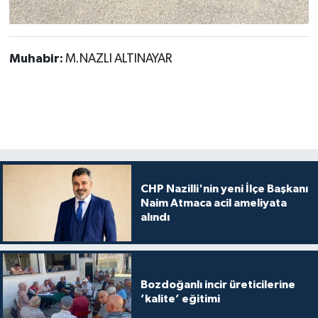
Muhabir:
M.NAZLI ALTINAYAR
CHP Nazilli'nin yeni İlçe Başkanı
Naim Atmaca acil ameliyata
alındı
Bozdoğanlı incir üreticilerine
’kalite’ eğitimi