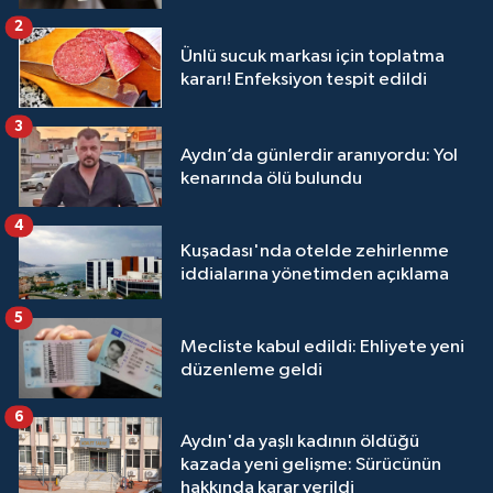
2
Ünlü sucuk markası için toplatma
kararı! Enfeksiyon tespit edildi
3
Aydın’da günlerdir aranıyordu: Yol
kenarında ölü bulundu
4
Kuşadası'nda otelde zehirlenme
iddialarına yönetimden açıklama
5
Mecliste kabul edildi: Ehliyete yeni
düzenleme geldi
6
Aydın'da yaşlı kadının öldüğü
kazada yeni gelişme: Sürücünün
hakkında karar verildi