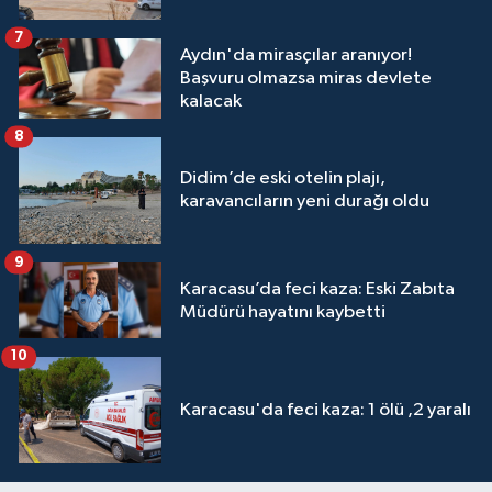
7
Aydın'da mirasçılar aranıyor!
Başvuru olmazsa miras devlete
kalacak
8
Didim’de eski otelin plajı,
karavancıların yeni durağı oldu
9
Karacasu’da feci kaza: Eski Zabıta
Müdürü hayatını kaybetti
10
Karacasu'da feci kaza: 1 ölü ,2 yaralı