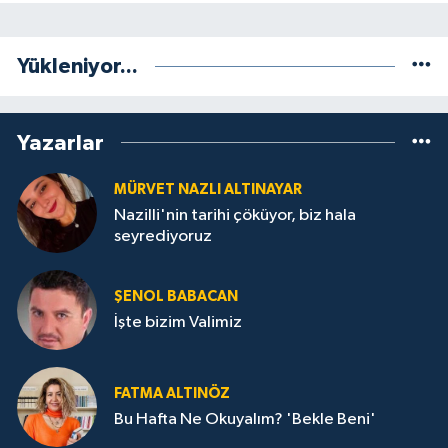
Yükleniyor...
Yazarlar
MÜRVET NAZLI ALTINAYAR
Nazilli'nin tarihi çöküyor, biz hala
seyrediyoruz
ŞENOL BABACAN
İşte bizim Valimiz
FATMA ALTINÖZ
Bu Hafta Ne Okuyalım? 'Bekle Beni'