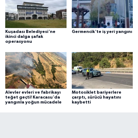
Kuşadası Belediyesi'ne
Germencik'te iş yeri yangını
ikinci dalga şafak
operasyonu
Alevler evleri ve fabrikayı
Motosiklet bariyerlere
teğet geçti! Karacasu'da
çarptı, sürücü hayatını
yangınla yoğun mücadele
kaybetti