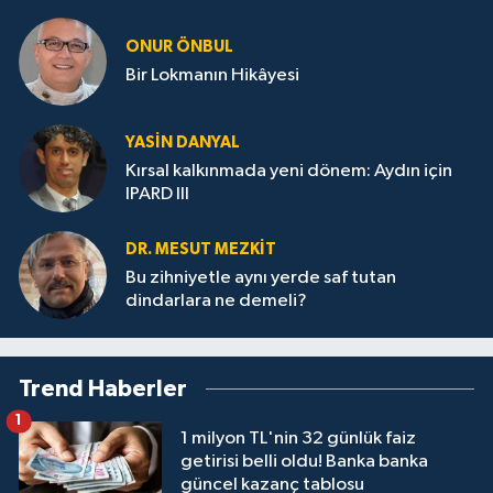
ONUR ÖNBUL
Bir Lokmanın Hikâyesi
YASIN DANYAL
Kırsal kalkınmada yeni dönem: Aydın için
IPARD III
DR. MESUT MEZKIT
Bu zihniyetle aynı yerde saf tutan
dindarlara ne demeli?
Trend Haberler
1
1 milyon TL'nin 32 günlük faiz
getirisi belli oldu! Banka banka
güncel kazanç tablosu