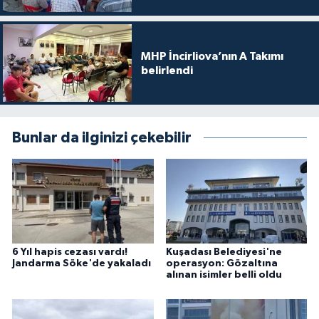
MHP İncirliova’nın A Takımı
belirlendi
Bunlar da ilginizi çekebilir
6 Yıl hapis cezası vardı!
Kuşadası Belediyesi'ne
Jandarma Söke'de yakaladı
operasyon: Gözaltına
alınan isimler belli oldu