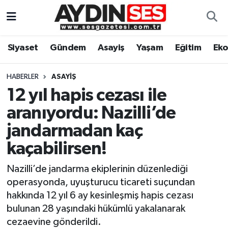
Asayiş
Aydın Nöbetçi Eczaneler
Siyaset
Gündem
Asayiş
Yaşam
Eğitim
Ek
Gündem
Aydın Hava Durumu
HABERLER
ASAYIŞ
Siyaset
Aydin Namaz Vakitleri
12 yıl hapis cezası ile
aranıyordu: Nazilli’de
Ekonomi
Aydın Trafik Yoğunluk Haritası
jandarmadan kaç
Yaşam
Süper Lig Puan Durumu ve Fikstür
kaçabilirsen!
Nazilli’de jandarma ekiplerinin düzenlediği
Eğitim
Tüm Manşetler
operasyonda, uyuşturucu ticareti suçundan
Kültür Sanat
Son Dakika Haberleri
hakkında 12 yıl 6 ay kesinleşmiş hapis cezası
bulunan 28 yaşındaki hükümlü yakalanarak
Spor
Haber Arşivi
cezaevine gönderildi.