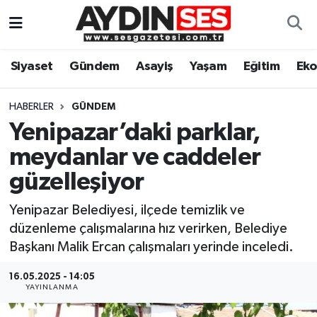
Asayiş
Aydın Nöbetçi Eczaneler
Siyaset
Gündem
Asayiş
Yaşam
Eğitim
Ek
Gündem
Aydın Hava Durumu
HABERLER
GÜNDEM
Siyaset
Aydin Namaz Vakitleri
Yenipazar’daki parklar,
meydanlar ve caddeler
Ekonomi
Aydın Trafik Yoğunluk Haritası
güzelleşiyor
Yaşam
Süper Lig Puan Durumu ve Fikstür
Yenipazar Belediyesi, ilçede temizlik ve
düzenleme çalışmalarına hız verirken, Belediye
Eğitim
Tüm Manşetler
Başkanı Malik Ercan çalışmaları yerinde inceledi.
Kültür Sanat
Son Dakika Haberleri
16.05.2025 - 14:05
YAYINLANMA
Spor
Haber Arşivi