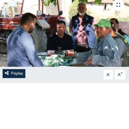
Paylaş
-
+
A
A