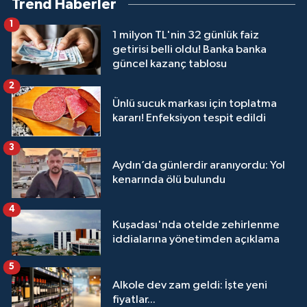
Trend Haberler
1
1 milyon TL'nin 32 günlük faiz
getirisi belli oldu! Banka banka
güncel kazanç tablosu
2
Ünlü sucuk markası için toplatma
kararı! Enfeksiyon tespit edildi
3
Aydın’da günlerdir aranıyordu: Yol
kenarında ölü bulundu
4
Kuşadası'nda otelde zehirlenme
iddialarına yönetimden açıklama
5
Alkole dev zam geldi: İşte yeni
fiyatlar...