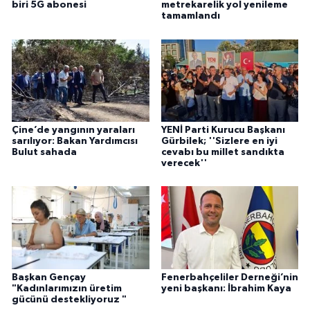
biri 5G abonesi
metrekarelik yol yenileme
tamamlandı
Çine’de yangının yaraları
YENİ Parti Kurucu Başkanı
sarılıyor: Bakan Yardımcısı
Gürbilek; ''Sizlere en iyi
Bulut sahada
cevabı bu millet sandıkta
verecek''
Başkan Gençay
Fenerbahçeliler Derneği’nin
"Kadınlarımızın üretim
yeni başkanı: İbrahim Kaya
gücünü destekliyoruz "