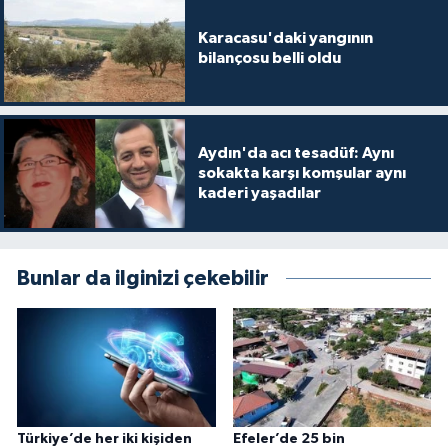
Karacasu'daki yangının
bilançosu belli oldu
Aydın'da acı tesadüf: Aynı
sokakta karşı komşular aynı
kaderi yaşadılar
Bunlar da ilginizi çekebilir
Türkiye’de her iki kişiden
Efeler’de 25 bin