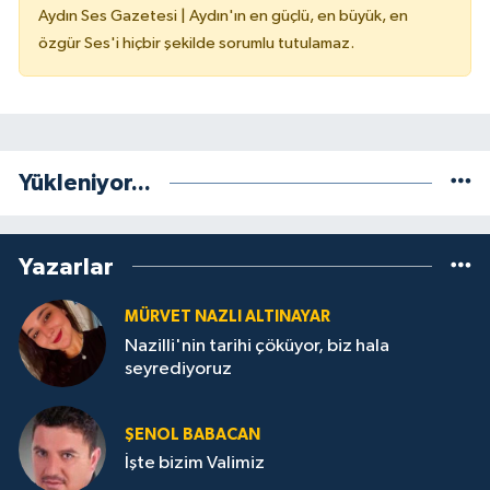
Aydın Ses Gazetesi | Aydın'ın en güçlü, en büyük, en
özgür Ses'i hiçbir şekilde sorumlu tutulamaz.
Yükleniyor...
Yazarlar
MÜRVET NAZLI ALTINAYAR
Nazilli'nin tarihi çöküyor, biz hala
seyrediyoruz
ŞENOL BABACAN
İşte bizim Valimiz