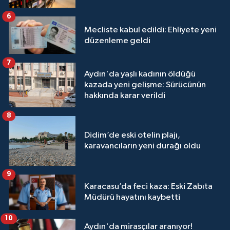
6
Mecliste kabul edildi: Ehliyete yeni
düzenleme geldi
7
Aydın'da yaşlı kadının öldüğü
kazada yeni gelişme: Sürücünün
hakkında karar verildi
8
Didim’de eski otelin plajı,
karavancıların yeni durağı oldu
9
Karacasu’da feci kaza: Eski Zabıta
Müdürü hayatını kaybetti
10
Aydın'da mirasçılar aranıyor!