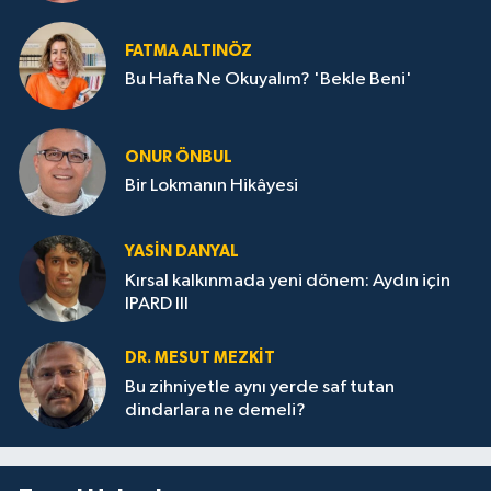
FATMA ALTINÖZ
Bu Hafta Ne Okuyalım? 'Bekle Beni'
ONUR ÖNBUL
Bir Lokmanın Hikâyesi
YASIN DANYAL
Kırsal kalkınmada yeni dönem: Aydın için
IPARD III
DR. MESUT MEZKIT
Bu zihniyetle aynı yerde saf tutan
dindarlara ne demeli?