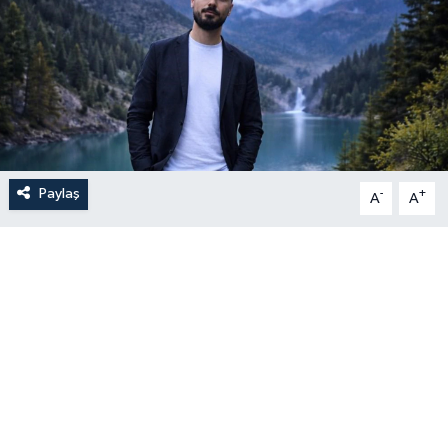
Paylaş
-
+
A
A