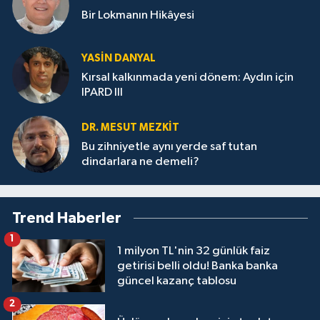
Bir Lokmanın Hikâyesi
YASIN DANYAL
Kırsal kalkınmada yeni dönem: Aydın için
IPARD III
DR. MESUT MEZKIT
Bu zihniyetle aynı yerde saf tutan
dindarlara ne demeli?
Trend Haberler
1
1 milyon TL'nin 32 günlük faiz
getirisi belli oldu! Banka banka
güncel kazanç tablosu
2