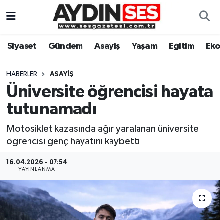
Asayiş
Aydın Nöbetçi Eczaneler
Siyaset
Gündem
Asayiş
Yaşam
Eğitim
Ek
Gündem
Aydın Hava Durumu
HABERLER
ASAYIŞ
Siyaset
Aydin Namaz Vakitleri
Üniversite öğrencisi hayata
tutunamadı
Ekonomi
Aydın Trafik Yoğunluk Haritası
Motosiklet kazasında ağır yaralanan üniversite
Yaşam
Süper Lig Puan Durumu ve Fikstür
öğrencisi genç hayatını kaybetti
Eğitim
Tüm Manşetler
16.04.2026 - 07:54
YAYINLANMA
Kültür Sanat
Son Dakika Haberleri
Spor
Haber Arşivi