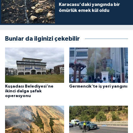
Karacasu'daki yangında bir
ömürlük emek kül oldu
Bunlar da ilginizi çekebilir
Kuşadası Belediyesi'ne
Germencik'te iş yeri yangını
ikinci dalga şafak
operasyonu