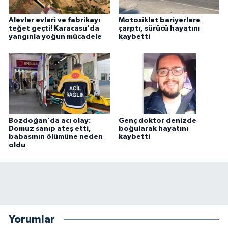
Alevler evleri ve fabrikayı
Motosiklet bariyerlere
teğet geçti! Karacasu'da
çarptı, sürücü hayatını
yangınla yoğun mücadele
kaybetti
Bozdoğan'da acı olay:
Genç doktor denizde
Domuz sanıp ateş etti,
boğularak hayatını
babasının ölümüne neden
kaybetti
oldu
Yorumlar