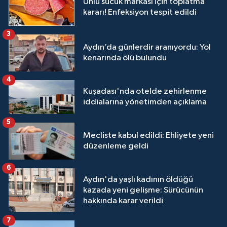
Ünlü sucuk markası için toplatma
kararı! Enfeksiyon tespit edildi
3
Aydın’da günlerdir aranıyordu: Yol
kenarında ölü bulundu
4
Kuşadası'nda otelde zehirlenme
iddialarına yönetimden açıklama
5
Mecliste kabul edildi: Ehliyete yeni
düzenleme geldi
6
Aydın'da yaşlı kadının öldüğü
kazada yeni gelişme: Sürücünün
hakkında karar verildi
7