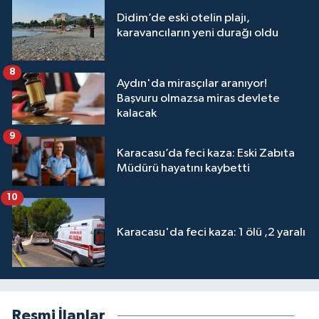
Didim’de eski otelin plajı,
karavancıların yeni durağı oldu
8
Aydın'da mirasçılar aranıyor!
Başvuru olmazsa miras devlete
kalacak
9
Karacasu’da feci kaza: Eski Zabıta
Müdürü hayatını kaybetti
10
Karacasu'da feci kaza: 1 ölü ,2 yaralı
Resmi İlanlar