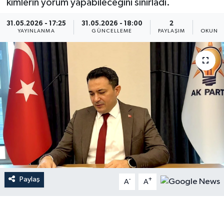
kimlerin yorum yapabileceğini sınırladı.
31.05.2026 - 17:25
31.05.2026 - 18:00
2
1
YAYINLANMA
GÜNCELLEME
PAYLAŞIM
OKUNMA
Paylaş
-
+
A
A