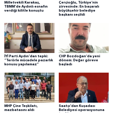
Milletvekili Karakaş,
Çerçioğlu, Türkiye’nin
TBMM’de Aydınlı esnafın
zirvesinde: En başaralı
verdiği kilitle konuştu
büyükşehir belediye
başkanı seçildi
İYİ Parti Aydın’dan tepki:
CHP Bozdoğan’da yeni
“Terörle mücadele pazarlık
dönem: Değer göreve
konusu yapılamaz”
başladı
MHP Çine Teşkilatı,
Saatçı’dan Kuşadası
mazbatasını aldı
Belediyesi operasyonuna