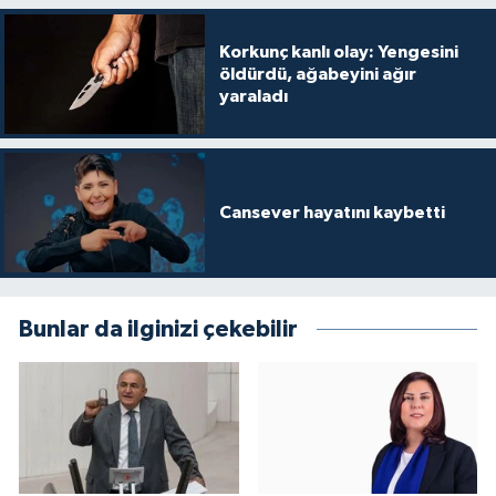
Korkunç kanlı olay: Yengesini
öldürdü, ağabeyini ağır
yaraladı
Cansever hayatını kaybetti
Bunlar da ilginizi çekebilir