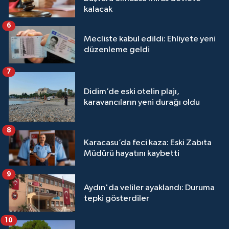
kalacak
6
Mecliste kabul edildi: Ehliyete yeni
düzenleme geldi
7
Didim’de eski otelin plajı,
karavancıların yeni durağı oldu
8
Karacasu’da feci kaza: Eski Zabıta
Müdürü hayatını kaybetti
9
Aydın'da veliler ayaklandı: Duruma
tepki gösterdiler
10