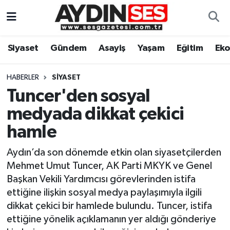
Asayiş
Aydın Nöbetçi Eczaneler
Siyaset
Gündem
Asayiş
Yaşam
Eğitim
Ek
Gündem
Aydın Hava Durumu
HABERLER
SIYASET
Siyaset
Aydin Namaz Vakitleri
Tuncer'den sosyal
medyada dikkat çekici
Ekonomi
Aydın Trafik Yoğunluk Haritası
hamle
Yaşam
Süper Lig Puan Durumu ve Fikstür
Aydın’da son dönemde etkin olan siyasetçilerden
Mehmet Umut Tuncer, AK Parti MKYK ve Genel
Eğitim
Tüm Manşetler
Başkan Vekili Yardımcısı görevlerinden istifa
ettiğine ilişkin sosyal medya paylaşımıyla ilgili
Kültür Sanat
Son Dakika Haberleri
dikkat çekici bir hamlede bulundu. Tuncer, istifa
ettiğine yönelik açıklamanın yer aldığı gönderiye
Spor
Haber Arşivi