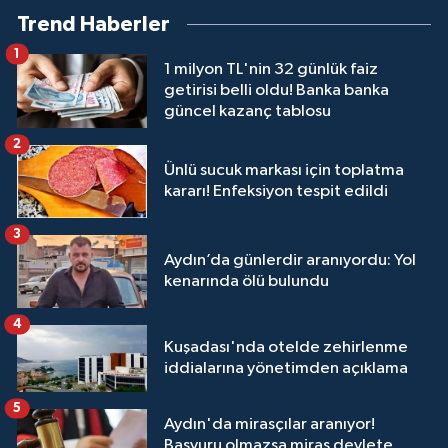
Trend Haberler
1
1 milyon TL'nin 32 günlük faiz
getirisi belli oldu! Banka banka
güncel kazanç tablosu
2
Ünlü sucuk markası için toplatma
kararı! Enfeksiyon tespit edildi
3
Aydın’da günlerdir aranıyordu: Yol
kenarında ölü bulundu
4
Kuşadası'nda otelde zehirlenme
iddialarına yönetimden açıklama
5
Aydın'da mirasçılar aranıyor!
Başvuru olmazsa miras devlete