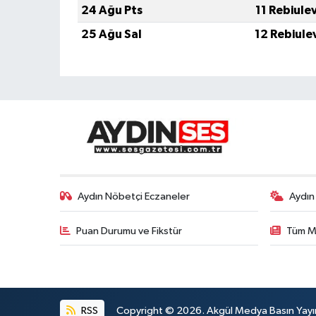
24 Ağu Pts
11 Rebiule
25 Ağu Sal
12 Rebiule
Aydın Nöbetçi Eczaneler
Aydın
Puan Durumu ve Fikstür
Tüm M
RSS
Copyright © 2026. Akgül Medya Basın Yayın M