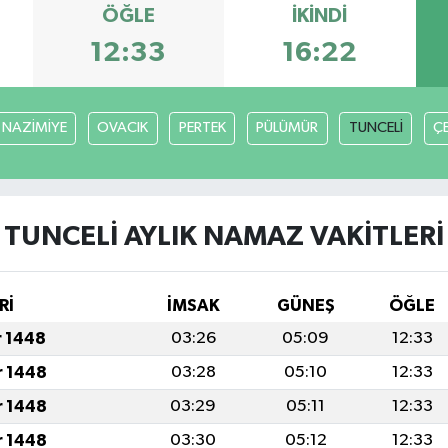
ÖĞLE
İKINDI
12:33
16:22
NAZİMİYE
OVACIK
PERTEK
PÜLÜMÜR
TUNCELİ
Ç
TUNCELİ AYLIK NAMAZ VAKITLERI
Rİ
İMSAK
GÜNEŞ
ÖĞLE
r 1448
03:26
05:09
12:33
r 1448
03:28
05:10
12:33
r 1448
03:29
05:11
12:33
r 1448
03:30
05:12
12:33