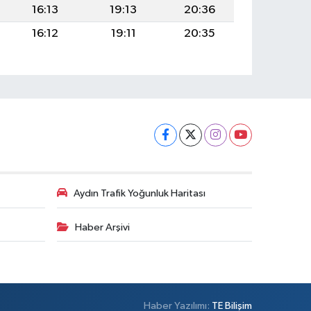
16:13
19:13
20:36
16:12
19:11
20:35
Aydın Trafik Yoğunluk Haritası
Haber Arşivi
Haber Yazılımı:
TE Bilişim