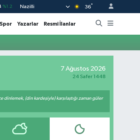
°
Nazilli
4
%1.2
36
%0.17
Spor
Yazarlar
Resmi İlanlar
%0.27
%0.35
%2.12
3
%-19
7 Ağustos 2026
24 Safer 1448
 dinlemek, (din kardeşiyle) karşılaştığı zaman güler