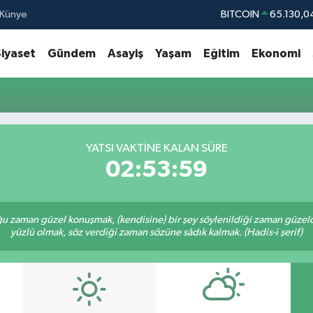
Künye
BITCOIN
65.130,0
DOLAR
47,7106
Siyaset
Gündem
Asayiş
Yaşam
Eğitim
Ekonomi
EURO
55,1652
STERLİN
64,4046
GRAM ALTIN
6618.49
BİST100
13.77
YATSI VAKTINE KALAN SÜRE
02:53:59
u zaman güzel konuşmak, (kendisine) bir şey söylenildiği zaman güzelce
yüzlü olmak, söz verdiği zaman sözüne sâdık kalmak. (Hadis-i şerif)