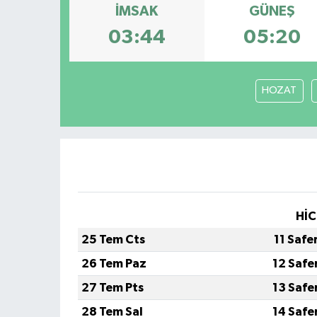
İMSAK
GÜNEŞ
03:44
05:20
HOZAT
HİC
25 Tem Cts
11 Safe
26 Tem Paz
12 Safe
27 Tem Pts
13 Safe
28 Tem Sal
14 Safe