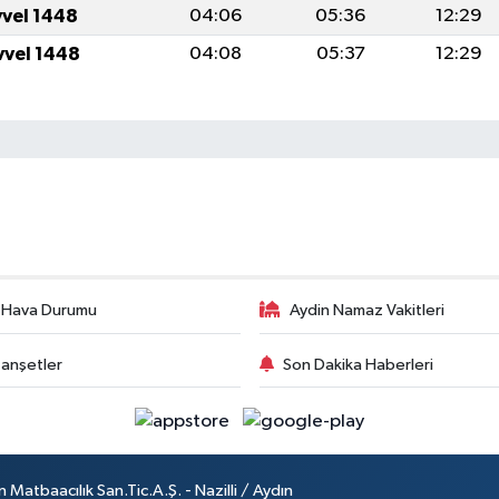
vvel 1448
04:06
05:36
12:29
vvel 1448
04:08
05:37
12:29
 Hava Durumu
Aydin Namaz Vakitleri
anşetler
Son Dakika Haberleri
atbaacılık San.Tic.A.Ş. - Nazilli / Aydın