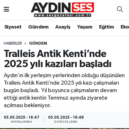
Asayiş
Aydın Nöbetçi Eczaneler
Siyaset
Gündem
Asayiş
Yaşam
Eğitim
Ek
Gündem
Aydın Hava Durumu
HABERLER
GÜNDEM
Siyaset
Aydin Namaz Vakitleri
Tralleis Antik Kenti’nde
2025 yılı kazıları başladı
Ekonomi
Aydın Trafik Yoğunluk Haritası
Aydın’ın ilk yerleşim yerlerinden olduğu düşünülen
Yaşam
Süper Lig Puan Durumu ve Fikstür
Tralleis Antik Kenti’nde 2025 yılı kazı çalışmaları
bugün başladı. Yıl boyunca çalışmaların devam
Eğitim
Tüm Manşetler
ettiği antik kentin Temmuz ayında ziyarete
açılması bekleniyor.
Kültür Sanat
Son Dakika Haberleri
05.05.2025 - 16:47
05.05.2025 - 16:48
YAYINLANMA
GÜNCELLEME
Spor
Haber Arşivi