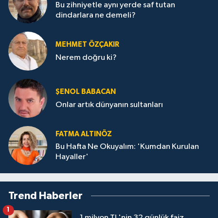
Bu zihniyetle aynı yerde saf tutan
dindarlara ne demeli?
MEHMET ÖZÇAKIR
Nerem doğru ki?
ŞENOL BABACAN
Onlar artık dünyanın sultanları
FATMA ALTINÖZ
Bu Hafta Ne Okuyalım: 'Kumdan Kurulan
Hayaller'
Trend Haberler
1
1 milyon TL'nin 32 günlük faiz