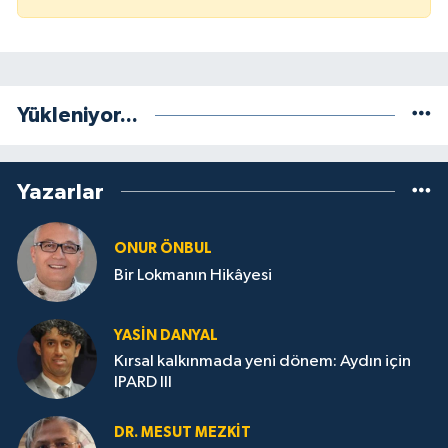
Yükleniyor...
Yazarlar
ONUR ÖNBUL
Bir Lokmanın Hikâyesi
YASIN DANYAL
Kırsal kalkınmada yeni dönem: Aydın için
IPARD III
DR. MESUT MEZKIT