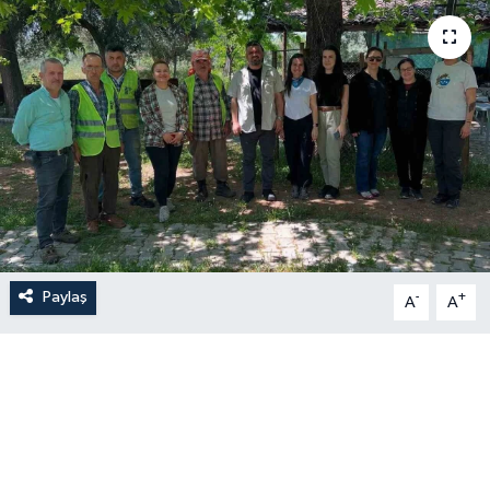
Paylaş
-
+
A
A