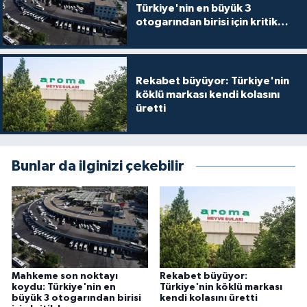
Türkiye'nin en büyük 3
otogarından birisi için kritik
karar
Rekabet büyüyor: Türkiye'nin
köklü markası kendi kolasını
üretti
Bunlar da ilginizi çekebilir
Mahkeme son noktayı
Rekabet büyüyor:
koydu: Türkiye'nin en
Türkiye'nin köklü markası
büyük 3 otogarından birisi
kendi kolasını üretti