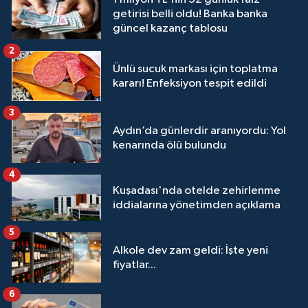
getirisi belli oldu! Banka banka
güncel kazanç tablosu
2
Ünlü sucuk markası için toplatma
kararı! Enfeksiyon tespit edildi
3
Aydın’da günlerdir aranıyordu: Yol
kenarında ölü bulundu
4
Kuşadası'nda otelde zehirlenme
iddialarına yönetimden açıklama
5
Alkole dev zam geldi: İşte yeni
fiyatlar...
6