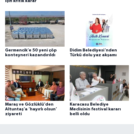
için kritik karar
Germencik’e 50 yeni çöp
Didim Belediyesi'nden
konteyneri kazandırıldı
Türkü dolu yaz akşamı
Maraş ve Gözlüklü’den
Karacasu Belediye
Altuntaş’a ‘hayırlı olsun’
Meclisinin festival kararı
ziyareti
belli oldu