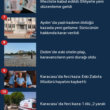
Mecliste kabul edildi: Ehliyete yeni
düzenleme geldi
7
Aydın'da yaşlı kadının öldüğü
kazada yeni gelişme: Sürücünün
hakkında karar verildi
8
Didim’de eski otelin plajı,
karavancıların yeni durağı oldu
9
Karacasu’da feci kaza: Eski Zabıta
Müdürü hayatını kaybetti
10
Karacasu'da feci kaza: 1 ölü ,2 yaralı