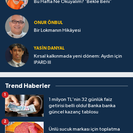
Bu Hafta Ne Okuyalım? 'Bekle Beni'
ONUR ÖNBUL
Bir Lokmanın Hikâyesi
YASIN DANYAL
Kırsal kalkınmada yeni dönem: Aydın için
IPARD III
Trend Haberler
1
1 milyon TL'nin 32 günlük faiz
getirisi belli oldu! Banka banka
güncel kazanç tablosu
2
Ünlü sucuk markası için toplatma