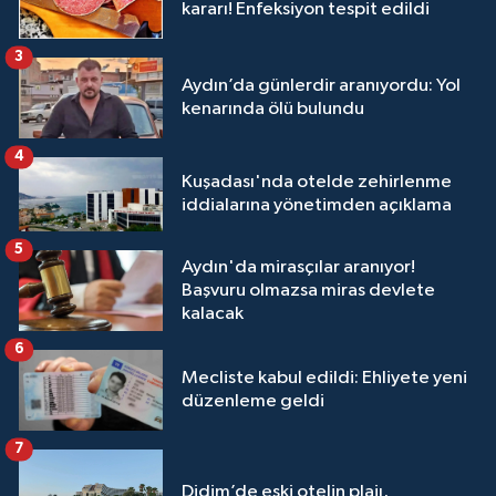
kararı! Enfeksiyon tespit edildi
3
Aydın’da günlerdir aranıyordu: Yol
kenarında ölü bulundu
4
Kuşadası'nda otelde zehirlenme
iddialarına yönetimden açıklama
5
Aydın'da mirasçılar aranıyor!
Başvuru olmazsa miras devlete
kalacak
6
Mecliste kabul edildi: Ehliyete yeni
düzenleme geldi
7
Didim’de eski otelin plajı,