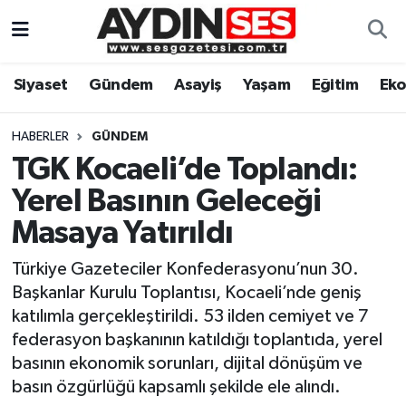
Asayiş
Aydın Nöbetçi Eczaneler
Siyaset
Gündem
Asayiş
Yaşam
Eğitim
Ek
Gündem
Aydın Hava Durumu
HABERLER
GÜNDEM
Siyaset
Aydin Namaz Vakitleri
TGK Kocaeli’de Toplandı:
Yerel Basının Geleceği
Ekonomi
Aydın Trafik Yoğunluk Haritası
Masaya Yatırıldı
Yaşam
Süper Lig Puan Durumu ve Fikstür
Türkiye Gazeteciler Konfederasyonu’nun 30.
Başkanlar Kurulu Toplantısı, Kocaeli’nde geniş
Eğitim
Tüm Manşetler
katılımla gerçekleştirildi. 53 ilden cemiyet ve 7
federasyon başkanının katıldığı toplantıda, yerel
Kültür Sanat
Son Dakika Haberleri
basının ekonomik sorunları, dijital dönüşüm ve
basın özgürlüğü kapsamlı şekilde ele alındı.
Spor
Haber Arşivi