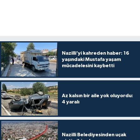
Nazilli’yi kahreden haber: 16
yaşındaki Mustafa yaşam
mücadelesini kaybetti
Az kalsın bir aile yok oluyordu:
4 yaralı
Nazilli Belediyesinden uçak