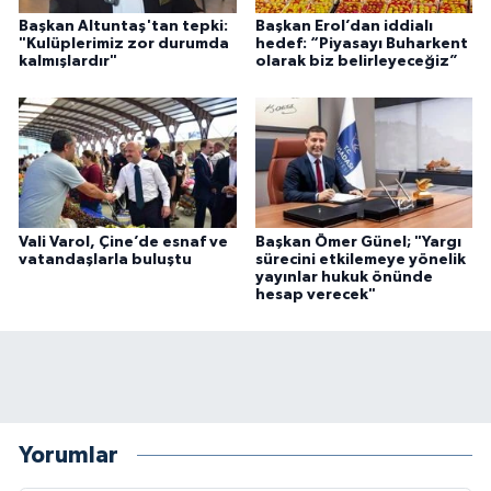
Başkan Altuntaş'tan tepki:
Başkan Erol’dan iddialı
"Kulüplerimiz zor durumda
hedef: “Piyasayı Buharkent
kalmışlardır"
olarak biz belirleyeceğiz”
Vali Varol, Çine’de esnaf ve
Başkan Ömer Günel; "Yargı
vatandaşlarla buluştu
sürecini etkilemeye yönelik
yayınlar hukuk önünde
hesap verecek"
Yorumlar