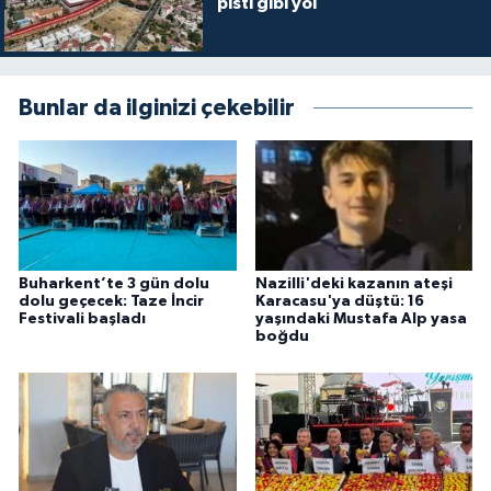
pisti gibi yol
Bunlar da ilginizi çekebilir
Buharkent’te 3 gün dolu
Nazilli'deki kazanın ateşi
dolu geçecek: Taze İncir
Karacasu'ya düştü: 16
Festivali başladı
yaşındaki Mustafa Alp yasa
boğdu