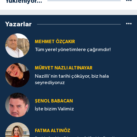
Yükleniyor...
Yazarlar
MEHMET ÖZÇAKIR
Tüm yerel yönetimlere çağrımdır!
MÜRVET NAZLI ALTINAYAR
Nazilli'nin tarihi çöküyor, biz hala
seyrediyoruz
ŞENOL BABACAN
İşte bizim Valimiz
FATMA ALTINÖZ