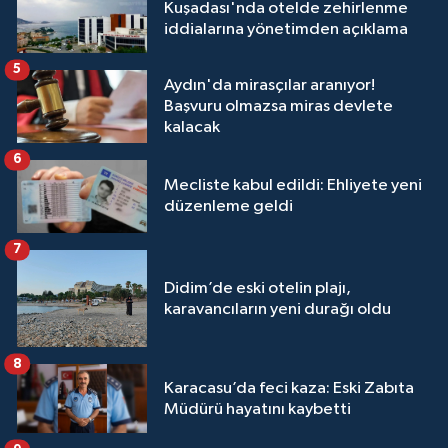
Kuşadası'nda otelde zehirlenme
iddialarına yönetimden açıklama
5
Aydın'da mirasçılar aranıyor!
Başvuru olmazsa miras devlete
kalacak
6
Mecliste kabul edildi: Ehliyete yeni
düzenleme geldi
7
Didim’de eski otelin plajı,
karavancıların yeni durağı oldu
8
Karacasu’da feci kaza: Eski Zabıta
Müdürü hayatını kaybetti