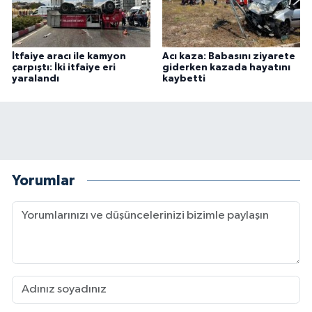
İtfaiye aracı ile kamyon
Acı kaza: Babasını ziyarete
çarpıştı: İki itfaiye eri
giderken kazada hayatını
yaralandı
kaybetti
Yorumlar