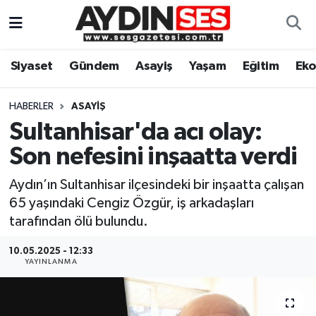
Asayiş
Aydın Nöbetçi Eczaneler
Siyaset
Gündem
Asayiş
Yaşam
Eğitim
Ek
Gündem
Aydın Hava Durumu
HABERLER
ASAYIŞ
Siyaset
Aydin Namaz Vakitleri
Sultanhisar'da acı olay:
Son nefesini inşaatta verdi
Ekonomi
Aydın Trafik Yoğunluk Haritası
Aydın’ın Sultanhisar ilçesindeki bir inşaatta çalışan
Yaşam
Süper Lig Puan Durumu ve Fikstür
65 yaşındaki Cengiz Özgür, iş arkadaşları
tarafından ölü bulundu.
Eğitim
Tüm Manşetler
10.05.2025 - 12:33
YAYINLANMA
Kültür Sanat
Son Dakika Haberleri
Spor
Haber Arşivi