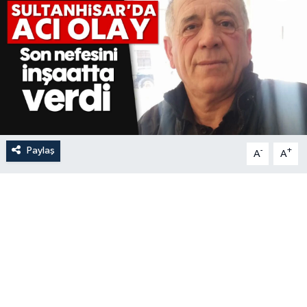
Paylaş
-
+
A
A