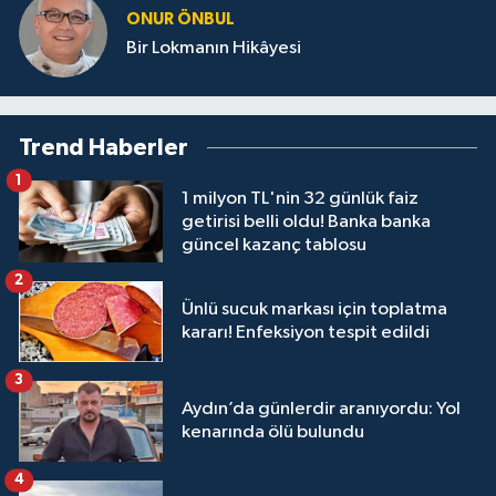
ONUR ÖNBUL
Bir Lokmanın Hikâyesi
Trend Haberler
1
1 milyon TL'nin 32 günlük faiz
getirisi belli oldu! Banka banka
güncel kazanç tablosu
2
Ünlü sucuk markası için toplatma
kararı! Enfeksiyon tespit edildi
3
Aydın’da günlerdir aranıyordu: Yol
kenarında ölü bulundu
4