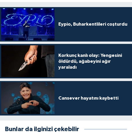
Eypio, Buharkentlileri coşturdu
Korkunç kanlı olay: Yengesini
öldürdü, ağabeyini ağır
yaraladı
Cansever hayatını kaybetti
Bunlar da ilginizi çekebilir