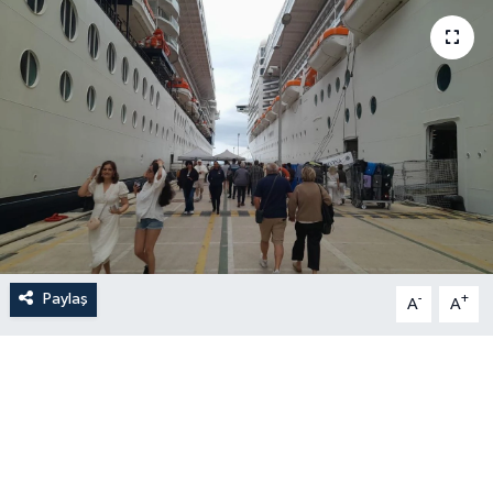
Paylaş
-
+
A
A