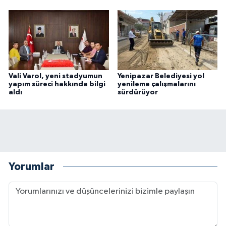
Vali Varol, yeni stadyumun
Yenipazar Belediyesi yol
yapım süreci hakkında bilgi
yenileme çalışmalarını
aldı
sürdürüyor
Yorumlar