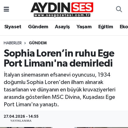
Asayiş
Aydın Nöbetçi Eczaneler
Siyaset
Gündem
Asayiş
Yaşam
Eğitim
Ek
Gündem
Aydın Hava Durumu
HABERLER
GÜNDEM
Siyaset
Aydin Namaz Vakitleri
Sophia Loren’in ruhu Ege
Port Limanı'na demirledi
Ekonomi
Aydın Trafik Yoğunluk Haritası
İtalyan sinemasının efsanevi oyuncusu, 1934
Yaşam
Süper Lig Puan Durumu ve Fikstür
doğumlu Sophia Loren'den ilham alınarak
tasarlanan ve dünyanın en büyük kruvaziyerleri
Eğitim
Tüm Manşetler
arasında gösterilen MSC Divina, Kuşadası Ege
Port Limanı'na yanaştı.
Kültür Sanat
Son Dakika Haberleri
27.04.2026 - 14:55
YAYINLANMA
Spor
Haber Arşivi