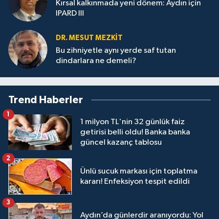
Kırsal kalkınmada yeni dönem: Aydın için
IPARD III
DR. MESUT MEZKIT
Bu zihniyetle aynı yerde saf tutan
dindarlara ne demeli?
Trend Haberler
1
1 milyon TL'nin 32 günlük faiz
getirisi belli oldu! Banka banka
güncel kazanç tablosu
2
Ünlü sucuk markası için toplatma
kararı! Enfeksiyon tespit edildi
3
Aydın’da günlerdir aranıyordu: Yol