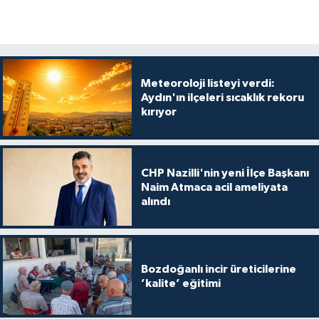
Meteoroloji listeyi verdi:
Aydın'ın ilçeleri sıcaklık rekoru
kırıyor
CHP Nazilli'nin yeni İlçe Başkanı
Naim Atmaca acil ameliyata
alındı
Bozdoğanlı incir üreticilerine
’kalite’ eğitimi