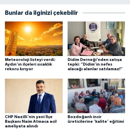
Bunlar da ilginizi çekebilir
Meteoroloji listeyi verdi:
Didim Derneği’nden satışa
Aydın'ın ilçeleri sıcaklık
tepki: “Didim’in nefes
rekoru kırıyor
alacağı alanlar satılamaz!”
CHP Nazilli'nin yeni İlçe
Bozdoğanlı incir
Başkanı Naim Atmaca acil
üreticilerine ’kalite’ eğitimi
ameliyata alındı