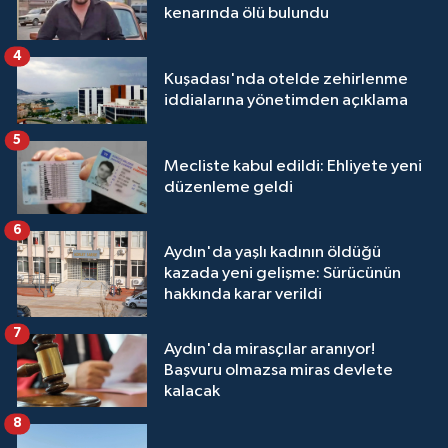
kenarında ölü bulundu
4
Kuşadası'nda otelde zehirlenme
iddialarına yönetimden açıklama
5
Mecliste kabul edildi: Ehliyete yeni
düzenleme geldi
6
Aydın'da yaşlı kadının öldüğü
kazada yeni gelişme: Sürücünün
hakkında karar verildi
7
Aydın'da mirasçılar aranıyor!
Başvuru olmazsa miras devlete
kalacak
8