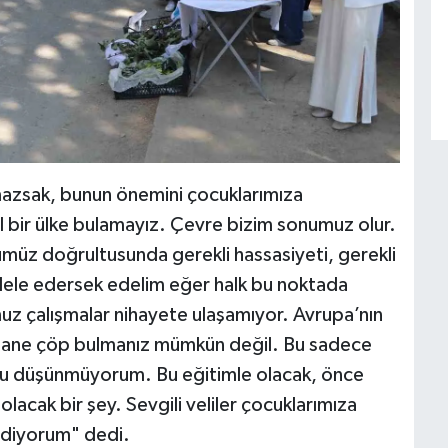
mazsak, bunun önemini çocuklarımıza
 il bir ülke bulamayız. Çevre bizim sonumuz olur.
ümüz doğrultusunda gerekli hassasiyeti, gerekli
dele edersek edelim eğer halk bu noktada
uz çalışmalar nihayete ulaşamıyor. Avrupa’nın
ir tane çöp bulmanız mümkün değil. Bu sadece
unu düşünmüyorum. Bu eğitimle olacak, önce
olacak bir şey. Sevgili veliler çocuklarımıza
ediyorum" dedi.