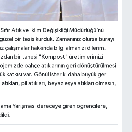
fır Atık ve İklim Değişikliği Müdürlüğü’nü
üzel bir tesis kurduk. Zamanınız olursa burayı
z çalışmalar hakkında bilgi almanızı dilerim.
zdan bir tanesi "Kompost" üretimlerimizi
emizde bahçe atıklarının geri dönüştürülmesi
k katkısı var. Gönül ister ki daha büyük geri
ıkları, pil atıkları, beyaz eşya atıkları olmasın,
oplama Yarışması dereceye giren öğrencilere,
ildi.