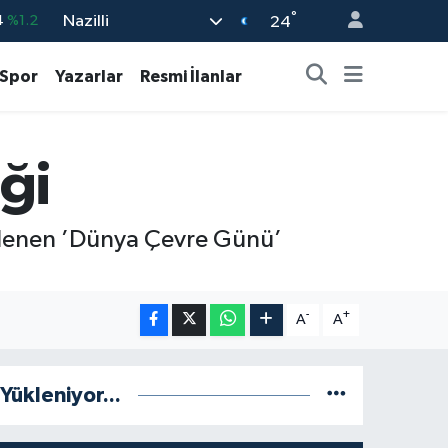
°
Nazilli
%0.17
24
%0.27
Spor
Yazarlar
Resmi İlanlar
%0.35
%2.12
iği
3
%-19
4
%1.2
enlenen ’Dünya Çevre Günü’
-
+
A
A
Yükleniyor...