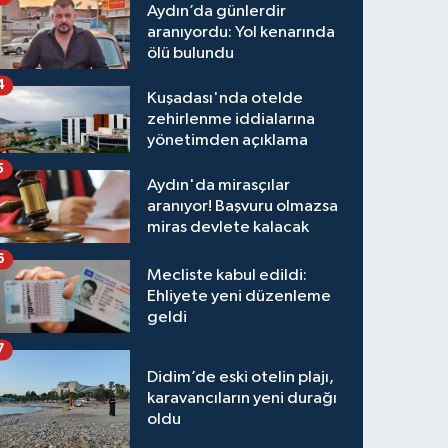
Aydın’da günlerdir
aranıyordu: Yol kenarında
ölü bulundu
4
Kuşadası'nda otelde
zehirlenme iddialarına
yönetimden açıklama
5
Aydın'da mirasçılar
aranıyor! Başvuru olmazsa
miras devlete kalacak
6
Mecliste kabul edildi:
Ehliyete yeni düzenleme
geldi
7
Didim’de eski otelin plajı,
karavancıların yeni durağı
oldu