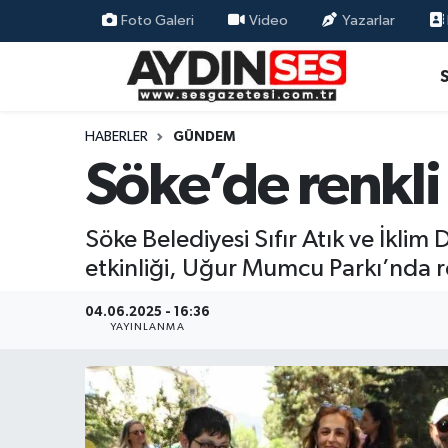
Foto Galeri
Video
Yazarlar
Asayiş
Aydın Nöbetçi Eczaneler
Gündem
Aydın Hava Durumu
HABERLER
GÜNDEM
Söke’de renkli
Siyaset
Aydin Namaz Vakitleri
Ekonomi
Aydın Trafik Yoğunluk Haritası
Söke Belediyesi Sıfır Atık ve İk
etkinliği, Uğur Mumcu Parkı’nda re
Yaşam
Süper Lig Puan Durumu ve Fikstür
04.06.2025 - 16:36
Eğitim
Tüm Manşetler
YAYINLANMA
Kültür Sanat
Son Dakika Haberleri
Spor
Haber Arşivi