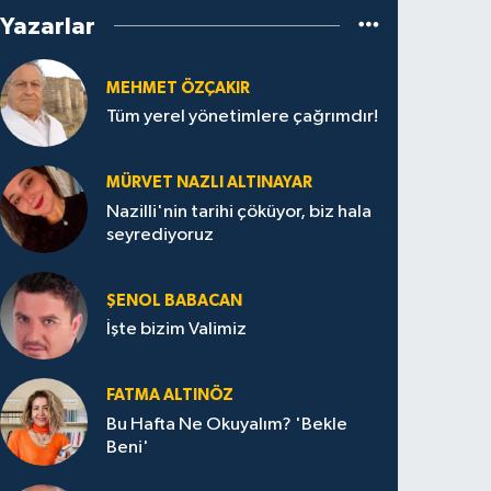
Yazarlar
MEHMET ÖZÇAKIR
Tüm yerel yönetimlere çağrımdır!
MÜRVET NAZLI ALTINAYAR
Nazilli'nin tarihi çöküyor, biz hala
seyrediyoruz
ŞENOL BABACAN
İşte bizim Valimiz
FATMA ALTINÖZ
Bu Hafta Ne Okuyalım? 'Bekle
Beni'