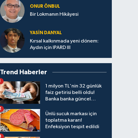
ONUR ÖNBUL
Bir Lokmanın Hikâyesi
YASIN DANYAL
Kırsal kalkınmada yeni dönem:
Aydın için IPARD III
Trend Haberler
1
1 milyon TL'nin 32 günlük
faiz getirisi belli oldu!
Banka banka güncel
kazanç tablosu
2
Ünlü sucuk markası için
toplatma kararı!
Enfeksiyon tespit edildi
3