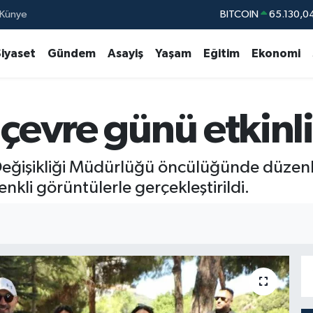
Künye
DOLAR
47,7106
EURO
55,1652
Siyaset
Gündem
Asayiş
Yaşam
Eğitim
Ekonomi
STERLİN
64,4046
GRAM ALTIN
6618.49
 çevre günü etkinl
BİST100
13.77
BITCOIN
65.130,0
lim Değişikliği Müdürlüğü öncülüğünde düz
nkli görüntülerle gerçekleştirildi.