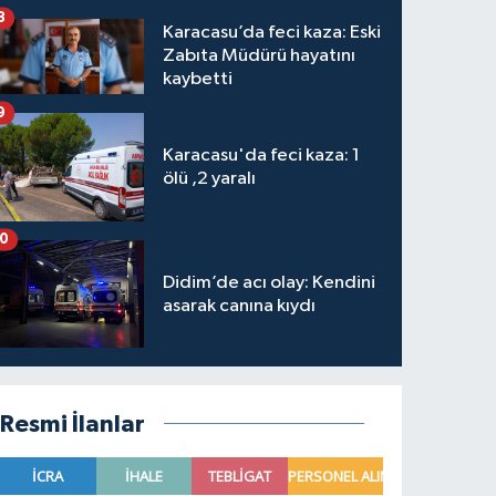
8
Karacasu’da feci kaza: Eski
Zabıta Müdürü hayatını
kaybetti
9
Karacasu'da feci kaza: 1
ölü ,2 yaralı
10
Didim’de acı olay: Kendini
asarak canına kıydı
Resmi İlanlar