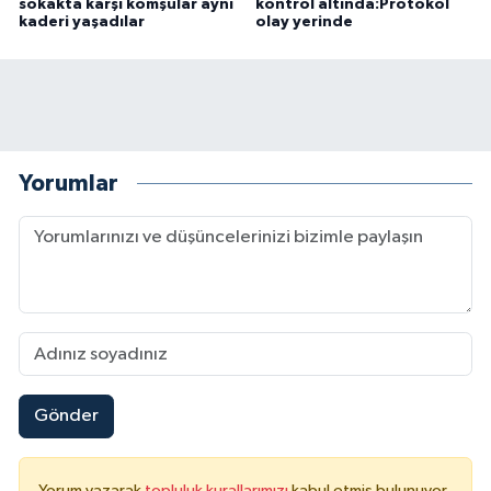
sokakta karşı komşular aynı
kontrol altında:Protokol
kaderi yaşadılar
olay yerinde
Yorumlar
Gönder
Yorum yazarak
topluluk kurallarımızı
kabul etmiş bulunuyor