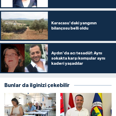
Karacasu'daki yangının
bilançosu belli oldu
Aydın'da acı tesadüf: Aynı
sokakta karşı komşular aynı
kaderi yaşadılar
Bunlar da ilginizi çekebilir