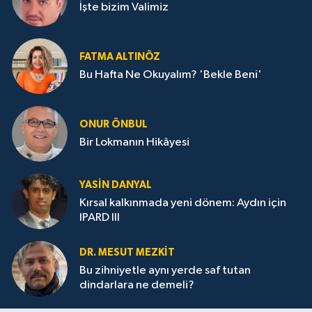
İşte bizim Valimiz
FATMA ALTINÖZ
Bu Hafta Ne Okuyalım? 'Bekle Beni'
ONUR ÖNBUL
Bir Lokmanın Hikâyesi
YASIN DANYAL
Kırsal kalkınmada yeni dönem: Aydın için
IPARD III
DR. MESUT MEZKIT
Bu zihniyetle aynı yerde saf tutan
dindarlara ne demeli?