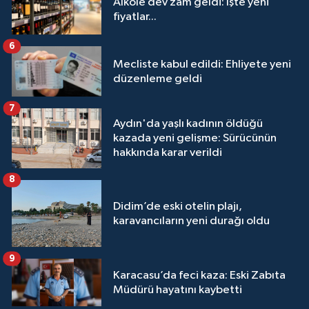
Alkole dev zam geldi: İşte yeni
fiyatlar...
6
Mecliste kabul edildi: Ehliyete yeni
düzenleme geldi
7
Aydın'da yaşlı kadının öldüğü
kazada yeni gelişme: Sürücünün
hakkında karar verildi
8
Didim’de eski otelin plajı,
karavancıların yeni durağı oldu
9
Karacasu’da feci kaza: Eski Zabıta
Müdürü hayatını kaybetti