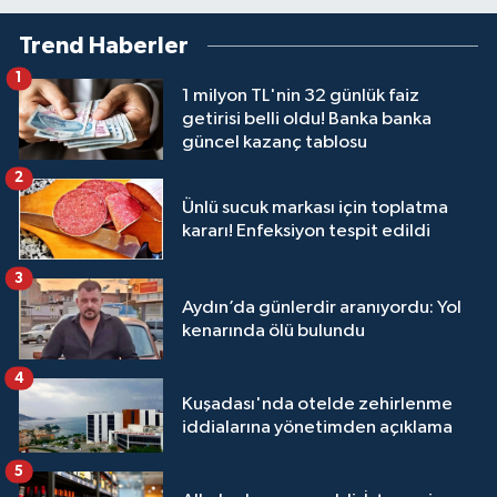
Trend Haberler
1
1 milyon TL'nin 32 günlük faiz
getirisi belli oldu! Banka banka
güncel kazanç tablosu
2
Ünlü sucuk markası için toplatma
kararı! Enfeksiyon tespit edildi
3
Aydın’da günlerdir aranıyordu: Yol
kenarında ölü bulundu
4
Kuşadası'nda otelde zehirlenme
iddialarına yönetimden açıklama
5