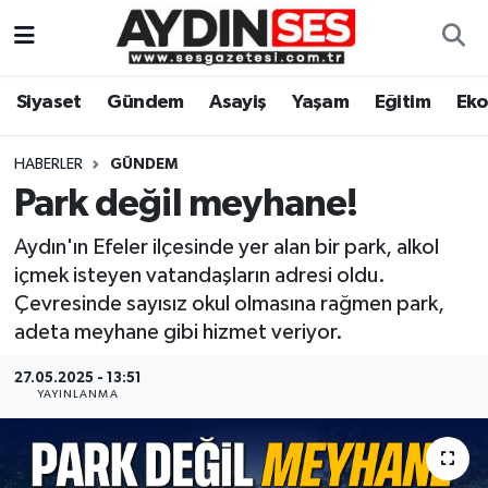
Asayiş
Aydın Nöbetçi Eczaneler
Siyaset
Gündem
Asayiş
Yaşam
Eğitim
Ek
Gündem
Aydın Hava Durumu
HABERLER
GÜNDEM
Siyaset
Aydin Namaz Vakitleri
Park değil meyhane!
Aydın'ın Efeler ilçesinde yer alan bir park, alkol
Ekonomi
Aydın Trafik Yoğunluk Haritası
içmek isteyen vatandaşların adresi oldu.
Çevresinde sayısız okul olmasına rağmen park,
Yaşam
Süper Lig Puan Durumu ve Fikstür
adeta meyhane gibi hizmet veriyor.
Eğitim
Tüm Manşetler
27.05.2025 - 13:51
YAYINLANMA
Kültür Sanat
Son Dakika Haberleri
Spor
Haber Arşivi