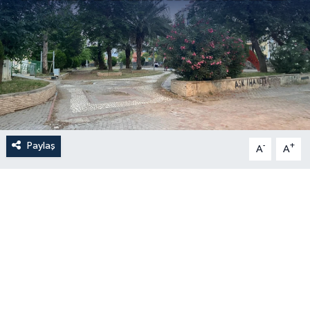
Paylaş
-
+
A
A