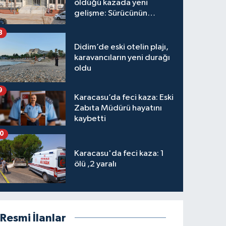
öldüğü kazada yeni
gelişme: Sürücünün
hakkında karar verildi
8
Didim’de eski otelin plajı,
karavancıların yeni durağı
oldu
9
Karacasu’da feci kaza: Eski
Zabıta Müdürü hayatını
kaybetti
10
Karacasu'da feci kaza: 1
ölü ,2 yaralı
Resmi İlanlar