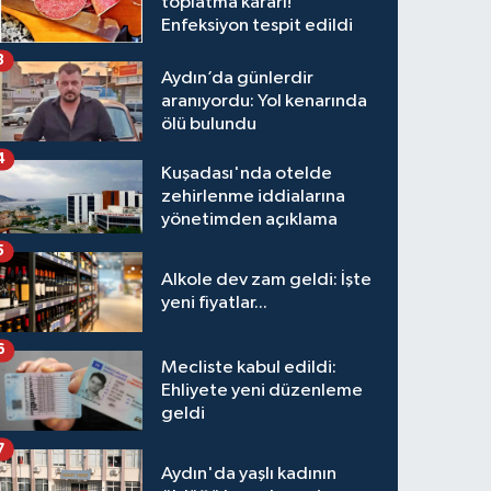
toplatma kararı!
Enfeksiyon tespit edildi
3
Aydın’da günlerdir
aranıyordu: Yol kenarında
ölü bulundu
4
Kuşadası'nda otelde
zehirlenme iddialarına
yönetimden açıklama
5
Alkole dev zam geldi: İşte
yeni fiyatlar...
6
Mecliste kabul edildi:
Ehliyete yeni düzenleme
geldi
7
Aydın'da yaşlı kadının