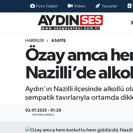
Foto Galeri
Video
Yazarlar
Asayiş
Aydın Nöbetçi Eczaneler
Gündem
Aydın Hava Durumu
HABERLER
ASAYIŞ
Özay amca he
Siyaset
Aydin Namaz Vakitleri
Nazilli’de alk
Ekonomi
Aydın Trafik Yoğunluk Haritası
Yaşam
Süper Lig Puan Durumu ve Fikstür
Aydın’ın Nazilli ilçesinde alkollü 
sempatik tavırlarıyla ortamda dikk
Eğitim
Tüm Manşetler
02.07.2025 - 01:29
Kültür Sanat
Son Dakika Haberleri
YAYINLANMA
Spor
Haber Arşivi