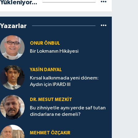
Yükleniyor...
Yazarlar
ONUR ÖNBUL
Bir Lokmanın Hikâyesi
YASIN DANYAL
Kırsal kalkınmada yeni dönem:
Aydın için IPARD III
DR. MESUT MEZKIT
Bu zihniyetle aynı yerde saf tutan
dindarlara ne demeli?
MEHMET ÖZÇAKIR