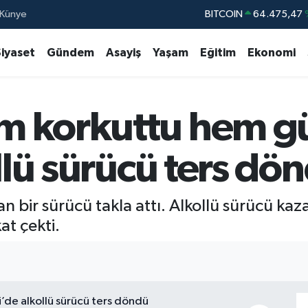
Künye
DOLAR
47,5986
EURO
55,070
Siyaset
Gündem
Asayiş
Yaşam
Eğitim
Ekonomi
STERLİN
64,2438
GRAM ALTIN
6518.23
m korkuttu hem g
BİST100
13.7
BITCOIN
64.475,47
ollü sürücü ters dö
olan bir sürücü takla attı. Alkollü sürücü 
at çekti.