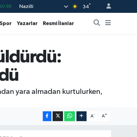
°
Nazilli
%0.06
34
0
%0.1
Spor
Yazarlar
Resmi İlanlar
%0.21
%0.39
üldürdü:
03
%0
%0.66
ndü
kazadan yara almadan kurtulurken,
-
+
A
A