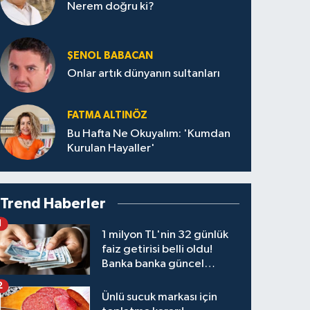
Nerem doğru ki?
ŞENOL BABACAN
Onlar artık dünyanın sultanları
FATMA ALTINÖZ
Bu Hafta Ne Okuyalım: 'Kumdan
Kurulan Hayaller'
Trend Haberler
1
1 milyon TL'nin 32 günlük
faiz getirisi belli oldu!
Banka banka güncel
kazanç tablosu
2
Ünlü sucuk markası için