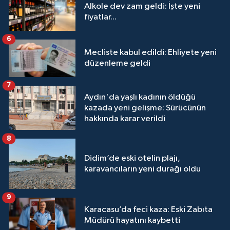
Alkole dev zam geldi: İşte yeni
fiyatlar...
6
Mecliste kabul edildi: Ehliyete yeni
düzenleme geldi
7
Aydın'da yaşlı kadının öldüğü
kazada yeni gelişme: Sürücünün
hakkında karar verildi
8
Didim’de eski otelin plajı,
karavancıların yeni durağı oldu
9
Karacasu’da feci kaza: Eski Zabıta
Müdürü hayatını kaybetti