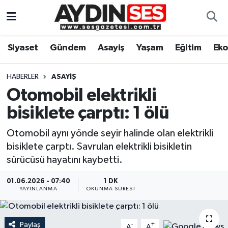
Asayiş
Aydın Nöbetçi Eczaneler
Siyaset
Gündem
Asayiş
Yaşam
Eğitim
Ek
Gündem
Aydın Hava Durumu
HABERLER
ASAYIŞ
Siyaset
Aydin Namaz Vakitleri
Otomobil elektrikli
bisiklete çarptı: 1 ölü
Ekonomi
Aydın Trafik Yoğunluk Haritası
Otomobil aynı yönde seyir halinde olan elektrikli
Yaşam
Süper Lig Puan Durumu ve Fikstür
bisiklete çarptı. Savrulan elektrikli bisikletin
sürücüsü hayatını kaybetti.
Eğitim
Tüm Manşetler
01.06.2026 - 07:40
1 DK
YAYINLANMA
OKUNMA SÜRESI
Kültür Sanat
Son Dakika Haberleri
Spor
Haber Arşivi
Paylaş
-
+
A
A