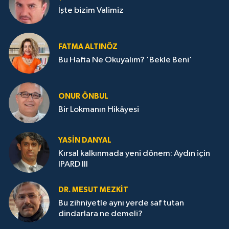
İşte bizim Valimiz
FATMA ALTINÖZ
Bu Hafta Ne Okuyalım? 'Bekle Beni'
ONUR ÖNBUL
Bir Lokmanın Hikâyesi
YASIN DANYAL
Kırsal kalkınmada yeni dönem: Aydın için
IPARD III
DR. MESUT MEZKIT
Bu zihniyetle aynı yerde saf tutan
dindarlara ne demeli?