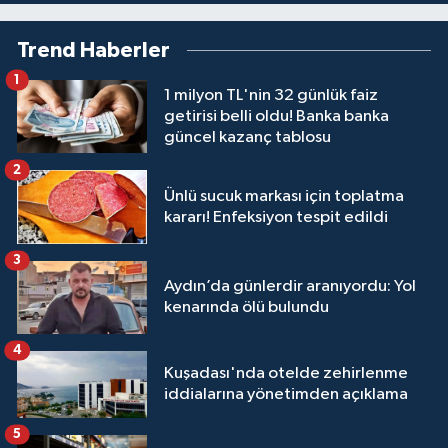
Trend Haberler
1
1 milyon TL'nin 32 günlük faiz
getirisi belli oldu! Banka banka
güncel kazanç tablosu
2
Ünlü sucuk markası için toplatma
kararı! Enfeksiyon tespit edildi
3
Aydın’da günlerdir aranıyordu: Yol
kenarında ölü bulundu
4
Kuşadası'nda otelde zehirlenme
iddialarına yönetimden açıklama
5