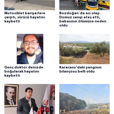
Motosiklet bariyerlere
Bozdoğan'da acı olay:
çarptı, sürücü hayatını
Domuz sanıp ateş etti,
kaybetti
babasının ölümüne neden
oldu
Genç doktor denizde
Karacasu'daki yangının
boğularak hayatını
bilançosu belli oldu
kaybetti