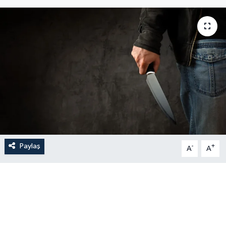
Paylaş
-
+
A
A