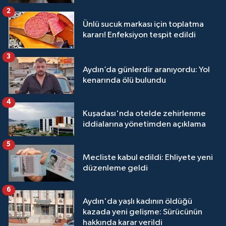
2
Ünlü sucuk markası için toplatma
kararı! Enfeksiyon tespit edildi
3
Aydın’da günlerdir aranıyordu: Yol
kenarında ölü bulundu
4
Kuşadası'nda otelde zehirlenme
iddialarına yönetimden açıklama
5
Mecliste kabul edildi: Ehliyete yeni
düzenleme geldi
6
Aydın'da yaşlı kadının öldüğü
kazada yeni gelişme: Sürücünün
hakkında karar verildi