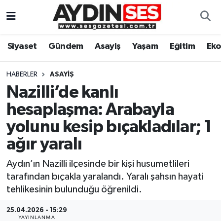
Asayiş
Aydın Nöbetçi Eczaneler
Siyaset
Gündem
Asayiş
Yaşam
Eğitim
Ek
Gündem
Aydın Hava Durumu
HABERLER
ASAYIŞ
Siyaset
Aydin Namaz Vakitleri
Nazilli’de kanlı
hesaplaşma: Arabayla
Ekonomi
Aydın Trafik Yoğunluk Haritası
yolunu kesip bıçakladılar; 1
Yaşam
Süper Lig Puan Durumu ve Fikstür
ağır yaralı
Aydın’ın Nazilli ilçesinde bir kişi husumetlileri
Eğitim
Tüm Manşetler
tarafından bıçakla yaralandı. Yaralı şahsın hayati
Kültür Sanat
Son Dakika Haberleri
tehlikesinin bulunduğu öğrenildi.
25.04.2026 - 15:29
Spor
Haber Arşivi
YAYINLANMA