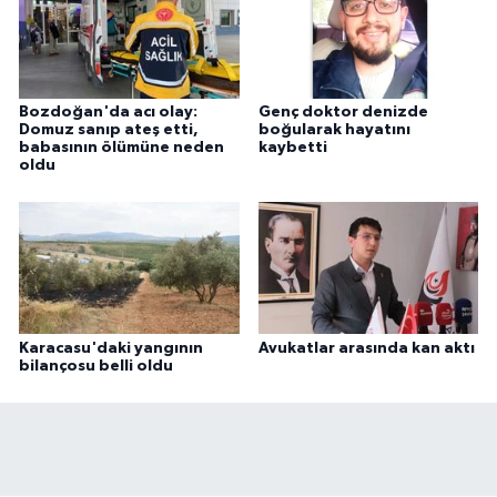
Bozdoğan'da acı olay:
Genç doktor denizde
Domuz sanıp ateş etti,
boğularak hayatını
babasının ölümüne neden
kaybetti
oldu
Karacasu'daki yangının
Avukatlar arasında kan aktı
bilançosu belli oldu