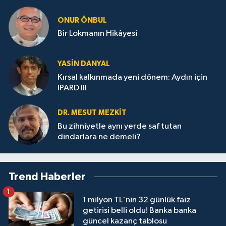
ONUR ÖNBUL
Bir Lokmanın Hikâyesi
YASIN DANYAL
Kırsal kalkınmada yeni dönem: Aydın için
IPARD III
DR. MESUT MEZKIT
Bu zihniyetle aynı yerde saf tutan
dindarlara ne demeli?
Trend Haberler
1
1 milyon TL'nin 32 günlük faiz
getirisi belli oldu! Banka banka
güncel kazanç tablosu