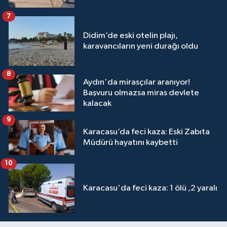
7
Didim’de eski otelin plajı,
karavancıların yeni durağı oldu
8
Aydın'da mirasçılar aranıyor!
Başvuru olmazsa miras devlete
kalacak
9
Karacasu’da feci kaza: Eski Zabıta
Müdürü hayatını kaybetti
10
Karacasu'da feci kaza: 1 ölü ,2 yaralı