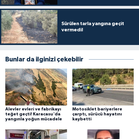
Sürülen tarla yangına geçit
vermedi!
Bunlar da ilginizi çekebilir
Alevler evleri ve fabrikayı
Motosiklet bariyerlere
teğet geçti! Karacasu'da
çarptı, sürücü hayatını
yangınla yoğun mücadele
kaybetti