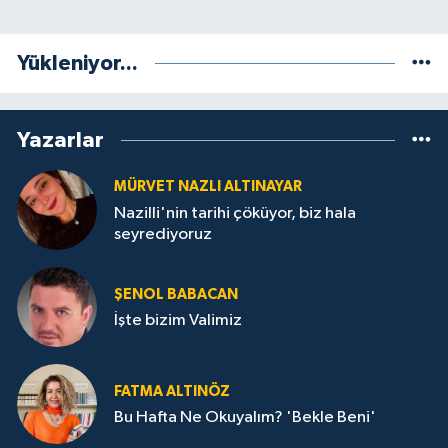
Yükleniyor...
Yazarlar
MÜRVET NAZLI ALTINAYAR
Nazilli'nin tarihi çöküyor, biz hala
seyrediyoruz
ŞENOL BABACAN
İşte bizim Valimiz
FATMA ALTINÖZ
Bu Hafta Ne Okuyalım? 'Bekle Beni'