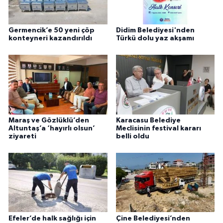
Germencik’e 50 yeni çöp
Didim Belediyesi'nden
konteyneri kazandırıldı
Türkü dolu yaz akşamı
Maraş ve Gözlüklü’den
Karacasu Belediye
Altuntaş’a ‘hayırlı olsun’
Meclisinin festival kararı
ziyareti
belli oldu
Efeler’de halk sağlığı için
Çine Belediyesi’nden