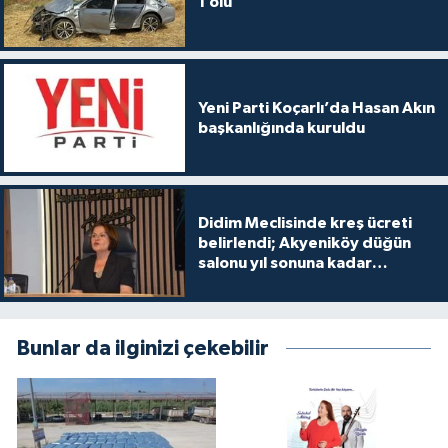
1 ölü
Yeni Parti Koçarlı’da Hasan Akın
başkanlığında kuruldu
Didim Meclisinde kreş ücreti
belirlendi; Akyeniköy düğün
salonu yıl sonuna kadar
ücretsiz
Bunlar da ilginizi çekebilir