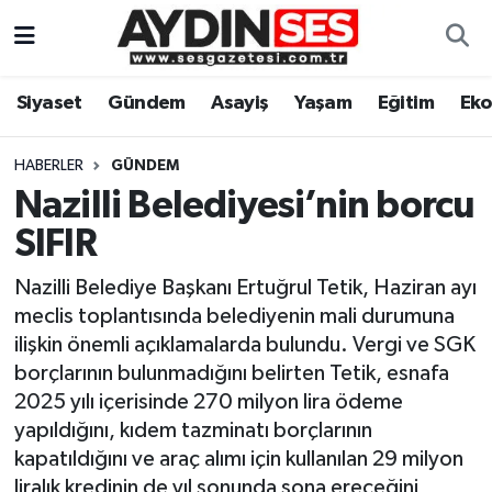
Asayiş
Aydın Nöbetçi Eczaneler
Siyaset
Gündem
Asayiş
Yaşam
Eğitim
Ek
Gündem
Aydın Hava Durumu
HABERLER
GÜNDEM
Siyaset
Aydin Namaz Vakitleri
Nazilli Belediyesi’nin borcu
SIFIR
Ekonomi
Aydın Trafik Yoğunluk Haritası
Nazilli Belediye Başkanı Ertuğrul Tetik, Haziran ayı
Yaşam
Süper Lig Puan Durumu ve Fikstür
meclis toplantısında belediyenin mali durumuna
ilişkin önemli açıklamalarda bulundu. Vergi ve SGK
Eğitim
Tüm Manşetler
borçlarının bulunmadığını belirten Tetik, esnafa
2025 yılı içerisinde 270 milyon lira ödeme
Kültür Sanat
Son Dakika Haberleri
yapıldığını, kıdem tazminatı borçlarının
kapatıldığını ve araç alımı için kullanılan 29 milyon
Spor
Haber Arşivi
liralık kredinin de yıl sonunda sona ereceğini