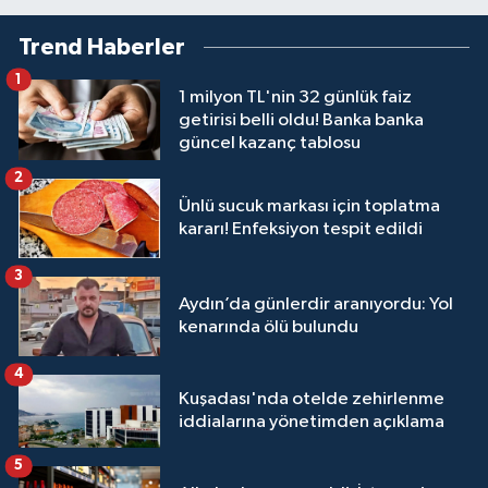
Trend Haberler
1
1 milyon TL'nin 32 günlük faiz
getirisi belli oldu! Banka banka
güncel kazanç tablosu
2
Ünlü sucuk markası için toplatma
kararı! Enfeksiyon tespit edildi
3
Aydın’da günlerdir aranıyordu: Yol
kenarında ölü bulundu
4
Kuşadası'nda otelde zehirlenme
iddialarına yönetimden açıklama
5