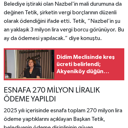
Belediye iştiraki olan Nazbel'in mali durumuna da
değinen Tetik, şirketin vergi borçlarının düzenli
olarak ödendiğini ifade etti. Tetik, “Nazbel’in şu
an yaklaşık 3 milyon lira vergi borcu görünüyor. Bu
ay da ödemesi yapılacak.” diye konuştu.
Didim Meclisinde kreş
ücreti belirlendi;
Akyeniköy düğün
salonu yıl sonuna kadar
ücretsiz
ESNAFA 270 MİLYON LİRALIK
ÖDEME YAPILDI
2025 yılı içerisinde esnafa toplam 270 milyon lira
ödeme yaptıklarını açıklayan Başkan Tetik,
belediyenin ödeme disiplininin güven