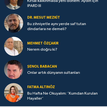
Kırsal kalkınmada yeni dönem: Aydın için
IPARD III
DR. MESUT MEZKIT
Bu zihniyetle aynı yerde saf tutan
dindarlara ne demeli?
MEHMET ÖZÇAKIR
Nerem doğru ki?
ŞENOL BABACAN
Onlar artık dünyanın sultanları
FATMA ALTINÖZ
Bu Hafta Ne Okuyalım: 'Kumdan Kurulan
Hayaller'