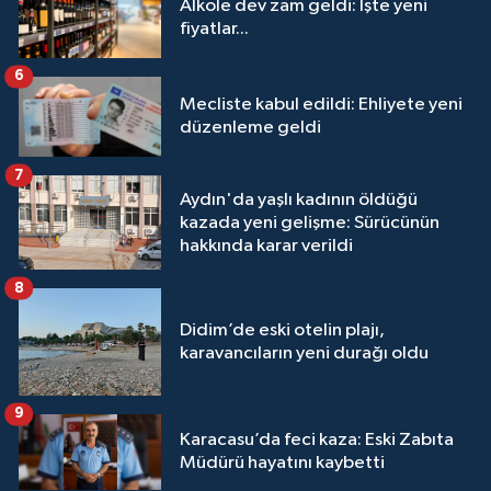
Alkole dev zam geldi: İşte yeni
fiyatlar...
6
Mecliste kabul edildi: Ehliyete yeni
düzenleme geldi
7
Aydın'da yaşlı kadının öldüğü
kazada yeni gelişme: Sürücünün
hakkında karar verildi
8
Didim’de eski otelin plajı,
karavancıların yeni durağı oldu
9
Karacasu’da feci kaza: Eski Zabıta
Müdürü hayatını kaybetti