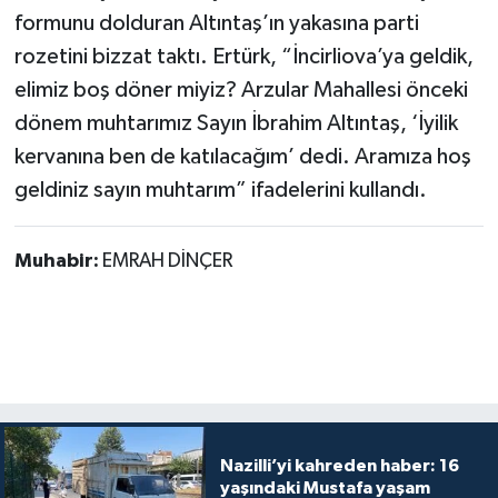
formunu dolduran Altıntaş’ın yakasına parti
rozetini bizzat taktı. Ertürk, “İncirliova’ya geldik,
elimiz boş döner miyiz? Arzular Mahallesi önceki
dönem muhtarımız Sayın İbrahim Altıntaş, ‘İyilik
kervanına ben de katılacağım’ dedi. Aramıza hoş
geldiniz sayın muhtarım” ifadelerini kullandı.
Muhabir:
EMRAH DİNÇER
Nazilli’yi kahreden haber: 16
yaşındaki Mustafa yaşam