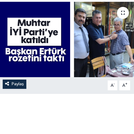
Paylaş
-
+
A
A