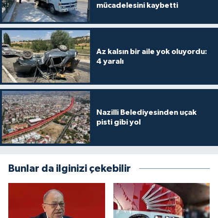
mücadelesini kaybetti
Az kalsın bir aile yok oluyordu:
4 yaralı
Nazilli Belediyesinden uçak
pisti gibi yol
Bunlar da ilginizi çekebilir