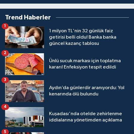
Trend Haberler
1
1 milyon TL'nin 32 günlük faiz
getirisi belli oldu! Banka banka
güncel kazanç tablosu
2
Ünlü sucuk markası için toplatma
kararı! Enfeksiyon tespit edildi
3
Aydın’da günlerdir aranıyordu: Yol
kenarında ölü bulundu
4
Kuşadası'nda otelde zehirlenme
iddialarına yönetimden açıklama
5