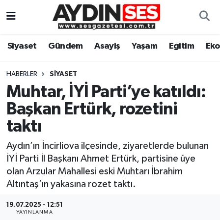
Asayiş
Aydın Nöbetçi Eczaneler
Siyaset
Gündem
Asayiş
Yaşam
Eğitim
Ek
Gündem
Aydın Hava Durumu
HABERLER
SIYASET
Siyaset
Aydin Namaz Vakitleri
Muhtar, İYİ Parti’ye katıldı:
Başkan Ertürk, rozetini
Ekonomi
Aydın Trafik Yoğunluk Haritası
taktı
Yaşam
Süper Lig Puan Durumu ve Fikstür
Aydın’ın İncirliova ilçesinde, ziyaretlerde bulunan
İYİ Parti İl Başkanı Ahmet Ertürk, partisine üye
Eğitim
Tüm Manşetler
olan Arzular Mahallesi eski Muhtarı İbrahim
Altıntaş’ın yakasına rozet taktı.
Kültür Sanat
Son Dakika Haberleri
19.07.2025 - 12:51
Spor
Haber Arşivi
YAYINLANMA