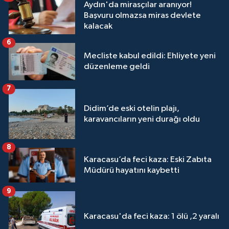
Aydın'da mirasçılar aranıyor!
Başvuru olmazsa miras devlete
kalacak
6
Mecliste kabul edildi: Ehliyete yeni
düzenleme geldi
7
Didim’de eski otelin plajı,
karavancıların yeni durağı oldu
8
Karacasu’da feci kaza: Eski Zabıta
Müdürü hayatını kaybetti
9
Karacasu'da feci kaza: 1 ölü ,2 yaralı