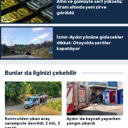
Altın ve gümüşte sert yükseliş:
Gram altında yeni zirve
görüldü
İzmir-Aydın yönüne gidecekler
dikkat: Otoyolda şeritler
kapatılıyor
Bunlar da ilginizi çekebilir
Kontrolden çıkan araç
Aydın'da kaynak yaparken
şarampole devrildi; 2 ölü, 2
yangın çıkardı
yaralı