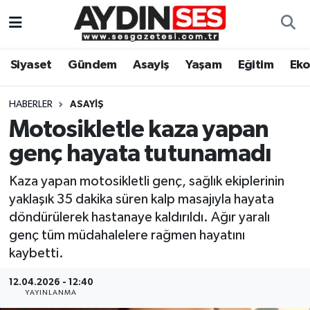
Asayiş
Aydın Nöbetçi Eczaneler
Siyaset
Gündem
Asayiş
Yaşam
Eğitim
Ek
Gündem
Aydın Hava Durumu
HABERLER
ASAYIŞ
Siyaset
Aydin Namaz Vakitleri
Motosikletle kaza yapan
genç hayata tutunamadı
Ekonomi
Aydın Trafik Yoğunluk Haritası
Kaza yapan motosikletli genç, sağlık ekiplerinin
Yaşam
Süper Lig Puan Durumu ve Fikstür
yaklaşık 35 dakika süren kalp masajıyla hayata
döndürülerek hastanaye kaldırıldı. Ağır yaralı
Eğitim
Tüm Manşetler
genç tüm müdahalelere rağmen hayatını
kaybetti.
Kültür Sanat
Son Dakika Haberleri
12.04.2026 - 12:40
YAYINLANMA
Spor
Haber Arşivi