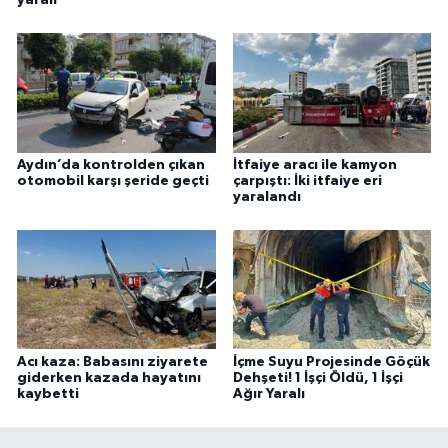
Aydın’da kontrolden çıkan
İtfaiye aracı ile kamyon
otomobil karşı şeride geçti
çarpıştı: İki itfaiye eri
yaralandı
Acı kaza: Babasını ziyarete
İçme Suyu Projesinde Göçük
giderken kazada hayatını
Dehşeti! 1 İşçi Öldü, 1 İşçi
kaybetti
Ağır Yaralı