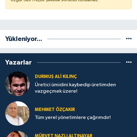
Yükleniyor...
Yazarlar
DURMUŞ ALI KILINÇ
Üretici ümidini kaybedip üretimden
vazgeçmek üzere!
MEHMET ÖZÇAKIR
Tüm yerel yönetimlere çağrımdır!
MÜRVET NAZLI ALTINAYAR