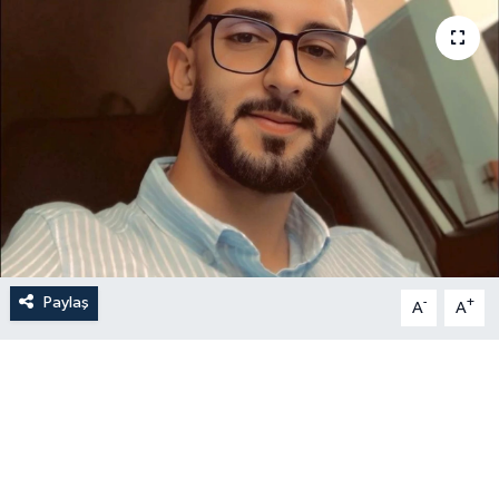
Paylaş
-
+
A
A