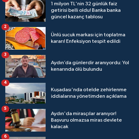
1 milyon TL'nin 32 günlük faiz
getirisi belli oldu! Banka banka
güncel kazanç tablosu
2
Ünlü sucuk markası için toplatma
kararı! Enfeksiyon tespit edildi
3
Aydın’da günlerdir aranıyordu: Yol
kenarında ölü bulundu
4
Kuşadası'nda otelde zehirlenme
iddialarına yönetimden açıklama
5
Aydın'da mirasçılar aranıyor!
Başvuru olmazsa miras devlete
kalacak
6