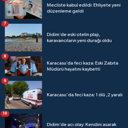
Mecliste kabul edildi: Ehliyete yeni
düzenleme geldi
7
Didim’de eski otelin plajı,
karavancıların yeni durağı oldu
8
Karacasu’da feci kaza: Eski Zabıta
Müdürü hayatını kaybetti
9
Karacasu'da feci kaza: 1 ölü ,2 yaralı
10
Didim’de acı olay: Kendini asarak