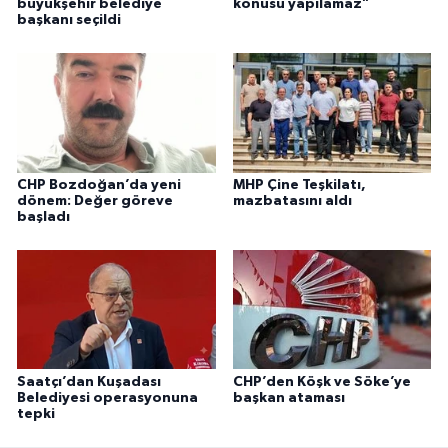
büyükşehir belediye
konusu yapılamaz”
başkanı seçildi
CHP Bozdoğan’da yeni
MHP Çine Teşkilatı,
dönem: Değer göreve
mazbatasını aldı
başladı
Saatçı’dan Kuşadası
CHP’den Köşk ve Söke’ye
Belediyesi operasyonuna
başkan ataması
tepki