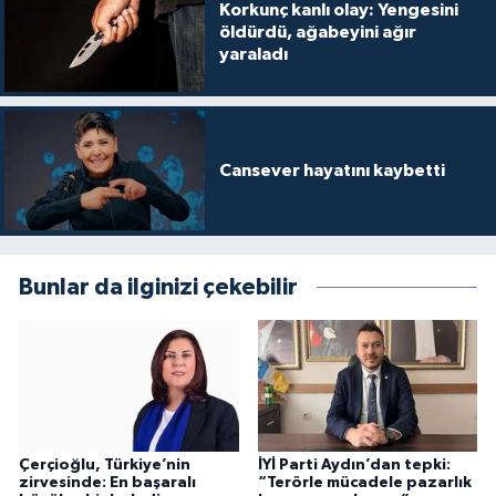
Korkunç kanlı olay: Yengesini
öldürdü, ağabeyini ağır
yaraladı
Cansever hayatını kaybetti
Bunlar da ilginizi çekebilir
Çerçioğlu, Türkiye’nin
İYİ Parti Aydın’dan tepki:
zirvesinde: En başaralı
“Terörle mücadele pazarlık