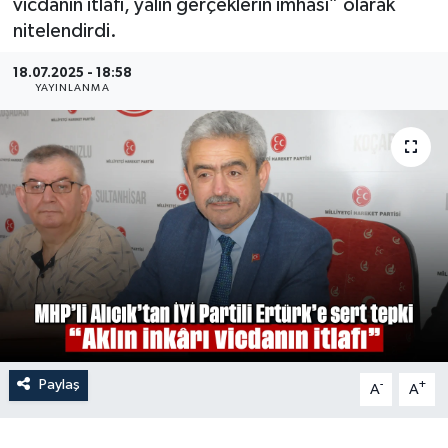
vicdanın itlafı, yalın gerçeklerin imhası” olarak
nitelendirdi.
18.07.2025 - 18:58
YAYINLANMA
Paylaş
-
+
A
A