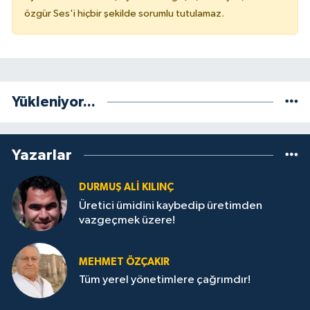
özgür Ses'i hiçbir şekilde sorumlu tutulamaz.
Yükleniyor...
Yazarlar
DURMUŞ ALI KILINÇ
Üretici ümidini kaybedip üretimden
vazgeçmek üzere!
MEHMET ÖZÇAKIR
Tüm yerel yönetimlere çağrımdır!