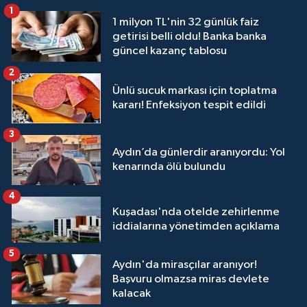
1
1 milyon TL'nin 32 günlük faiz
getirisi belli oldu! Banka banka
güncel kazanç tablosu
2
Ünlü sucuk markası için toplatma
kararı! Enfeksiyon tespit edildi
3
Aydın’da günlerdir aranıyordu: Yol
kenarında ölü bulundu
4
Kuşadası'nda otelde zehirlenme
iddialarına yönetimden açıklama
5
Aydın'da mirasçılar aranıyor!
Başvuru olmazsa miras devlete
kalacak