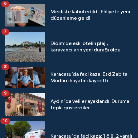
6
Mecliste kabul edildi: Ehliyete yeni
düzenleme geldi
7
Didim’de eski otelin plajı,
karavancıların yeni durağı oldu
8
Karacasu’da feci kaza: Eski Zabıta
Müdürü hayatını kaybetti
9
Aydın'da veliler ayaklandı: Duruma
tepki gösterdiler
10
Karacasu'da feci kaza: 1 ölü ,2 yaralı