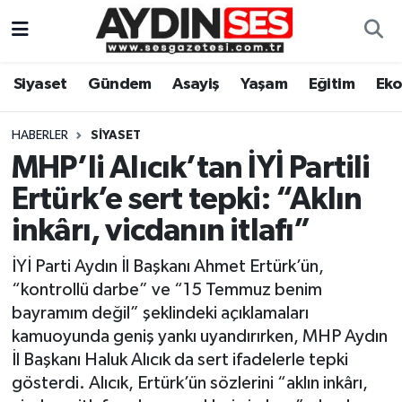
Asayiş
Aydın Nöbetçi Eczaneler
Siyaset
Gündem
Asayiş
Yaşam
Eğitim
Ek
Gündem
Aydın Hava Durumu
HABERLER
SIYASET
Siyaset
Aydin Namaz Vakitleri
MHP’li Alıcık’tan İYİ Partili
Ertürk’e sert tepki: “Aklın
Ekonomi
Aydın Trafik Yoğunluk Haritası
inkârı, vicdanın itlafı”
Yaşam
Süper Lig Puan Durumu ve Fikstür
İYİ Parti Aydın İl Başkanı Ahmet Ertürk’ün,
“kontrollü darbe” ve “15 Temmuz benim
Eğitim
Tüm Manşetler
bayramım değil” şeklindeki açıklamaları
kamuoyunda geniş yankı uyandırırken, MHP Aydın
Kültür Sanat
Son Dakika Haberleri
İl Başkanı Haluk Alıcık da sert ifadelerle tepki
gösterdi. Alıcık, Ertürk’ün sözlerini “aklın inkârı,
Spor
Haber Arşivi