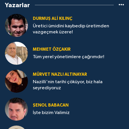
Yazarlar
DURMUŞ ALI KILINÇ
Üretici ümidini kaybedip üretimden
vazgeçmek üzere!
MEHMET ÖZÇAKIR
Tüm yerel yönetimlere çağrımdır!
MÜRVET NAZLI ALTINAYAR
Nazilli'nin tarihi çöküyor, biz hala
seyrediyoruz
ŞENOL BABACAN
İşte bizim Valimiz