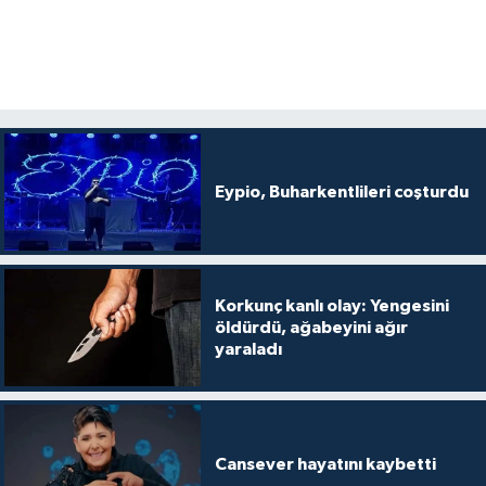
Eypio, Buharkentlileri coşturdu
Korkunç kanlı olay: Yengesini
öldürdü, ağabeyini ağır
yaraladı
Cansever hayatını kaybetti