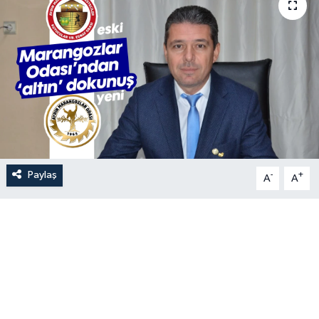
Paylaş
-
+
A
A