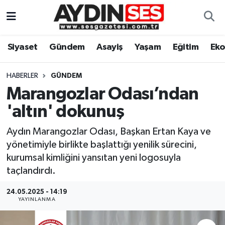
Asayiş
Aydın Nöbetçi Eczaneler
Siyaset
Gündem
Asayiş
Yaşam
Eğitim
Ek
Gündem
Aydın Hava Durumu
HABERLER
GÜNDEM
Siyaset
Aydin Namaz Vakitleri
Marangozlar Odası’ndan
'altın' dokunuş
Ekonomi
Aydın Trafik Yoğunluk Haritası
Aydın Marangozlar Odası, Başkan Ertan Kaya ve
Yaşam
Süper Lig Puan Durumu ve Fikstür
yönetimiyle birlikte başlattığı yenilik sürecini,
kurumsal kimliğini yansıtan yeni logosuyla
Eğitim
Tüm Manşetler
taçlandırdı.
Kültür Sanat
Son Dakika Haberleri
24.05.2025 - 14:19
YAYINLANMA
Spor
Haber Arşivi