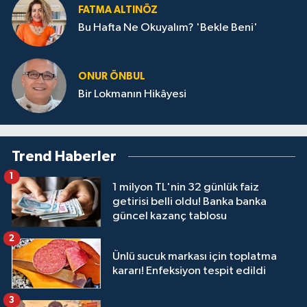
FATMA ALTINÖZ
Bu Hafta Ne Okuyalım? 'Bekle Beni'
ONUR ÖNBUL
Bir Lokmanın Hikâyesi
Trend Haberler
1
1 milyon TL'nin 32 günlük faiz
getirisi belli oldu! Banka banka
güncel kazanç tablosu
2
Ünlü sucuk markası için toplatma
kararı! Enfeksiyon tespit edildi
3