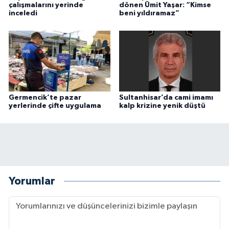
çalışmalarını yerinde
dönen Ümit Yaşar: “Kimse
inceledi
beni yıldıramaz”
Germencik’te pazar
Sultanhisar’da cami imamı
yerlerinde çifte uygulama
kalp krizine yenik düştü
Yorumlar