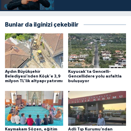
Bunlar da ilginizi çekebilir
Aydın Büyükşehir
Kuyucak’ta Gencelli-
Belediyesi’nden Köşk'e 3,9
Gencellidere yolu asfaltla
milyon TL’lik altyapı yatırımı
buluşuyor
Kaymakam Sözen, eğitim
Adli Tıp Kurumu’ndan