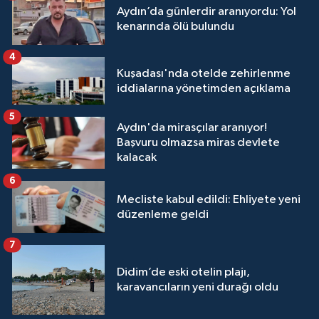
Aydın’da günlerdir aranıyordu: Yol
kenarında ölü bulundu
4
Kuşadası'nda otelde zehirlenme
iddialarına yönetimden açıklama
5
Aydın'da mirasçılar aranıyor!
Başvuru olmazsa miras devlete
kalacak
6
Mecliste kabul edildi: Ehliyete yeni
düzenleme geldi
7
Didim’de eski otelin plajı,
karavancıların yeni durağı oldu