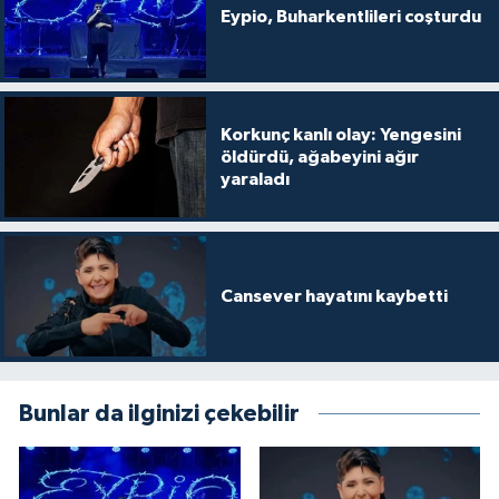
Eypio, Buharkentlileri coşturdu
Korkunç kanlı olay: Yengesini
öldürdü, ağabeyini ağır
yaraladı
Cansever hayatını kaybetti
Bunlar da ilginizi çekebilir