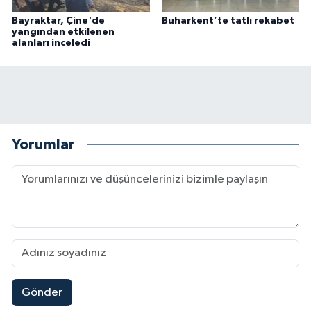
Bayraktar, Çine'de
Buharkent’te tatlı rekabet
yangından etkilenen
alanları inceledi
Yorumlar
Gönder