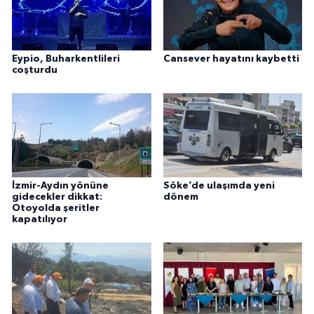
Eypio, Buharkentlileri
Cansever hayatını kaybetti
coşturdu
İzmir-Aydın yönüne
Söke’de ulaşımda yeni
gidecekler dikkat:
dönem
Otoyolda şeritler
kapatılıyor