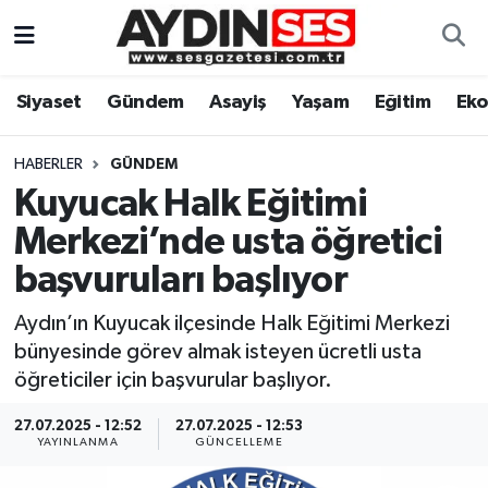
Asayiş
Aydın Nöbetçi Eczaneler
Siyaset
Gündem
Asayiş
Yaşam
Eğitim
Ek
Gündem
Aydın Hava Durumu
HABERLER
GÜNDEM
Siyaset
Aydin Namaz Vakitleri
Kuyucak Halk Eğitimi
Merkezi’nde usta öğretici
Ekonomi
Aydın Trafik Yoğunluk Haritası
başvuruları başlıyor
Yaşam
Süper Lig Puan Durumu ve Fikstür
Aydın’ın Kuyucak ilçesinde Halk Eğitimi Merkezi
bünyesinde görev almak isteyen ücretli usta
Eğitim
Tüm Manşetler
öğreticiler için başvurular başlıyor.
Kültür Sanat
Son Dakika Haberleri
27.07.2025 - 12:52
27.07.2025 - 12:53
YAYINLANMA
GÜNCELLEME
Spor
Haber Arşivi