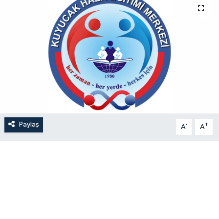
Paylaş
-
+
A
A