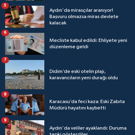
5
Aydın'da mirasçılar aranıyor!
Başvuru olmazsa miras devlete
kalacak
6
Mecliste kabul edildi: Ehliyete yeni
düzenleme geldi
7
Didim’de eski otelin plajı,
karavancıların yeni durağı oldu
8
Karacasu’da feci kaza: Eski Zabıta
Müdürü hayatını kaybetti
9
Aydın'da veliler ayaklandı: Duruma
tepki gösterdiler