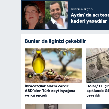
EDITÖRÜN SEÇTIĞI
Aydın'da acı tes
kaderi yaşadılar
Bunlar da ilginizi çekebilir
İhracatçılar alarm verdi:
Dolar/TL içi
ABD'den Türk zeytinyağına
açıklandı: G
vergi engeli
çevrildi