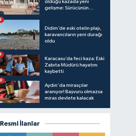
öldüğü kazada yeni
gelişme: Sürücünün
hakkında karar verildi
8
Didim’de eski otelin plajı,
karavancıların yeni durağı
oldu
9
Karacasu’da feci kaza: Eski
Zabıta Müdürü hayatını
kaybetti
10
Aydın'da mirasçılar
aranıyor! Başvuru olmazsa
miras devlete kalacak
Resmi İlanlar