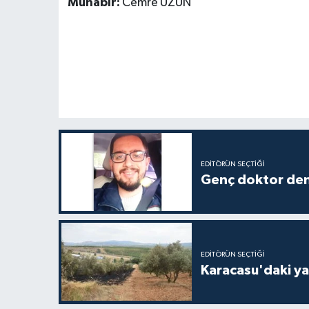
Muhabir:
Cemre UZUN
EDITÖRÜN SEÇTIĞI
Genç doktor den
EDITÖRÜN SEÇTIĞI
Karacasu'daki ya