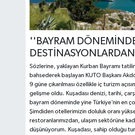
''BAYRAM DÖNEMİNDE
DESTİNASYONLARDAN B
Sözlerine, yaklayan Kurban Bayramı tatili
bahsederek başlayan KUTO Başkanı Akdoğa
9 güne çıkarılması özellikle iç turizm açıs
gelişme oldu. Kuşadası denizi, tarihi, çar
bayram döneminde yine Türkiye’nin en çok 
Şimdiden otellerimizin doluluk oranı yüks
restoranlarımızdan, ulaşım sektörüne kad
düşünüyorum. Kuşadası, sahip olduğu turi