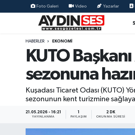
Foto Galeri
Video
Yazarlar
Asayiş
Aydın Nöbetçi Eczaneler
Gündem
Aydın Hava Durumu
HABERLER
EKONOMI
KUTO Başkanı 
Siyaset
Aydin Namaz Vakitleri
sezonuna hazır
Ekonomi
Aydın Trafik Yoğunluk Haritası
Yaşam
Süper Lig Puan Durumu ve Fikstür
Kuşadası Ticaret Odası (KUTO) Yö
sezonunun kent turizmine sağlayac
Eğitim
Tüm Manşetler
21.05.2026 - 16:21
1
2 DK
Kültür Sanat
Son Dakika Haberleri
YAYINLANMA
PAYLAŞIM
OKUNMA SÜRESI
Spor
Haber Arşivi