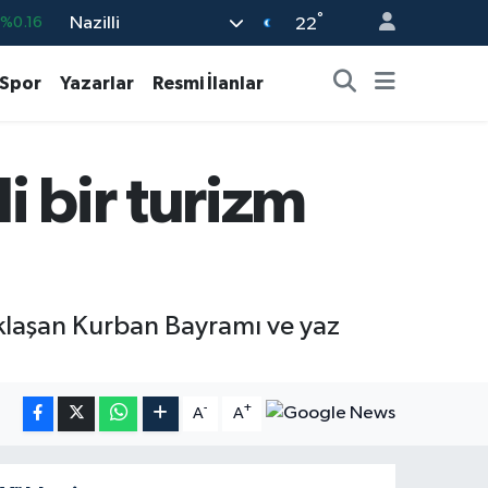
%0.16
°
Nazilli
22
04
%0
Spor
Yazarlar
Resmi İlanlar
-0.08
43
%0
%0.12
 bir turizm
9
%70
klaşan Kurban Bayramı ve yaz
-
+
A
A