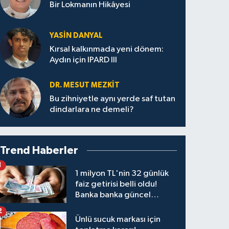
Bir Lokmanın Hikâyesi
YASIN DANYAL
Kırsal kalkınmada yeni dönem:
Aydın için IPARD III
DR. MESUT MEZKIT
Bu zihniyetle aynı yerde saf tutan
dindarlara ne demeli?
Trend Haberler
1
1 milyon TL'nin 32 günlük
faiz getirisi belli oldu!
Banka banka güncel
kazanç tablosu
2
Ünlü sucuk markası için