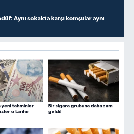
adüf: Aynı sokakta karşı komşular aynı
n yeni tahminler
Bir sigara grubuna daha zam
özler o tarihe
geldi!