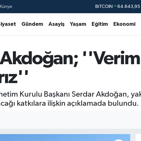
BITCOIN
64.643,95
Künye
DOLAR
47,67
Siyaset
Gündem
Asayiş
Yaşam
Eğitim
Ekonomi
EURO
55,0406
%
STERLİN
64,21
GRAM ALTIN
6500.87
Akdoğan; ''Verimli
BİST100
13.79
ız''
netim Kurulu Başkanı Serdar Akdoğan, ya
ağı katkılara ilişkin açıklamada bulundu.