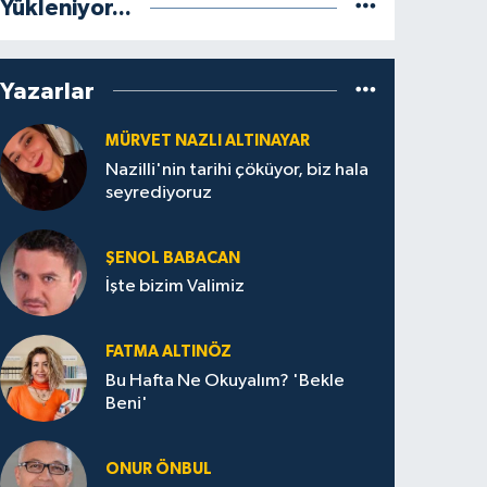
Yükleniyor...
Yazarlar
MÜRVET NAZLI ALTINAYAR
Nazilli'nin tarihi çöküyor, biz hala
seyrediyoruz
ŞENOL BABACAN
İşte bizim Valimiz
FATMA ALTINÖZ
Bu Hafta Ne Okuyalım? 'Bekle
Beni'
ONUR ÖNBUL