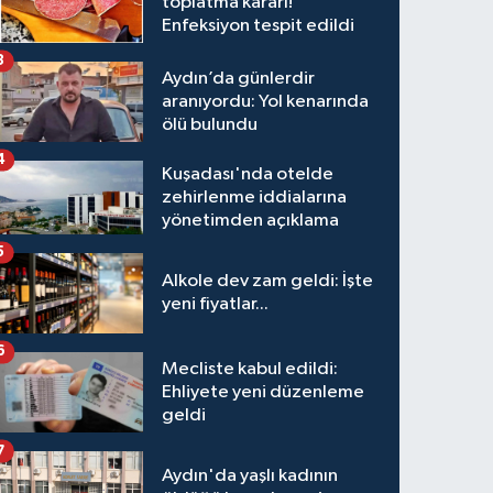
toplatma kararı!
Enfeksiyon tespit edildi
3
Aydın’da günlerdir
aranıyordu: Yol kenarında
ölü bulundu
4
Kuşadası'nda otelde
zehirlenme iddialarına
yönetimden açıklama
5
Alkole dev zam geldi: İşte
yeni fiyatlar...
6
Mecliste kabul edildi:
Ehliyete yeni düzenleme
geldi
7
Aydın'da yaşlı kadının