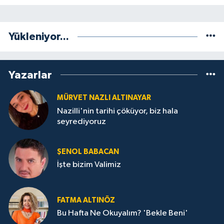
Yükleniyor...
Yazarlar
MÜRVET NAZLI ALTINAYAR
Nazilli'nin tarihi çöküyor, biz hala
seyrediyoruz
ŞENOL BABACAN
İşte bizim Valimiz
FATMA ALTINÖZ
Bu Hafta Ne Okuyalım? 'Bekle Beni'