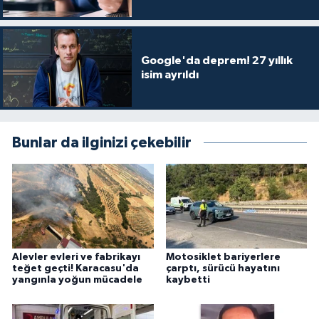
Google'da deprem! 27 yıllık
isim ayrıldı
Bunlar da ilginizi çekebilir
Alevler evleri ve fabrikayı
Motosiklet bariyerlere
teğet geçti! Karacasu'da
çarptı, sürücü hayatını
yangınla yoğun mücadele
kaybetti