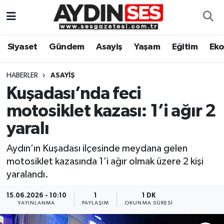
Asayiş
Aydın Nöbetçi Eczaneler
Siyaset
Gündem
Asayiş
Yaşam
Eğitim
Ek
Gündem
Aydın Hava Durumu
HABERLER
ASAYIŞ
Siyaset
Aydin Namaz Vakitleri
Kuşadası’nda feci
motosiklet kazası: 1’i ağır 2
Ekonomi
Aydın Trafik Yoğunluk Haritası
yaralı
Yaşam
Süper Lig Puan Durumu ve Fikstür
Aydın’ın Kuşadası ilçesinde meydana gelen
motosiklet kazasında 1’i ağır olmak üzere 2 kişi
Eğitim
Tüm Manşetler
yaralandı.
Kültür Sanat
Son Dakika Haberleri
15.06.2026 - 10:10
1
1 DK
YAYINLANMA
PAYLAŞIM
OKUNMA SÜRESI
Spor
Haber Arşivi