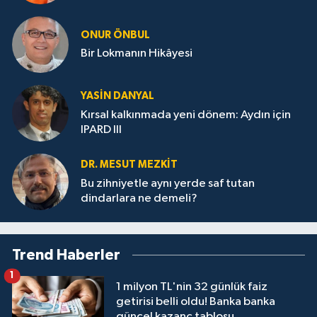
ONUR ÖNBUL
Bir Lokmanın Hikâyesi
YASIN DANYAL
Kırsal kalkınmada yeni dönem: Aydın için
IPARD III
DR. MESUT MEZKIT
Bu zihniyetle aynı yerde saf tutan
dindarlara ne demeli?
Trend Haberler
1
1 milyon TL'nin 32 günlük faiz
getirisi belli oldu! Banka banka
güncel kazanç tablosu