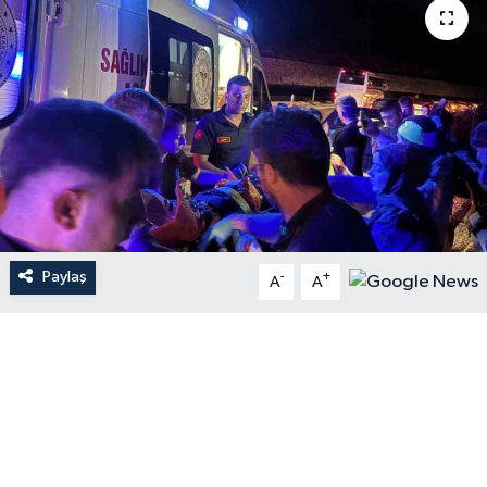
Paylaş
-
+
A
A