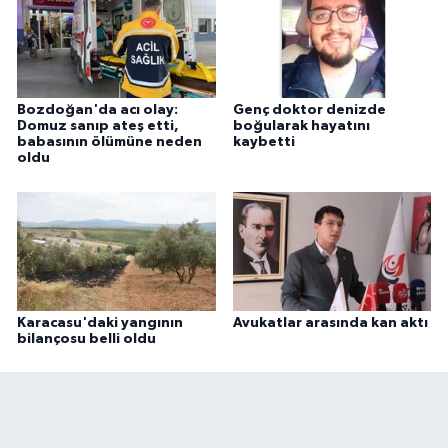
Bozdoğan'da acı olay:
Genç doktor denizde
Domuz sanıp ateş etti,
boğularak hayatını
babasının ölümüne neden
kaybetti
oldu
Karacasu'daki yangının
Avukatlar arasında kan aktı
bilançosu belli oldu