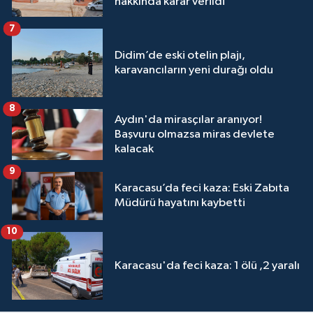
hakkında karar verildi
7
Didim’de eski otelin plajı,
karavancıların yeni durağı oldu
8
Aydın'da mirasçılar aranıyor!
Başvuru olmazsa miras devlete
kalacak
9
Karacasu’da feci kaza: Eski Zabıta
Müdürü hayatını kaybetti
10
Karacasu'da feci kaza: 1 ölü ,2 yaralı