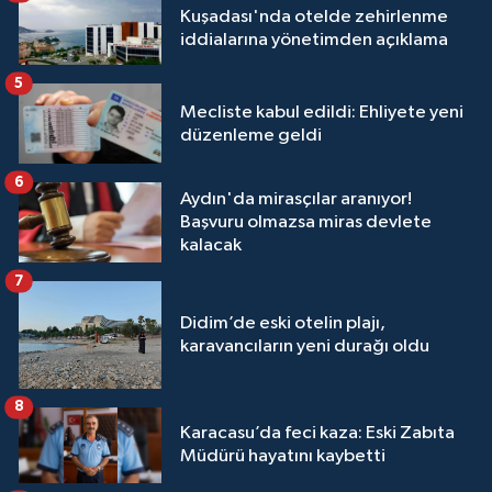
Kuşadası'nda otelde zehirlenme
iddialarına yönetimden açıklama
5
Mecliste kabul edildi: Ehliyete yeni
düzenleme geldi
6
Aydın'da mirasçılar aranıyor!
Başvuru olmazsa miras devlete
kalacak
7
Didim’de eski otelin plajı,
karavancıların yeni durağı oldu
8
Karacasu’da feci kaza: Eski Zabıta
Müdürü hayatını kaybetti