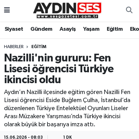
Asayiş
Aydın Nöbetçi Eczaneler
Siyaset
Gündem
Asayiş
Yaşam
Eğitim
Ek
Gündem
Aydın Hava Durumu
HABERLER
EĞITIM
Siyaset
Aydin Namaz Vakitleri
Nazilli'nin gururu: Fen
Lisesi öğrencisi Türkiye
Ekonomi
Aydın Trafik Yoğunluk Haritası
ikincisi oldu
Yaşam
Süper Lig Puan Durumu ve Fikstür
Aydın’ın Nazilli ilçesinde eğitim gören Nazilli Fen
Lisesi öğrencisi Eside Buğlem Çulha, İstanbul’da
Eğitim
Tüm Manşetler
düzenlenen Türkiye Entelektüel Oyunları Liseler
Arası Müzakere Yarışması’nda Türkiye ikincisi
Kültür Sanat
Son Dakika Haberleri
olarak büyük bir başarıya imza attı.
Spor
Haber Arşivi
15.06.2026 - 08:03
1 DK