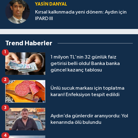
YASIN DANYAL
Kırsal kalkınmada yeni dönem: Aydın için
IPARD III
Trend Haberler
1
1 milyon TL'nin 32 günlük faiz
getirisi belli oldu! Banka banka
güncel kazanç tablosu
2
Ünlü sucuk markası için toplatma
kararı! Enfeksiyon tespit edildi
3
Aydın’da günlerdir aranıyordu: Yol
kenarında ölü bulundu
4