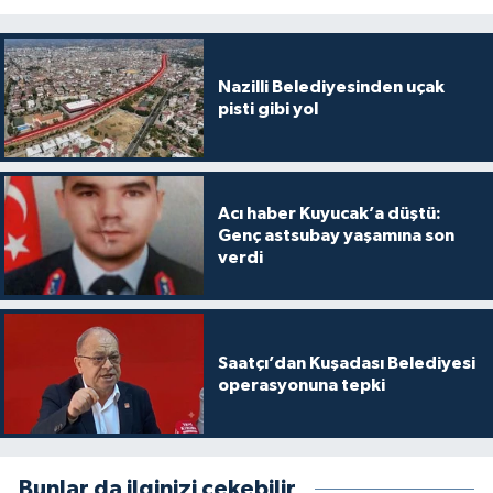
Nazilli Belediyesinden uçak
pisti gibi yol
Acı haber Kuyucak’a düştü:
Genç astsubay yaşamına son
verdi
Saatçı’dan Kuşadası Belediyesi
operasyonuna tepki
Bunlar da ilginizi çekebilir