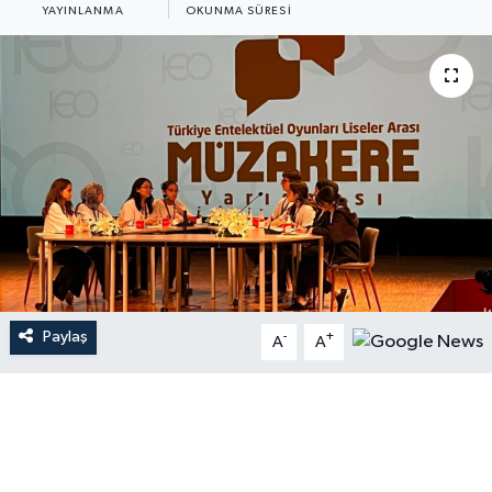
YAYINLANMA
OKUNMA SÜRESI
Paylaş
-
+
A
A