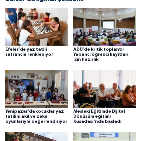
Efeler’de yaz tatili
ADÜ’de kritik toplantı!
satrançla renkleniyor
Yabancı öğrenci kayıtları
için hazırlık
Yenipazar’da çocuklar yaz
Mesleki Eğitimde Dijital
tatilini akıl ve zeka
Dönüşüm eğitimi
oyunlarıyla değerlendiriyor
Kuşadası'nda başladı