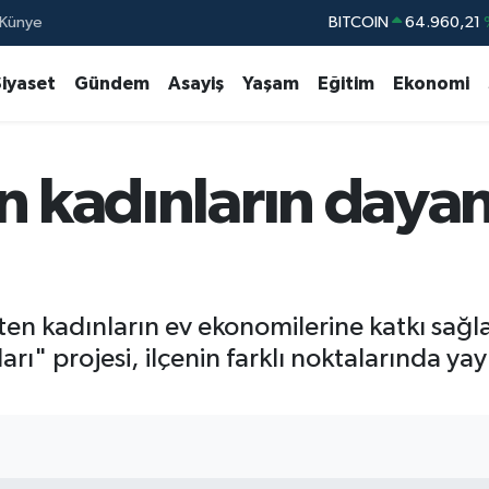
Künye
DOLAR
47,7436
EURO
55,2510
Siyaset
Gündem
Asayiş
Yaşam
Eğitim
Ekonomi
STERLİN
64,4811
GRAM ALTIN
6660.55
n kadınların daya
BİST100
13.77
BITCOIN
64.960,21
reten kadınların ev ekonomilerine katkı sa
rı" projesi, ilçenin farklı noktalarında y