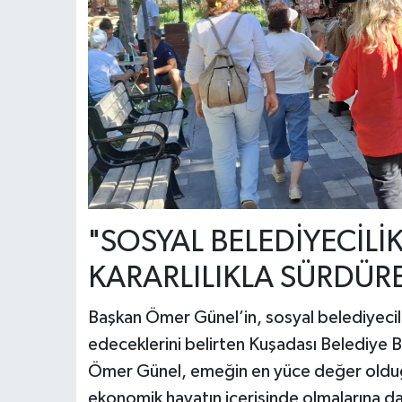
"SOSYAL BELEDİYECİLİK
KARARLILIKLA SÜRDÜR
Başkan Ömer Günel’in, sosyal belediyecilik
edeceklerini belirten Kuşadası Belediye B
Ömer Günel, emeğin en yüce değer olduğun
ekonomik hayatın içerisinde olmalarına d