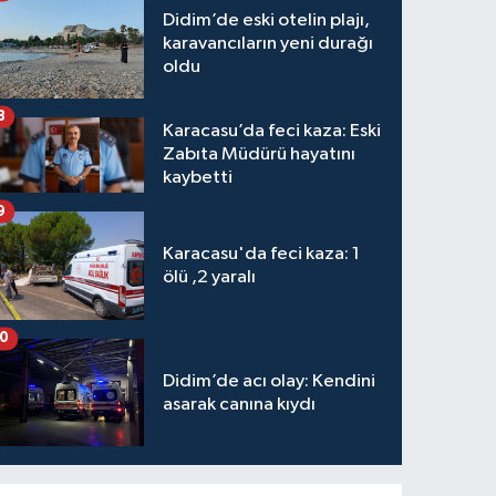
Didim’de eski otelin plajı,
karavancıların yeni durağı
oldu
8
Karacasu’da feci kaza: Eski
Zabıta Müdürü hayatını
kaybetti
9
Karacasu'da feci kaza: 1
ölü ,2 yaralı
10
Didim’de acı olay: Kendini
asarak canına kıydı