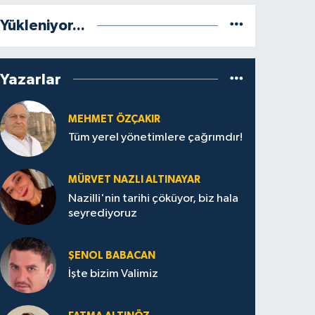
Yükleniyor...
Yazarlar
MEHMET ÖZÇAKIR
Tüm yerel yönetimlere çağrımdır!
MÜRVET NAZLI ALTINAYAR
Nazilli'nin tarihi çöküyor, biz hala
seyrediyoruz
ŞENOL BABACAN
İşte bizim Valimiz