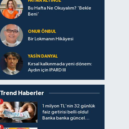
FATMA ALTINÖZ
Bu Hafta Ne Okuyalım? 'Bekle
Beni'
ONUR ÖNBUL
Bir Lokmanın Hikâyesi
YASIN DANYAL
Kırsal kalkınmada yeni dönem:
Aydın için IPARD III
Trend Haberler
1
1 milyon TL'nin 32 günlük
faiz getirisi belli oldu!
Banka banka güncel
kazanç tablosu
2