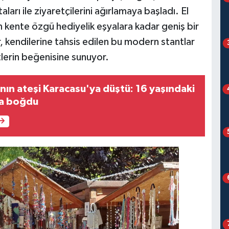
ları ile ziyaretçilerini ağırlamaya başladı. El
n kente özgü hediyelik eşyalara kadar geniş bir
 kendilerine tahsis edilen bu modern stantlar
stlerin beğenisine sunuyor.
anın ateşi Karacasu'ya düştü: 16 yaşındaki
sa boğdu