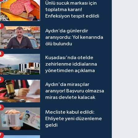
Ünlü sucuk markası için
toplatma kararı!
Enfeksiyon tespit edildi
3
Aydın’da günlerdir
aranıyordu: Yol kenarında
ölü bulundu
4
Kuşadası'nda otelde
zehirlenme iddialarına
yönetimden açıklama
5
Aydın'da mirasçılar
aranıyor! Başvuru olmazsa
miras devlete kalacak
6
Mecliste kabul edildi:
Ehliyete yeni düzenleme
geldi
7