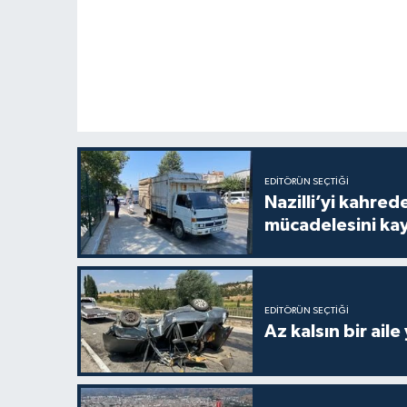
EDITÖRÜN SEÇTIĞI
Nazilli’yi kahre
mücadelesini ka
EDITÖRÜN SEÇTIĞI
Az kalsın bir aile