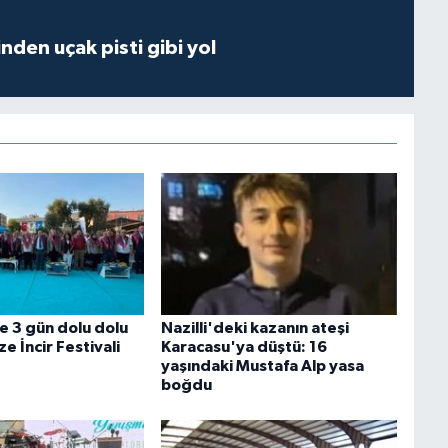
inden uçak pisti gibi yol
e 3 gün dolu dolu
Nazilli'deki kazanın ateşi
e İncir Festivali
Karacasu'ya düştü: 16
yaşındaki Mustafa Alp yasa
boğdu