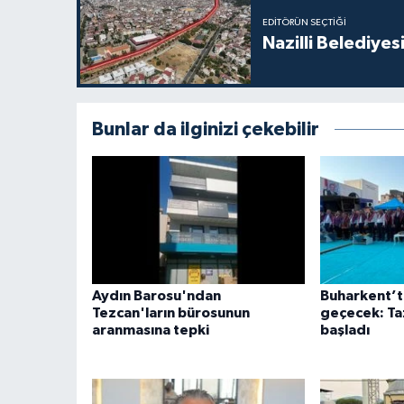
EDITÖRÜN SEÇTIĞI
Nazilli Belediyes
Bunlar da ilginizi çekebilir
Aydın Barosu'ndan
Buharkent’t
Tezcan'ların bürosunun
geçecek: Taz
aranmasına tepki
başladı