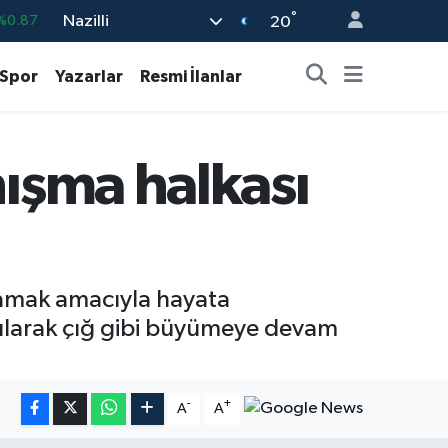
°
Nazilli
%0.18
20
%0.32
Spor
Yazarlar
Resmi İlanlar
%0.38
%0.03
nışma halkası
9
%-14
%0.87
ğlamak amacıyla hayata
ayılarak çığ gibi büyümeye devam
-
+
A
A