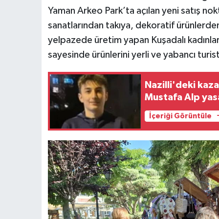
Yaman Arkeo Park’ta açılan yeni satış nokta
sanatlarından takıya, dekoratif ürünlerde
yelpazede üretim yapan Kuşadalı kadınlar,
sayesinde ürünlerini yerli ve yabancı turi
Nazilli'deki kaz
Mustafa Alp ya
İçeriği Görüntüle