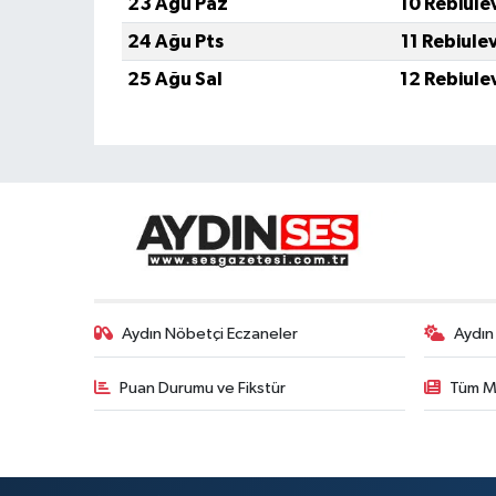
23 Ağu Paz
10 Rebiule
24 Ağu Pts
11 Rebiule
25 Ağu Sal
12 Rebiule
Aydın Nöbetçi Eczaneler
Aydın
Puan Durumu ve Fikstür
Tüm M