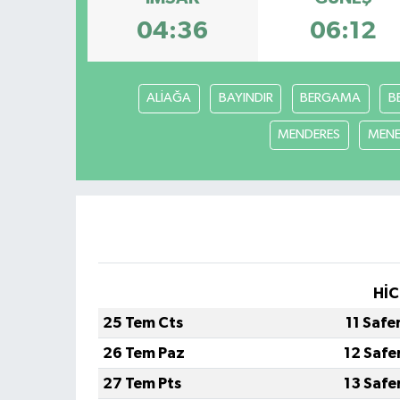
04:36
06:12
ALİAĞA
BAYINDIR
BERGAMA
B
MENDERES
MEN
HİC
25 Tem Cts
11 Safe
26 Tem Paz
12 Safe
27 Tem Pts
13 Safe