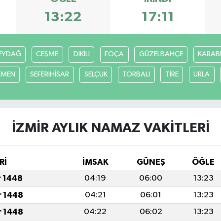
13:22
17:11
EYDAĞ
CEŞME
DİKİLİ
FOÇA
GÜZELBAHÇE
KARAB
EMEN
SEFERIHİSAR
SELÇUK
TORBALI
TİRE
URLA
İZMİR AYLIK NAMAZ VAKITLERI
Rİ
İMSAK
GÜNEŞ
ÖĞLE
r 1448
04:19
06:00
13:23
r 1448
04:21
06:01
13:23
r 1448
04:22
06:02
13:23