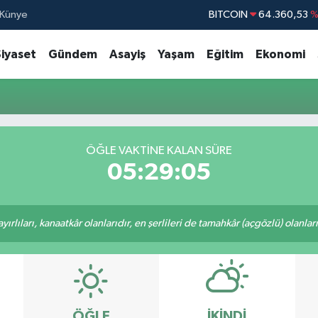
Künye
BITCOIN
64.360,53
%
DOLAR
47,7143
Siyaset
Gündem
Asayiş
Yaşam
Eğitim
Ekonomi
EURO
55,0317
%
STERLİN
64,2463
GRAM ALTIN
6574.81
BİST100
13.79
ÖĞLE VAKTINE KALAN SÜRE
05:29:05
rlıları, kanaatkâr olanlarıdır, en şerlileri de tamahkâr (açgözlü) olanlarıd
ÖĞLE
İKINDI