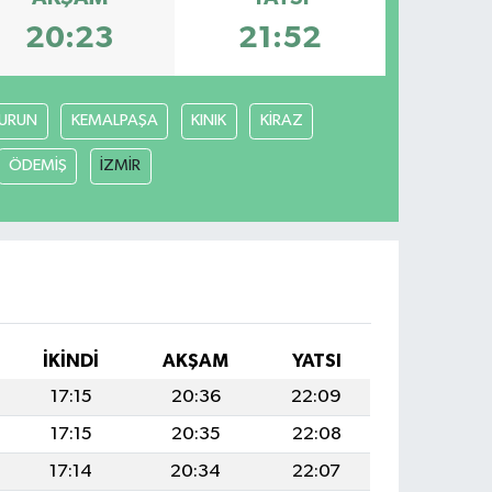
20:23
21:52
URUN
KEMALPAŞA
KINIK
KİRAZ
ÖDEMİŞ
İZMİR
İKINDI
AKŞAM
YATSI
17:15
20:36
22:09
17:15
20:35
22:08
17:14
20:34
22:07