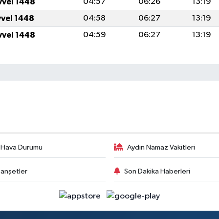
vvel 1448
04:57
06:26
13:19
vvel 1448
04:58
06:27
13:19
vvel 1448
04:59
06:27
13:19
 Hava Durumu
Aydin Namaz Vakitleri
anşetler
Son Dakika Haberleri