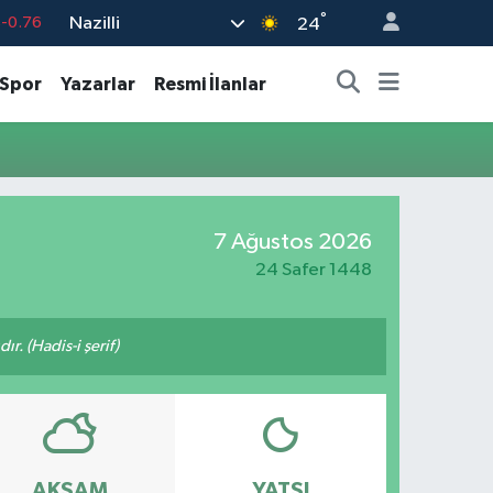
°
Nazilli
-0.76
24
%0.16
Spor
Yazarlar
Resmi İlanlar
-0.02
%0.07
%1.44
9
%70
7 Ağustos 2026
24 Safer 1448
ır. (Hadis-i şerif)
AKŞAM
YATSI