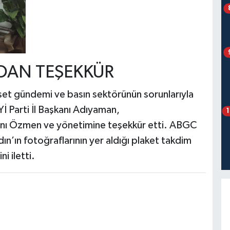
’DAN TEŞEKKÜR
et gündemi ve basın sektörünün sorunlarıyla
. İYİ Parti İl Başkanı Adıyaman,
anı Özmen ve yönetimine teşekkür etti. ABGC
’ın fotoğraflarının yer aldığı plaket takdim
i iletti.