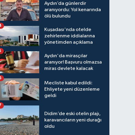
Aydın’da günlerdir
aranıyordu: Yol kenarında
ölü bulundu
4
Kuşadası'nda otelde
zehirlenme iddialarına
yönetimden açıklama
5
Aydın'da mirasçılar
aranıyor! Başvuru olmazsa
miras devlete kalacak
6
Mecliste kabul edildi:
Ehliyete yeni düzenleme
geldi
7
Didim’de eski otelin plajı,
karavancıların yeni durağı
oldu