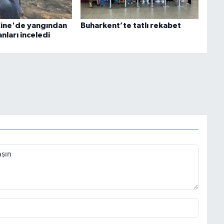
Çine'de yangından
Buharkent’te tatlı rekabet
anları inceledi