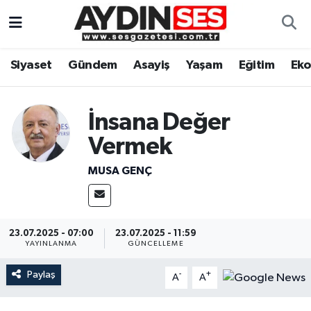
Asayiş
Aydın Nöbetçi Eczaneler
Siyaset
Gündem
Asayiş
Yaşam
Eğitim
Ek
Gündem
Aydın Hava Durumu
İnsana Değer
Siyaset
Aydin Namaz Vakitleri
Vermek
Ekonomi
Aydın Trafik Yoğunluk Haritası
MUSA GENÇ
Yaşam
Süper Lig Puan Durumu ve Fikstür
Eğitim
Tüm Manşetler
23.07.2025 - 07:00
23.07.2025 - 11:59
YAYINLANMA
GÜNCELLEME
Kültür Sanat
Son Dakika Haberleri
Paylaş
-
+
A
A
Spor
Haber Arşivi