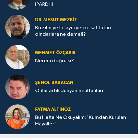
IPARD III
DR. MESUT MEZKIT
Bu zihniyetle aynı yerde saf tutan
dindarlara ne demeli?
MEHMET ÖZÇAKIR
Nerem doğru ki?
ŞENOL BABACAN
Onlar artık dünyanın sultanları
FATMA ALTINÖZ
Bu Hafta Ne Okuyalım: 'Kumdan Kurulan
Hayaller'