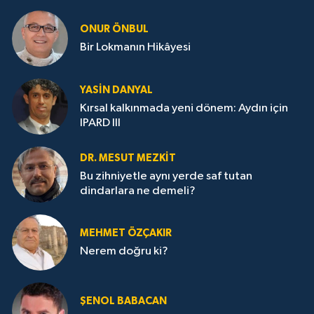
ONUR ÖNBUL
Bir Lokmanın Hikâyesi
YASIN DANYAL
Kırsal kalkınmada yeni dönem: Aydın için
IPARD III
DR. MESUT MEZKIT
Bu zihniyetle aynı yerde saf tutan
dindarlara ne demeli?
MEHMET ÖZÇAKIR
Nerem doğru ki?
ŞENOL BABACAN