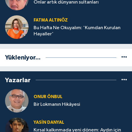
Onlar artık dünyanın sultanları
FATMA ALTINÖZ
Bu Hafta Ne Okuyalım: 'Kumdan Kurulan
Hayaller'
Yükleniyor...
Yazarlar
ONUR ÖNBUL
Bir Lokmanın Hikâyesi
YASIN DANYAL
Kırsal kalkınmada yeni dönem: Aydın için