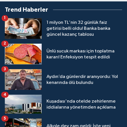
Trend Haberler
1
1 milyon TL'nin 32 günlük faiz
getirisi belli oldu! Banka banka
güncel kazanç tablosu
2
Ünlü sucuk markası için toplatma
kararı! Enfeksiyon tespit edildi
3
Aydın’da günlerdir aranıyordu: Yol
kenarında ölü bulundu
4
Kuşadası'nda otelde zehirlenme
iddialarına yönetimden açıklama
5
Alkole dev zam geldi: İşte yeni