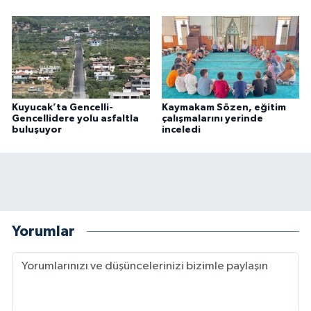
Kuyucak’ta Gencelli-
Kaymakam Sözen, eğitim
Gencellidere yolu asfaltla
çalışmalarını yerinde
buluşuyor
inceledi
Yorumlar