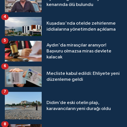
kenarında ölü bulundu
4
Kuşadası'nda otelde zehirlenme
iddialarına yönetimden açıklama
5
Aydın'da mirasçılar aranıyor!
Başvuru olmazsa miras devlete
kalacak
6
Mecliste kabul edildi: Ehliyete yeni
düzenleme geldi
7
Didim’de eski otelin plajı,
karavancıların yeni durağı oldu
8