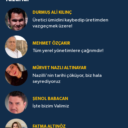
DURMUŞ ALI KILINÇ
Üretici ümidini kaybedip üretimden
vazgeçmek üzere!
MEHMET ÖZÇAKIR
Tüm yerel yönetimlere çağrımdır!
MÜRVET NAZLI ALTINAYAR
Nazilli'nin tarihi çöküyor, biz hala
seyrediyoruz
ŞENOL BABACAN
İşte bizim Valimiz
FATMA ALTINÖZ