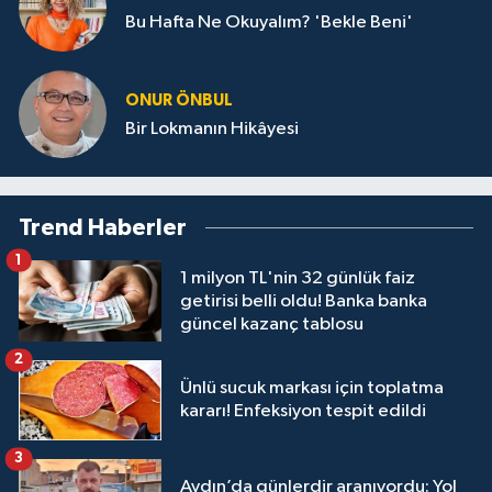
Bu Hafta Ne Okuyalım? 'Bekle Beni'
ONUR ÖNBUL
Bir Lokmanın Hikâyesi
Trend Haberler
1
1 milyon TL'nin 32 günlük faiz
getirisi belli oldu! Banka banka
güncel kazanç tablosu
2
Ünlü sucuk markası için toplatma
kararı! Enfeksiyon tespit edildi
3
Aydın’da günlerdir aranıyordu: Yol