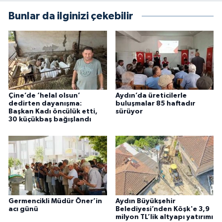
Bunlar da ilginizi çekebilir
Çine’de ‘helal olsun’
Aydın’da üreticilerle
dedirten dayanışma:
buluşmalar 85 haftadır
Başkan Kadı öncülük etti,
sürüyor
30 küçükbaş bağışlandı
Germencikli Müdür Öner’in
Aydın Büyükşehir
acı günü
Belediyesi’nden Köşk'e 3,9
milyon TL’lik altyapı yatırımı