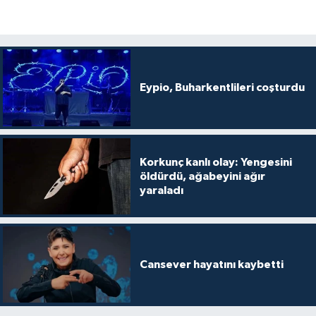
Eypio, Buharkentlileri coşturdu
Korkunç kanlı olay: Yengesini
öldürdü, ağabeyini ağır
yaraladı
Cansever hayatını kaybetti