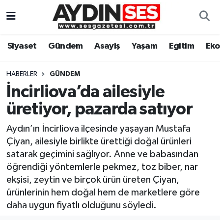
Asayiş
Aydın Nöbetçi Eczaneler
Siyaset
Gündem
Asayiş
Yaşam
Eğitim
Ek
Gündem
Aydın Hava Durumu
HABERLER
GÜNDEM
Siyaset
Aydin Namaz Vakitleri
İncirliova’da ailesiyle
üretiyor, pazarda satıyor
Ekonomi
Aydın Trafik Yoğunluk Haritası
Aydın’ın İncirliova ilçesinde yaşayan Mustafa
Yaşam
Süper Lig Puan Durumu ve Fikstür
Çiyan, ailesiyle birlikte ürettiği doğal ürünleri
satarak geçimini sağlıyor. Anne ve babasından
Eğitim
Tüm Manşetler
öğrendiği yöntemlerle pekmez, toz biber, nar
ekşisi, zeytin ve birçok ürün üreten Çiyan,
Kültür Sanat
Son Dakika Haberleri
ürünlerinin hem doğal hem de marketlere göre
daha uygun fiyatlı olduğunu söyledi.
Spor
Haber Arşivi