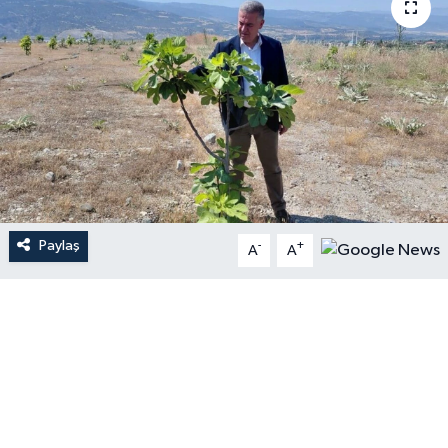
Paylaş
-
+
A
A