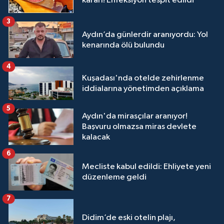
kararı! Enfeksiyon tespit edildi
3
Aydın’da günlerdir aranıyordu: Yol
kenarında ölü bulundu
4
Kuşadası'nda otelde zehirlenme
iddialarına yönetimden açıklama
5
Aydın'da mirasçılar aranıyor!
Başvuru olmazsa miras devlete
kalacak
6
Mecliste kabul edildi: Ehliyete yeni
düzenleme geldi
7
Didim’de eski otelin plajı,