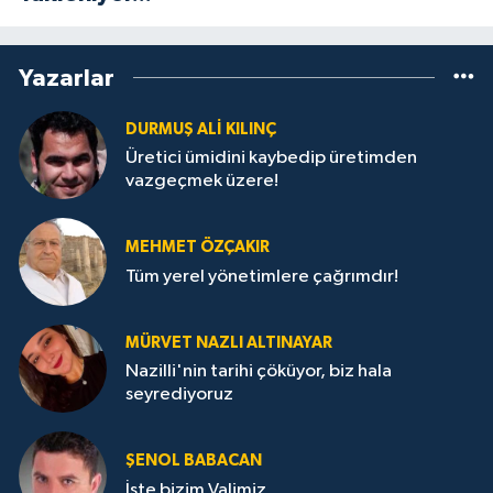
Yazarlar
DURMUŞ ALI KILINÇ
Üretici ümidini kaybedip üretimden
vazgeçmek üzere!
MEHMET ÖZÇAKIR
Tüm yerel yönetimlere çağrımdır!
MÜRVET NAZLI ALTINAYAR
Nazilli'nin tarihi çöküyor, biz hala
seyrediyoruz
ŞENOL BABACAN
İşte bizim Valimiz