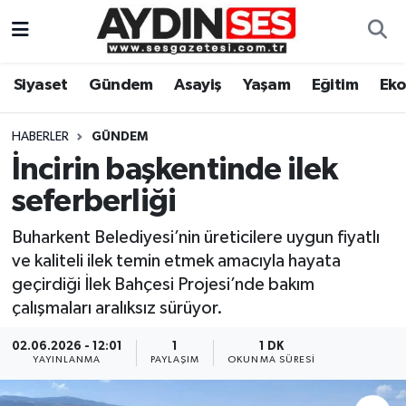
Asayiş
Aydın Nöbetçi Eczaneler
Siyaset
Gündem
Asayiş
Yaşam
Eğitim
Ek
Gündem
Aydın Hava Durumu
HABERLER
GÜNDEM
Siyaset
Aydin Namaz Vakitleri
İncirin başkentinde ilek
seferberliği
Ekonomi
Aydın Trafik Yoğunluk Haritası
Buharkent Belediyesi’nin üreticilere uygun fiyatlı
Yaşam
Süper Lig Puan Durumu ve Fikstür
ve kaliteli ilek temin etmek amacıyla hayata
geçirdiği İlek Bahçesi Projesi’nde bakım
Eğitim
Tüm Manşetler
çalışmaları aralıksız sürüyor.
Kültür Sanat
Son Dakika Haberleri
02.06.2026 - 12:01
1
1 DK
YAYINLANMA
PAYLAŞIM
OKUNMA SÜRESI
Spor
Haber Arşivi