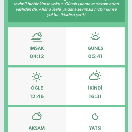
sevimli hiçbir kimse yoktur. Günah işlemeye devam eden
yaşlıdan da, Allâhü Teâlâ'ya daha sevimsiz hiçbir kimse
yoktur. (Hadis-i şerif)
İMSAK
GÜNEŞ
04:12
05:41
ÖĞLE
İKINDI
12:46
16:31
AKŞAM
YATSI