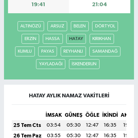
19:41
21:04
ALTINÖZÜ
ARSUZ
BELEN
DÖRTYOL
ERZİN
HASSA
HATAY
KIRIKHAN
KUMLU
PAYAS
REYHANLI
SAMANDAĞ
YAYLADAĞI
İSKENDERUN
HATAY AYLIK NAMAZ VAKITLERI
İMSAK
GÜNEŞ
ÖĞLE
İKINDI
AKŞA
25 Tem Cts
03:54
05:30
12:47
16:35
19:54
26 Tem Paz
03:55
05:30
12:47
16:35
19:54