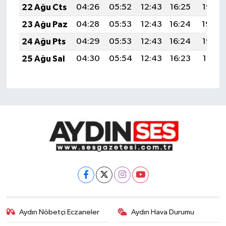
22 Ağu Cts
04:26
05:52
12:43
16:25
19:25
23 Ağu Paz
04:28
05:53
12:43
16:24
19:24
24 Ağu Pts
04:29
05:53
12:43
16:24
19:22
25 Ağu Sal
04:30
05:54
12:43
16:23
19:21
Aydın Nöbetçi Eczaneler
Aydın Hava Durumu