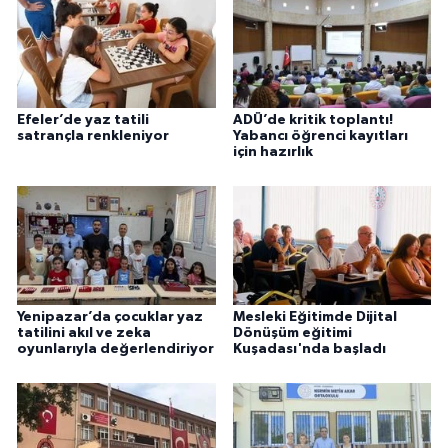
Efeler’de yaz tatili
ADÜ’de kritik toplantı!
satrançla renkleniyor
Yabancı öğrenci kayıtları
için hazırlık
Yenipazar’da çocuklar yaz
Mesleki Eğitimde Dijital
tatilini akıl ve zeka
Dönüşüm eğitimi
oyunlarıyla değerlendiriyor
Kuşadası'nda başladı