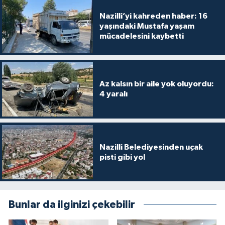
Nazilli’yi kahreden haber: 16
yaşındaki Mustafa yaşam
mücadelesini kaybetti
Az kalsın bir aile yok oluyordu:
4 yaralı
Nazilli Belediyesinden uçak
pisti gibi yol
Bunlar da ilginizi çekebilir