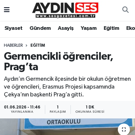
Asayiş
Aydın Nöbetçi Eczaneler
Siyaset
Gündem
Asayiş
Yaşam
Eğitim
Ek
Gündem
Aydın Hava Durumu
HABERLER
EĞITIM
Siyaset
Aydin Namaz Vakitleri
Germencikli öğrenciler,
Prag’ta
Ekonomi
Aydın Trafik Yoğunluk Haritası
Aydın’ın Germencik ilçesinde bir okulun öğretmen
Yaşam
Süper Lig Puan Durumu ve Fikstür
ve öğrencileri, Erasmus Projesi kapsamında
Çekya’nın başkenti Prag’a gitti.
Eğitim
Tüm Manşetler
01.06.2026 - 11:46
1
1 DK
YAYINLANMA
PAYLAŞIM
OKUNMA SÜRESI
Kültür Sanat
Son Dakika Haberleri
Spor
Haber Arşivi