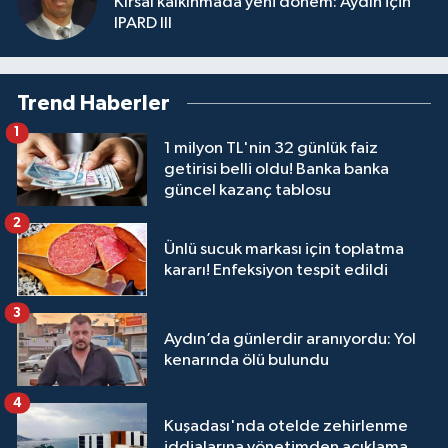
Kırsal kalkınmada yeni dönem: Aydın için
IPARD III
Trend Haberler
1
1 milyon TL'nin 32 günlük faiz
getirisi belli oldu! Banka banka
güncel kazanç tablosu
2
Ünlü sucuk markası için toplatma
kararı! Enfeksiyon tespit edildi
3
Aydın’da günlerdir aranıyordu: Yol
kenarında ölü bulundu
4
Kuşadası'nda otelde zehirlenme
iddialarına yönetimden açıklama