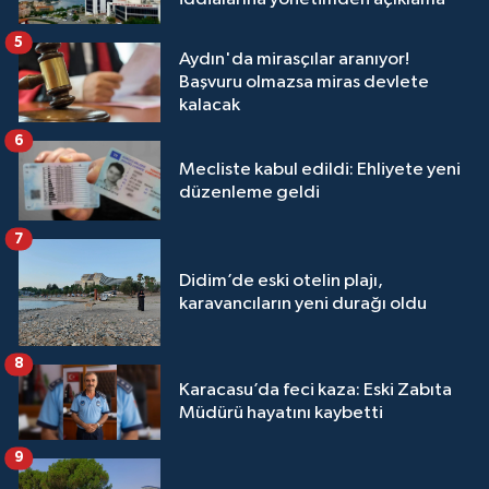
5
Aydın'da mirasçılar aranıyor!
Başvuru olmazsa miras devlete
kalacak
6
Mecliste kabul edildi: Ehliyete yeni
düzenleme geldi
7
Didim’de eski otelin plajı,
karavancıların yeni durağı oldu
8
Karacasu’da feci kaza: Eski Zabıta
Müdürü hayatını kaybetti
9