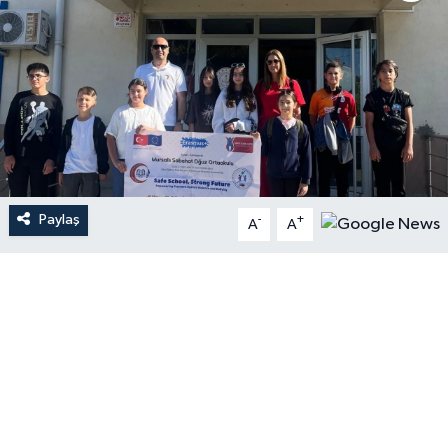
Paylaş
-
+
A
A