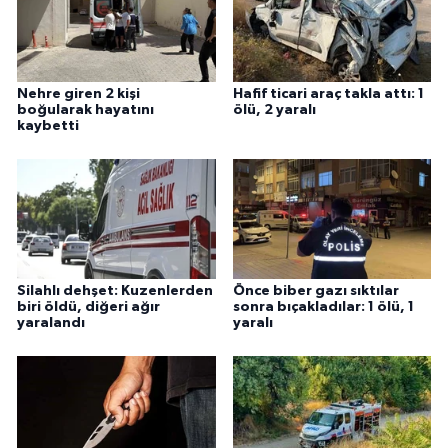
Nehre giren 2 kişi
Hafif ticari araç takla attı: 1
boğularak hayatını
ölü, 2 yaralı
kaybetti
Silahlı dehşet: Kuzenlerden
Önce biber gazı sıktılar
biri öldü, diğeri ağır
sonra bıçakladılar: 1 ölü, 1
yaralandı
yaralı