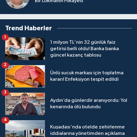
Bir Lokmanın Hikâyesi
Trend Haberler
1
1 milyon TL'nin 32 günlük faiz
getirisi belli oldu! Banka banka
güncel kazanç tablosu
2
Ünlü sucuk markası için toplatma
kararı! Enfeksiyon tespit edildi
3
Aydın’da günlerdir aranıyordu: Yol
kenarında ölü bulundu
4
Kuşadası'nda otelde zehirlenme
iddialarına yönetimden açıklama