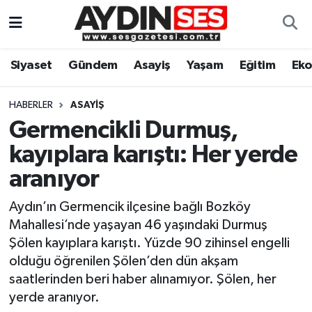
Asayiş
Aydın Nöbetçi Eczaneler
Siyaset
Gündem
Asayiş
Yaşam
Eğitim
Ek
Gündem
Aydın Hava Durumu
HABERLER
ASAYIŞ
Siyaset
Aydin Namaz Vakitleri
Germencikli Durmuş,
kayıplara karıştı: Her yerde
Ekonomi
Aydın Trafik Yoğunluk Haritası
aranıyor
Yaşam
Süper Lig Puan Durumu ve Fikstür
Aydın’ın Germencik ilçesine bağlı Bozköy
Mahallesi’nde yaşayan 46 yaşındaki Durmuş
Eğitim
Tüm Manşetler
Şölen kayıplara karıştı. Yüzde 90 zihinsel engelli
olduğu öğrenilen Şölen’den dün akşam
Kültür Sanat
Son Dakika Haberleri
saatlerinden beri haber alınamıyor. Şölen, her
yerde aranıyor.
Spor
Haber Arşivi