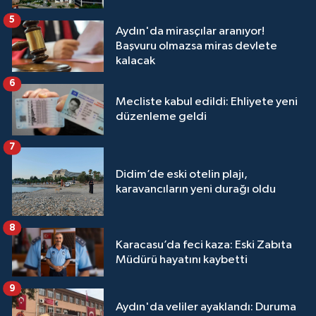
5
Aydın'da mirasçılar aranıyor!
Başvuru olmazsa miras devlete
kalacak
6
Mecliste kabul edildi: Ehliyete yeni
düzenleme geldi
7
Didim’de eski otelin plajı,
karavancıların yeni durağı oldu
8
Karacasu’da feci kaza: Eski Zabıta
Müdürü hayatını kaybetti
9
Aydın'da veliler ayaklandı: Duruma