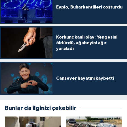
Eypio, Buharkentlileri coşturdu
Korkunç kanlı olay: Yengesini
öldürdü, ağabeyini ağır
yaraladı
Cansever hayatını kaybetti
Bunlar da ilginizi çekebilir