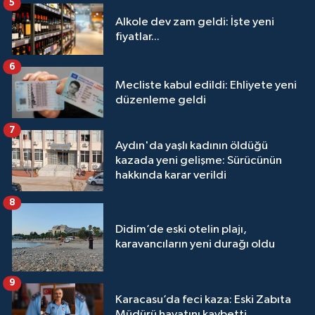
5
Alkole dev zam geldi: İşte yeni
fiyatlar...
6
Mecliste kabul edildi: Ehliyete yeni
düzenleme geldi
7
Aydın'da yaşlı kadının öldüğü
kazada yeni gelişme: Sürücünün
hakkında karar verildi
8
Didim’de eski otelin plajı,
karavancıların yeni durağı oldu
9
Karacasu’da feci kaza: Eski Zabıta
Müdürü hayatını kaybetti