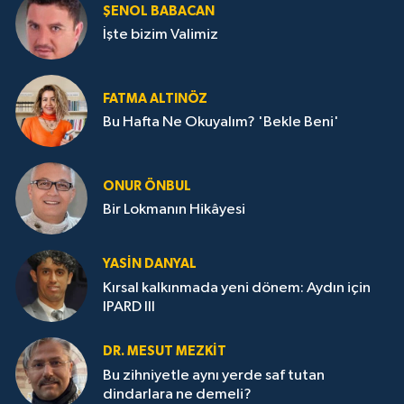
ŞENOL BABACAN
İşte bizim Valimiz
FATMA ALTINÖZ
Bu Hafta Ne Okuyalım? 'Bekle Beni'
ONUR ÖNBUL
Bir Lokmanın Hikâyesi
YASIN DANYAL
Kırsal kalkınmada yeni dönem: Aydın için
IPARD III
DR. MESUT MEZKIT
Bu zihniyetle aynı yerde saf tutan
dindarlara ne demeli?