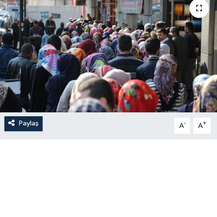
Paylaş
-
+
A
A