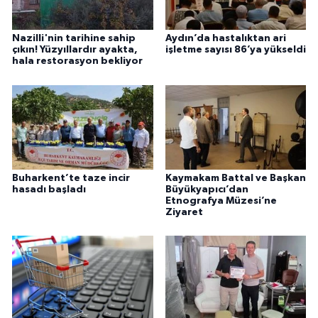
Nazilli'nin tarihine sahip
Aydın’da hastalıktan ari
çıkın! Yüzyıllardır ayakta,
işletme sayısı 86’ya yükseldi
hala restorasyon bekliyor
Buharkent’te taze incir
Kaymakam Battal ve Başkan
hasadı başladı
Büyükyapıcı’dan
Etnografya Müzesi’ne
Ziyaret