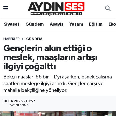
Asayiş
Aydın Nöbetçi Eczaneler
Siyaset
Gündem
Asayiş
Yaşam
Eğitim
Ek
Gündem
Aydın Hava Durumu
HABERLER
GÜNDEM
Siyaset
Aydin Namaz Vakitleri
Gençlerin akın ettiği o
meslek, maaşların artışı
Ekonomi
Aydın Trafik Yoğunluk Haritası
ilgiyi çoğalttı
Yaşam
Süper Lig Puan Durumu ve Fikstür
Bekçi maaşları 66 bin TL’yi aşarken, esnek çalışma
saatleri mesleğe ilgiyi artırdı. Gençler çarşı ve
Eğitim
Tüm Manşetler
mahalle bekçiliğine yöneliyor.
Kültür Sanat
Son Dakika Haberleri
10.04.2026 - 10:57
YAYINLANMA
Spor
Haber Arşivi