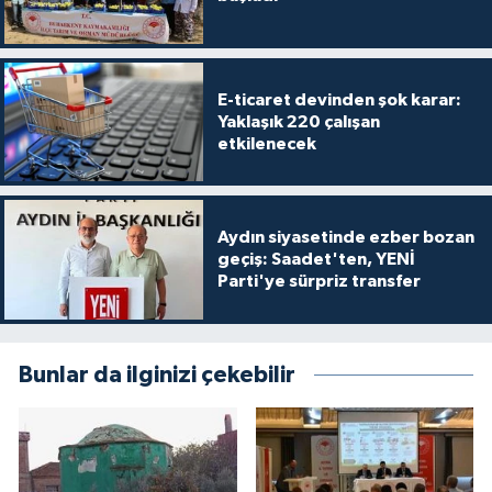
E-ticaret devinden şok karar:
Yaklaşık 220 çalışan
etkilenecek
Aydın siyasetinde ezber bozan
geçiş: Saadet'ten, YENİ
Parti'ye sürpriz transfer
Bunlar da ilginizi çekebilir