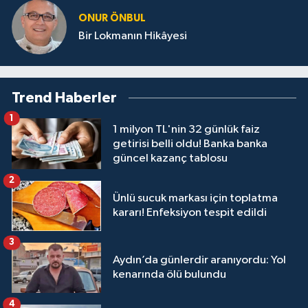
ONUR ÖNBUL
Bir Lokmanın Hikâyesi
Trend Haberler
1
1 milyon TL'nin 32 günlük faiz
getirisi belli oldu! Banka banka
güncel kazanç tablosu
2
Ünlü sucuk markası için toplatma
kararı! Enfeksiyon tespit edildi
3
Aydın’da günlerdir aranıyordu: Yol
kenarında ölü bulundu
4