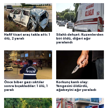
Hafif ticari araç takla attı: 1
Silahlı dehşet: Kuzenlerden
ölü, 2 yaralı
biri öldü, diğeri ağır
yaralandı
Önce biber gazı sıktılar
Korkunç kanlı olay:
sonra bıçakladılar: 1 ölü, 1
Yengesini öldürdü,
yaralı
ağabeyini ağır yaraladı