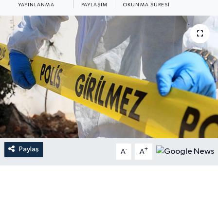
YAYINLANMA
PAYLAŞIM
OKUNMA SÜRESI
Paylaş
-
+
A
A