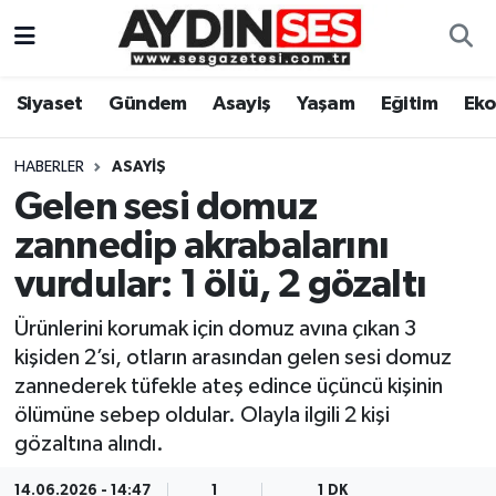
Asayiş
Aydın Nöbetçi Eczaneler
Siyaset
Gündem
Asayiş
Yaşam
Eğitim
Ek
Gündem
Aydın Hava Durumu
HABERLER
ASAYIŞ
Siyaset
Aydin Namaz Vakitleri
Gelen sesi domuz
zannedip akrabalarını
Ekonomi
Aydın Trafik Yoğunluk Haritası
vurdular: 1 ölü, 2 gözaltı
Yaşam
Süper Lig Puan Durumu ve Fikstür
Ürünlerini korumak için domuz avına çıkan 3
kişiden 2’si, otların arasından gelen sesi domuz
Eğitim
Tüm Manşetler
zannederek tüfekle ateş edince üçüncü kişinin
ölümüne sebep oldular. Olayla ilgili 2 kişi
Kültür Sanat
Son Dakika Haberleri
gözaltına alındı.
Spor
Haber Arşivi
14.06.2026 - 14:47
1
1 DK