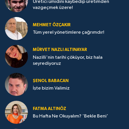
Üretici ümidini kaybedip üretimden
vazgeçmek üzere!
MEHMET ÖZÇAKIR
Tüm yerel yönetimlere çağrımdır!
MÜRVET NAZLI ALTINAYAR
Nazilli'nin tarihi çöküyor, biz hala
seyrediyoruz
ŞENOL BABACAN
İşte bizim Valimiz
FATMA ALTINÖZ
Bu Hafta Ne Okuyalım? 'Bekle Beni'