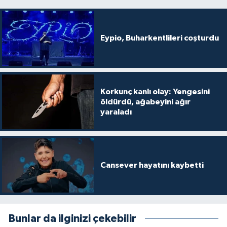
Eypio, Buharkentlileri coşturdu
Korkunç kanlı olay: Yengesini
öldürdü, ağabeyini ağır
yaraladı
Cansever hayatını kaybetti
Bunlar da ilginizi çekebilir