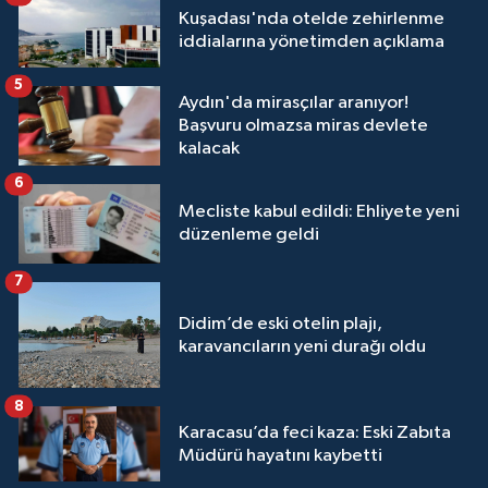
Kuşadası'nda otelde zehirlenme
iddialarına yönetimden açıklama
5
Aydın'da mirasçılar aranıyor!
Başvuru olmazsa miras devlete
kalacak
6
Mecliste kabul edildi: Ehliyete yeni
düzenleme geldi
7
Didim’de eski otelin plajı,
karavancıların yeni durağı oldu
8
Karacasu’da feci kaza: Eski Zabıta
Müdürü hayatını kaybetti