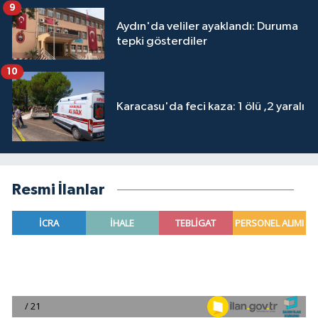
9
Aydın'da veliler ayaklandı: Duruma
tepki gösterdiler
10
Karacasu'da feci kaza: 1 ölü ,2 yaralı
Resmi İlanlar