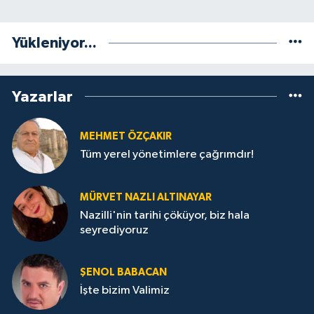
Yükleniyor...
Yazarlar
MEHMET ÖZÇAKIR
Tüm yerel yönetimlere çağrımdır!
MÜRVET NAZLI ALTINAYAR
Nazilli'nin tarihi çöküyor, biz hala
seyrediyoruz
ŞENOL BABACAN
İşte bizim Valimiz