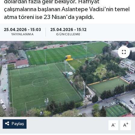
dolardan fazla gelir bekliyor. Hafriyat
çalışmalarına başlanan Aslantepe Vadisi'nin temel
atma töreni ise 23 Nisan'da yapıldı.
25.04.2026 - 15:03
25.04.2026 - 15:12
YAYINLANMA
GÜNCELLEME
Paylaş
-
+
A
A