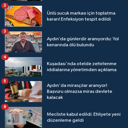
2
Ünlü sucuk markası için toplatma
kararı! Enfeksiyon tespit edildi
3
Aydın’da günlerdir aranıyordu: Yol
kenarında ölü bulundu
4
Kuşadası'nda otelde zehirlenme
iddialarına yönetimden açıklama
5
Aydın'da mirasçılar aranıyor!
Başvuru olmazsa miras devlete
kalacak
6
Mecliste kabul edildi: Ehliyete yeni
düzenleme geldi