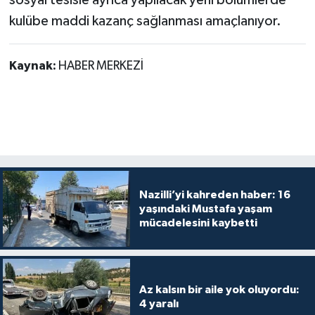
kulübe maddi kazanç sağlanması amaçlanıyor.
Kaynak:
HABER MERKEZİ
Nazilli’yi kahreden haber: 16
yaşındaki Mustafa yaşam
mücadelesini kaybetti
Az kalsın bir aile yok oluyordu:
4 yaralı