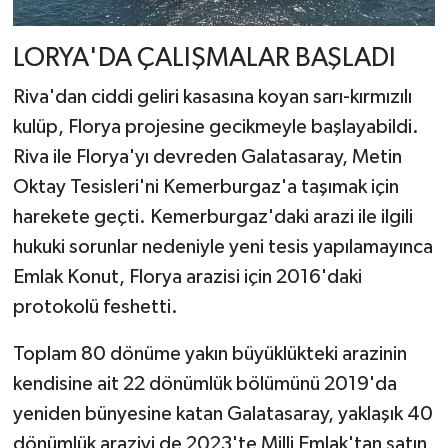
LORYA'DA ÇALIŞMALAR BAŞLADI
Riva'dan ciddi geliri kasasına koyan sarı-kırmızılı
kulüp, Florya projesine gecikmeyle başlayabildi.
Riva ile Florya'yı devreden Galatasaray, Metin
Oktay Tesisleri'ni Kemerburgaz'a taşımak için
harekete geçti. Kemerburgaz'daki arazi ile ilgili
hukuki sorunlar nedeniyle yeni tesis yapılamayınca
Emlak Konut, Florya arazisi için 2016'daki
protokolü feshetti.
Toplam 80 dönüme yakın büyüklükteki arazinin
kendisine ait 22 dönümlük bölümünü 2019'da
yeniden bünyesine katan Galatasaray, yaklaşık 40
dönümlük araziyi de 2023'te Milli Emlak'tan satın