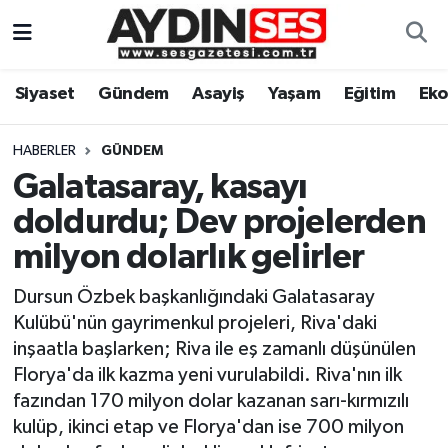
Asayiş
Aydın Nöbetçi Eczaneler
Siyaset
Gündem
Asayiş
Yaşam
Eğitim
Ek
Gündem
Aydın Hava Durumu
HABERLER
GÜNDEM
Siyaset
Aydin Namaz Vakitleri
Galatasaray, kasayı
doldurdu; Dev projelerden
Ekonomi
Aydın Trafik Yoğunluk Haritası
milyon dolarlık gelirler
Yaşam
Süper Lig Puan Durumu ve Fikstür
Dursun Özbek başkanlığındaki Galatasaray
Kulübü'nün gayrimenkul projeleri, Riva'daki
Eğitim
Tüm Manşetler
inşaatla başlarken; Riva ile eş zamanlı düşünülen
Florya'da ilk kazma yeni vurulabildi. Riva'nın ilk
Kültür Sanat
Son Dakika Haberleri
fazından 170 milyon dolar kazanan sarı-kırmızılı
kulüp, ikinci etap ve Florya'dan ise 700 milyon
Spor
Haber Arşivi