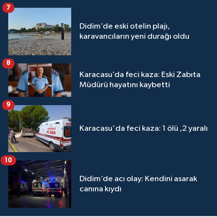
7
Didim’de eski otelin plajı,
karavancıların yeni durağı oldu
8
Karacasu’da feci kaza: Eski Zabıta
Müdürü hayatını kaybetti
9
Karacasu'da feci kaza: 1 ölü ,2 yaralı
10
Didim’de acı olay: Kendini asarak
canına kıydı