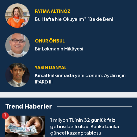
FATMA ALTINÖZ
Bu Hafta Ne Okuyalım? 'Bekle Beni'
ONUR ÖNBUL
Bir Lokmanın Hikâyesi
YASIN DANYAL
Kırsal kalkınmada yeni dönem: Aydın için
IPARD III
Trend Haberler
1
1 milyon TL'nin 32 günlük faiz
getirisi belli oldu! Banka banka
güncel kazanç tablosu