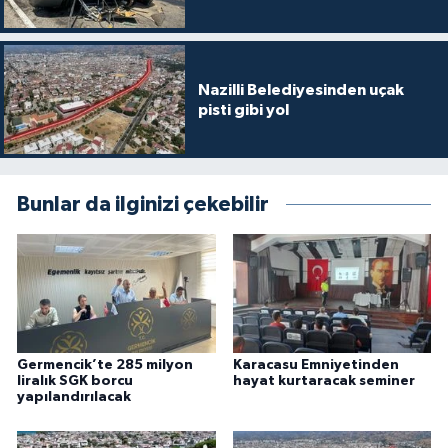
Nazilli Belediyesinden uçak
pisti gibi yol
Bunlar da ilginizi çekebilir
Germencik’te 285 milyon
Karacasu Emniyetinden
liralık SGK borcu
hayat kurtaracak seminer
yapılandırılacak