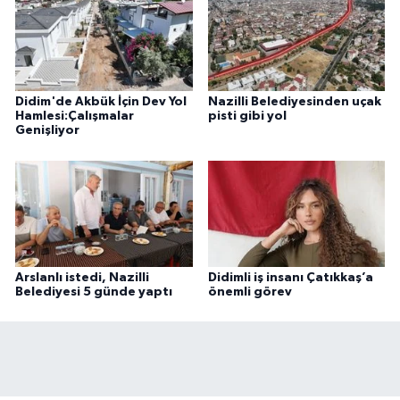
Didim'de Akbük İçin Dev Yol
Nazilli Belediyesinden uçak
Hamlesi:Çalışmalar
pisti gibi yol
Genişliyor
Arslanlı istedi, Nazilli
Didimli iş insanı Çatıkkaş’a
Belediyesi 5 günde yaptı
önemli görev