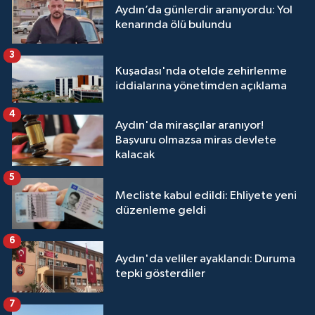
Aydın’da günlerdir aranıyordu: Yol
kenarında ölü bulundu
3
Kuşadası'nda otelde zehirlenme
iddialarına yönetimden açıklama
4
Aydın'da mirasçılar aranıyor!
Başvuru olmazsa miras devlete
kalacak
5
Mecliste kabul edildi: Ehliyete yeni
düzenleme geldi
6
Aydın'da veliler ayaklandı: Duruma
tepki gösterdiler
7