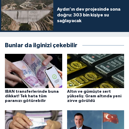
Aydın’ın dev projesinde sona
doğru: 303 bin kişiye su
sağlayacak
Bunlar da ilginizi çekebilir
IBAN transferlerinde buna
Altın ve gümüşte sert
dikkat! Tek hata tüm
yükseliş: Gram altında yeni
paranızı götürebilir
zirve görüldü