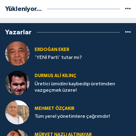
Yükleniyor...
Yazarlar
ERDOĞAN EKER
'YENİ Parti' tutar mı?
DURMUŞ ALI KILINÇ
Üretici ümidini kaybedip üretimden
vazgeçmek üzere!
MEHMET ÖZÇAKIR
Tüm yerel yönetimlere çağrımdır!
MÜRVET NAZLI ALTINAYAR