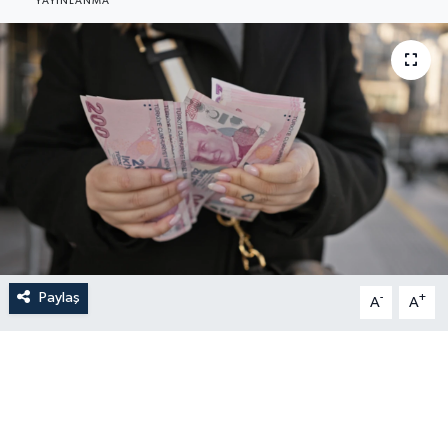
YAYINLANMA
Paylaş
-
+
A
A