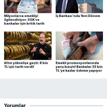
Milyonlarca emekliyi
İş Bankası'nda Yeni Dönem
ilgilendiriyor: SGK ve
bankalar için kritik tarih
Altın yükselişe geçti: 8 bin
Emekli promosyonlarında
TL için tarih verdi!
yarış kızıştı! Bankalar 35 bin
TL'ye kadar ödeme yapıyor
Yorumlar