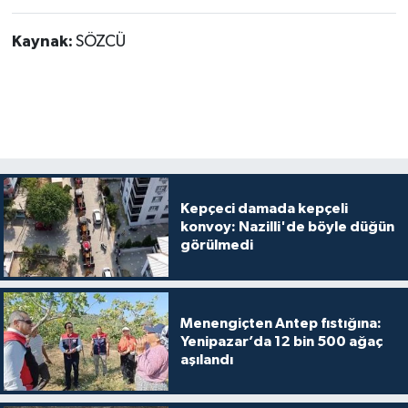
Kaynak:
SÖZCÜ
Kepçeci damada kepçeli
konvoy: Nazilli'de böyle düğün
görülmedi
Menengiçten Antep fıstığına:
Yenipazar’da 12 bin 500 ağaç
aşılandı