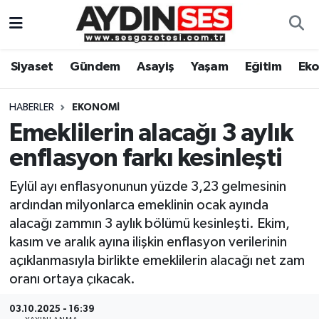
Asayiş
Aydın Nöbetçi Eczaneler
Siyaset
Gündem
Asayiş
Yaşam
Eğitim
Ek
Gündem
Aydın Hava Durumu
HABERLER
EKONOMI
Siyaset
Aydin Namaz Vakitleri
Emeklilerin alacağı 3 aylık
enflasyon farkı kesinleşti
Ekonomi
Aydın Trafik Yoğunluk Haritası
Eylül ayı enflasyonunun yüzde 3,23 gelmesinin
Yaşam
Süper Lig Puan Durumu ve Fikstür
ardından milyonlarca emeklinin ocak ayında
alacağı zammın 3 aylık bölümü kesinleşti. Ekim,
Eğitim
Tüm Manşetler
kasım ve aralık ayına ilişkin enflasyon verilerinin
açıklanmasıyla birlikte emeklilerin alacağı net zam
Kültür Sanat
Son Dakika Haberleri
oranı ortaya çıkacak.
Spor
Haber Arşivi
03.10.2025 - 16:39