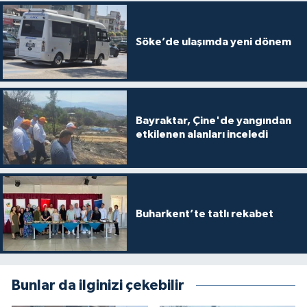
Söke’de ulaşımda yeni dönem
Bayraktar, Çine'de yangından
etkilenen alanları inceledi
Buharkent’te tatlı rekabet
Bunlar da ilginizi çekebilir