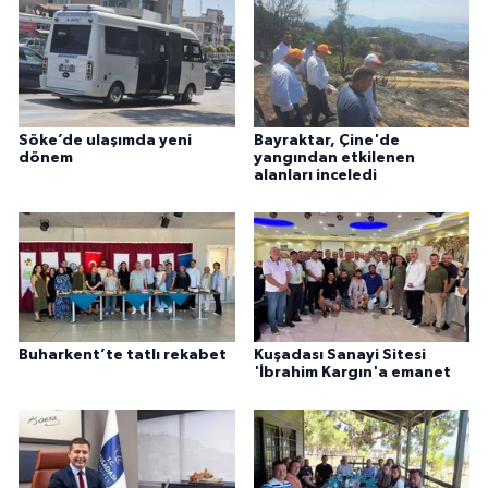
Söke’de ulaşımda yeni
Bayraktar, Çine'de
dönem
yangından etkilenen
alanları inceledi
Buharkent’te tatlı rekabet
Kuşadası Sanayi Sitesi
'İbrahim Kargın'a emanet