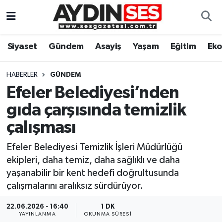
Asayiş
Aydın Nöbetçi Eczaneler
Siyaset
Gündem
Asayiş
Yaşam
Eğitim
Ek
Gündem
Aydın Hava Durumu
HABERLER
GÜNDEM
Siyaset
Aydin Namaz Vakitleri
Efeler Belediyesi’nden
gıda çarşısında temizlik
Ekonomi
Aydın Trafik Yoğunluk Haritası
çalışması
Yaşam
Süper Lig Puan Durumu ve Fikstür
Efeler Belediyesi Temizlik İşleri Müdürlüğü
ekipleri, daha temiz, daha sağlıklı ve daha
Eğitim
Tüm Manşetler
yaşanabilir bir kent hedefi doğrultusunda
çalışmalarını aralıksız sürdürüyor.
Kültür Sanat
Son Dakika Haberleri
22.06.2026 - 16:40
1 DK
Spor
Haber Arşivi
YAYINLANMA
OKUNMA SÜRESI