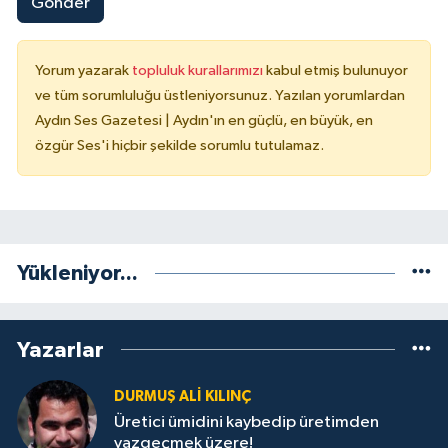
Gönder
Yorum yazarak
topluluk kurallarımızı
kabul etmiş bulunuyor
ve tüm sorumluluğu üstleniyorsunuz. Yazılan yorumlardan
Aydın Ses Gazetesi | Aydın'ın en güçlü, en büyük, en
özgür Ses'i hiçbir şekilde sorumlu tutulamaz.
Yükleniyor...
Yazarlar
DURMUŞ ALI KILINÇ
Üretici ümidini kaybedip üretimden
vazgeçmek üzere!