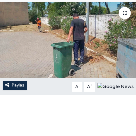
Paylaş
-
+
A
A