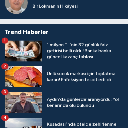
Bir Lokmanın Hikâyesi
Trend Haberler
1
1 milyon TL'nin 32 günlük faiz
getirisi belli oldu! Banka banka
güncel kazanç tablosu
2
Ünlü sucuk markası için toplatma
kararı! Enfeksiyon tespit edildi
3
Aydın’da günlerdir aranıyordu: Yol
kenarında ölü bulundu
4
Kuşadası'nda otelde zehirlenme