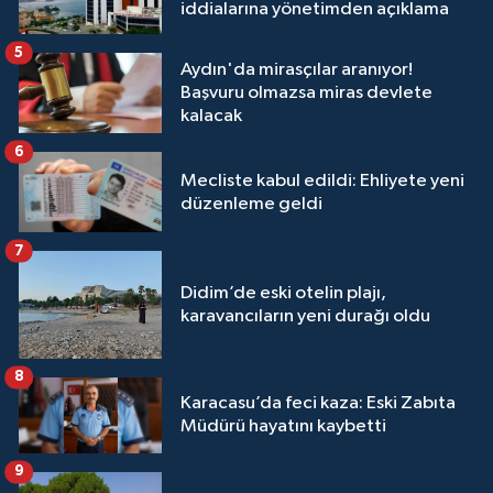
iddialarına yönetimden açıklama
5
Aydın'da mirasçılar aranıyor!
Başvuru olmazsa miras devlete
kalacak
6
Mecliste kabul edildi: Ehliyete yeni
düzenleme geldi
7
Didim’de eski otelin plajı,
karavancıların yeni durağı oldu
8
Karacasu’da feci kaza: Eski Zabıta
Müdürü hayatını kaybetti
9