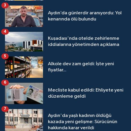
3
Aydın’da günlerdir aranıyordu: Yol
kenarında ölü bulundu
4
Kuşadası'nda otelde zehirlenme
iddialarına yönetimden açıklama
5
Alkole dev zam geldi: İşte yeni
fiyatlar...
6
Mecliste kabul edildi: Ehliyete yeni
düzenleme geldi
7
Aydın'da yaşlı kadının öldüğü
kazada yeni gelişme: Sürücünün
hakkında karar verildi