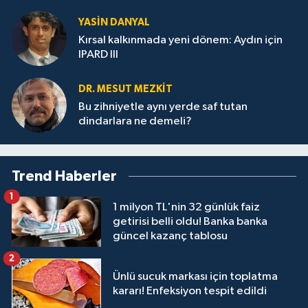
YASIN DANYAL
Kırsal kalkınmada yeni dönem: Aydın için
IPARD III
DR. MESUT MEZKIT
Bu zihniyetle aynı yerde saf tutan
dindarlara ne demeli?
Trend Haberler
1
1 milyon TL'nin 32 günlük faiz
getirisi belli oldu! Banka banka
güncel kazanç tablosu
2
Ünlü sucuk markası için toplatma
kararı! Enfeksiyon tespit edildi