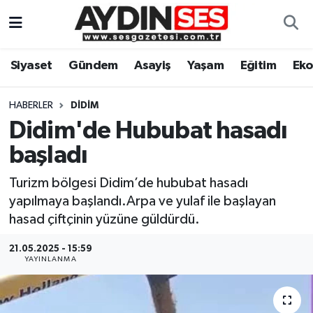
Asayiş
Aydın Nöbetçi Eczaneler
Siyaset
Gündem
Asayiş
Yaşam
Eğitim
Ek
Gündem
Aydın Hava Durumu
HABERLER
DIDIM
Siyaset
Aydin Namaz Vakitleri
Didim'de Hububat hasadı
başladı
Ekonomi
Aydın Trafik Yoğunluk Haritası
Turizm bölgesi Didim’de hububat hasadı
Yaşam
Süper Lig Puan Durumu ve Fikstür
yapılmaya başlandı.Arpa ve yulaf ile başlayan
hasad çiftçinin yüzüne güldürdü.
Eğitim
Tüm Manşetler
21.05.2025 - 15:59
YAYINLANMA
Kültür Sanat
Son Dakika Haberleri
Spor
Haber Arşivi