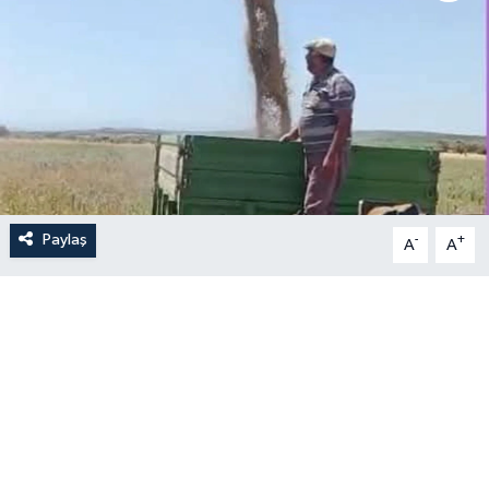
Paylaş
-
+
A
A