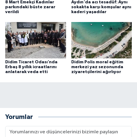
8 Mart Emekçi Kadınlar
Aydın'da acı tesadüf: Aynı
parkındaki büste zarar
sokakta karşı komşular aynı
verildi
kaderi yaşadılar
Didim Ticaret Odası’nda
Didim Polis moral eğitim
Erbaş 8 yıllık icraatlarını
merkezi yaz sezonunda
anlatarak veda etti
ziyaretçilerini ağırlıyor
Yorumlar