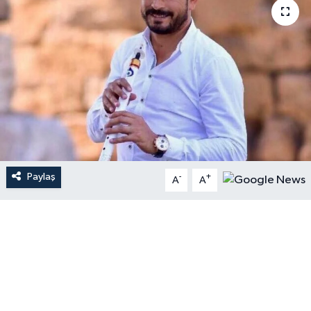
Paylaş
-
+
A
A