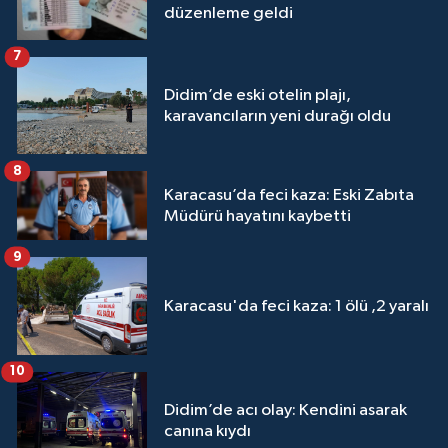
düzenleme geldi
7
Didim’de eski otelin plajı,
karavancıların yeni durağı oldu
8
Karacasu’da feci kaza: Eski Zabıta
Müdürü hayatını kaybetti
9
Karacasu'da feci kaza: 1 ölü ,2 yaralı
10
Didim’de acı olay: Kendini asarak
canına kıydı