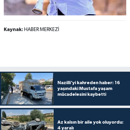
Kaynak:
HABER MERKEZİ
Nazilli’yi kahreden haber: 16
yaşındaki Mustafa yaşam
mücadelesini kaybetti
Az kalsın bir aile yok oluyordu:
4 yaralı