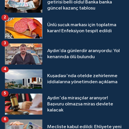
getirisi belli oldu! Banka banka
güncel kazanç tablosu
2
Ünlü sucuk markası için toplatma
kararı! Enfeksiyon tespit edildi
3
Aydın’da günlerdir aranıyordu: Yol
kenarında ölü bulundu
4
Kuşadası'nda otelde zehirlenme
iddialarına yönetimden açıklama
5
Aydın'da mirasçılar aranıyor!
Başvuru olmazsa miras devlete
kalacak
6
Mecliste kabul edildi: Ehliyete yeni