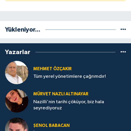
Yükleniyor...
Yazarlar
MEHMET ÖZÇAKIR
Tüm yerel yönetimlere çağrımdır!
MÜRVET NAZLI ALTINAYAR
Nazilli'nin tarihi çöküyor, biz hala
seyrediyoruz
ŞENOL BABACAN