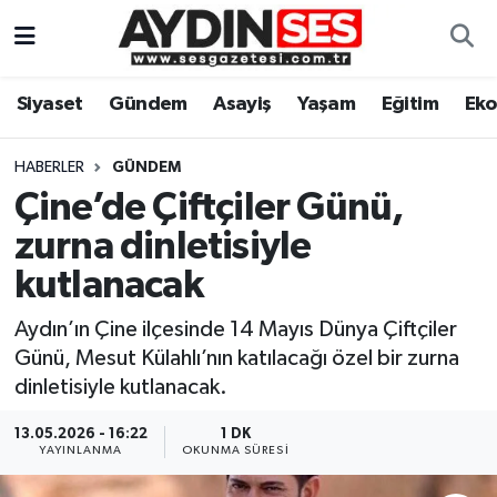
Asayiş
Aydın Nöbetçi Eczaneler
Siyaset
Gündem
Asayiş
Yaşam
Eğitim
Ek
Gündem
Aydın Hava Durumu
HABERLER
GÜNDEM
Siyaset
Aydin Namaz Vakitleri
Çine’de Çiftçiler Günü,
zurna dinletisiyle
Ekonomi
Aydın Trafik Yoğunluk Haritası
kutlanacak
Yaşam
Süper Lig Puan Durumu ve Fikstür
Aydın’ın Çine ilçesinde 14 Mayıs Dünya Çiftçiler
Günü, Mesut Külahlı’nın katılacağı özel bir zurna
Eğitim
Tüm Manşetler
dinletisiyle kutlanacak.
Kültür Sanat
Son Dakika Haberleri
13.05.2026 - 16:22
1 DK
YAYINLANMA
OKUNMA SÜRESI
Spor
Haber Arşivi