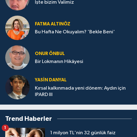
İşte bizim Valimiz
FATMA ALTINÖZ
Bu Hafta Ne Okuyalım? 'Bekle Beni'
ONUR ÖNBUL
Bir Lokmanın Hikâyesi
YASIN DANYAL
Kırsal kalkınmada yeni dönem: Aydın için
IPARD III
Trend Haberler
1
1 milyon TL'nin 32 günlük faiz