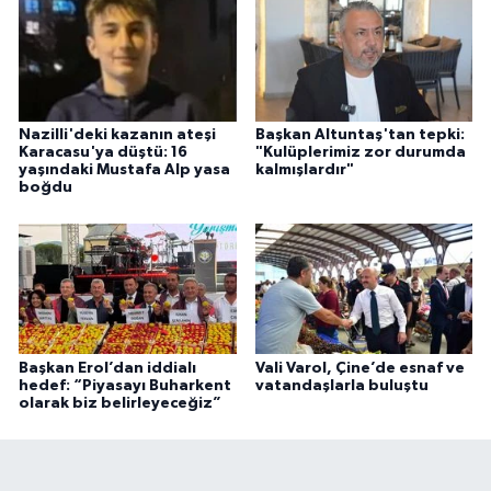
Nazilli'deki kazanın ateşi
Başkan Altuntaş'tan tepki:
Karacasu'ya düştü: 16
"Kulüplerimiz zor durumda
yaşındaki Mustafa Alp yasa
kalmışlardır"
boğdu
Başkan Erol’dan iddialı
Vali Varol, Çine’de esnaf ve
hedef: “Piyasayı Buharkent
vatandaşlarla buluştu
olarak biz belirleyeceğiz”