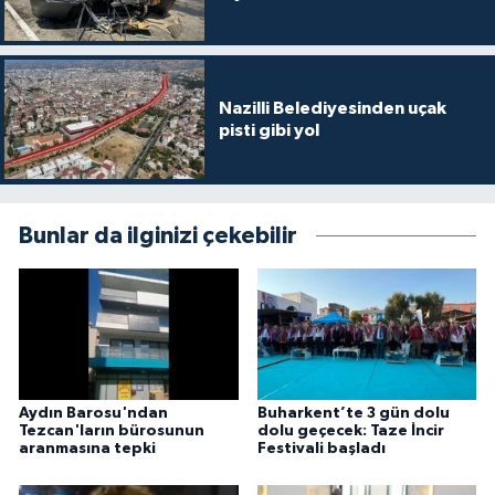
Nazilli Belediyesinden uçak
pisti gibi yol
Bunlar da ilginizi çekebilir
Aydın Barosu'ndan
Buharkent’te 3 gün dolu
Tezcan'ların bürosunun
dolu geçecek: Taze İncir
aranmasına tepki
Festivali başladı