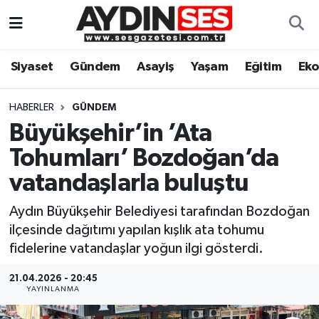
Asayiş
Aydın Nöbetçi Eczaneler
Siyaset
Gündem
Asayiş
Yaşam
Eğitim
Ek
Gündem
Aydın Hava Durumu
HABERLER
GÜNDEM
Siyaset
Aydin Namaz Vakitleri
Büyükşehir’in ’Ata
Tohumları’ Bozdoğan’da
Ekonomi
Aydın Trafik Yoğunluk Haritası
vatandaşlarla buluştu
Yaşam
Süper Lig Puan Durumu ve Fikstür
Aydın Büyükşehir Belediyesi tarafından Bozdoğan
ilçesinde dağıtımı yapılan kışlık ata tohumu
Eğitim
Tüm Manşetler
fidelerine vatandaşlar yoğun ilgi gösterdi.
Kültür Sanat
Son Dakika Haberleri
21.04.2026 - 20:45
YAYINLANMA
Spor
Haber Arşivi