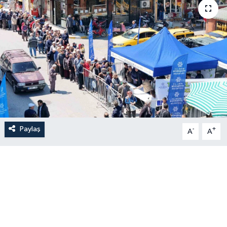
Paylaş
-
+
A
A