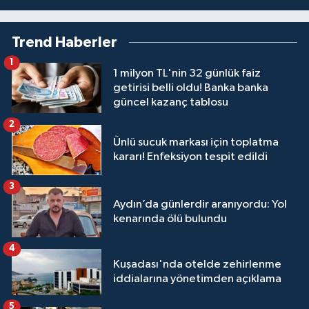
Trend Haberler
1
1 milyon TL'nin 32 günlük faiz
getirisi belli oldu! Banka banka
güncel kazanç tablosu
2
Ünlü sucuk markası için toplatma
kararı! Enfeksiyon tespit edildi
3
Aydın’da günlerdir aranıyordu: Yol
kenarında ölü bulundu
4
Kuşadası'nda otelde zehirlenme
iddialarına yönetimden açıklama
5