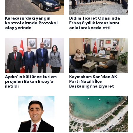
Karacasu'daki yangın
Didim Ticaret Odası’nda
kontrol altında:Protokol
Erbaş 8 yıllık icraatlarını
olay yerinde
anlatarak veda etti
Aydın’ın kültür ve turizm
Kaymakam Kan'dan AK
projeleri Bakan Ersoy’a
Parti Nazilli İlçe
iletildi
Başkanlığı'na ziyaret