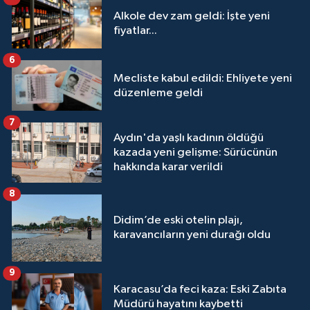
Alkole dev zam geldi: İşte yeni
fiyatlar...
6
Mecliste kabul edildi: Ehliyete yeni
düzenleme geldi
7
Aydın'da yaşlı kadının öldüğü
kazada yeni gelişme: Sürücünün
hakkında karar verildi
8
Didim’de eski otelin plajı,
karavancıların yeni durağı oldu
9
Karacasu’da feci kaza: Eski Zabıta
Müdürü hayatını kaybetti