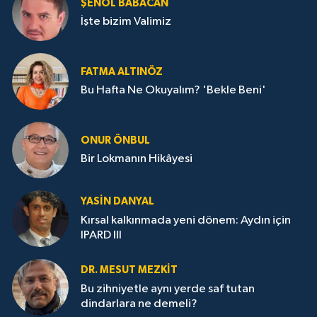
ŞENOL BABACAN
İşte bizim Valimiz
FATMA ALTINÖZ
Bu Hafta Ne Okuyalım? 'Bekle Beni'
ONUR ÖNBUL
Bir Lokmanın Hikâyesi
YASIN DANYAL
Kırsal kalkınmada yeni dönem: Aydın için
IPARD III
DR. MESUT MEZKIT
Bu zihniyetle aynı yerde saf tutan
dindarlara ne demeli?