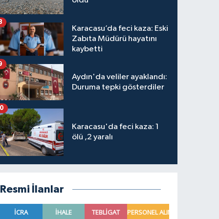
oldu
8
Karacasu’da feci kaza: Eski
Zabıta Müdürü hayatını
kaybetti
9
Aydın'da veliler ayaklandı:
Duruma tepki gösterdiler
10
Karacasu'da feci kaza: 1
ölü ,2 yaralı
Resmi İlanlar