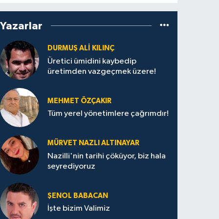
Yazarlar
DURMUŞ ALI KILINÇ
Üretici ümidini kaybedip
üretimden vazgeçmek üzere!
MEHMET ÖZÇAKIR
Tüm yerel yönetimlere çağrımdır!
MÜRVET NAZLI ALTINAYAR
Nazilli'nin tarihi çöküyor, biz hala
seyrediyoruz
ŞENOL BABACAN
İşte bizim Valimiz