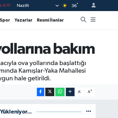
°
Nazilli
36
%0.18
%0.32
Spor
Yazarlar
Resmi İlanlar
%0.38
55
%0
ollarına bakım
9
%-14
cıyla ova yollarında başlattığı
amında Kamışlar-Yaka Mahallesi
gun hale getirildi.
-
+
A
A
Yükleniyor...