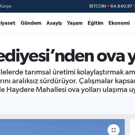
Künye
DOLAR
47,7436
EURO
55,2510
Siyaset
Gündem
Asayiş
Yaşam
Eğitim
Ekonomi
STERLİN
64,4811
GRAM ALTIN
6660.
diyesi’nden ova y
BİST100
13.77
elerde tarımsal üretimi kolaylaştırmak ama
ını aralıksız sürdürüyor. Çalışmalar kaps
e Haydere Mahallesi ova yolları ulaşıma uy