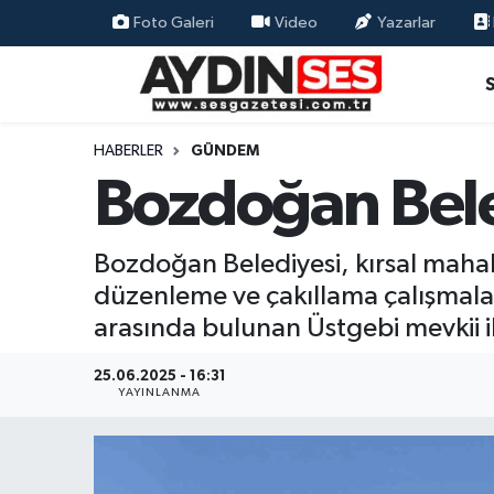
Foto Galeri
Video
Yazarlar
Asayiş
Aydın Nöbetçi Eczaneler
Gündem
Aydın Hava Durumu
HABERLER
GÜNDEM
Bozdoğan Bele
Siyaset
Aydin Namaz Vakitleri
Ekonomi
Aydın Trafik Yoğunluk Haritası
Bozdoğan Belediyesi, kırsal mahall
düzenleme ve çakıllama çalışmalar
Yaşam
Süper Lig Puan Durumu ve Fikstür
arasında bulunan Üstgebi mevkii il
Eğitim
Tüm Manşetler
25.06.2025 - 16:31
YAYINLANMA
Kültür Sanat
Son Dakika Haberleri
Spor
Haber Arşivi