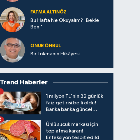
FATMA ALTINÖZ
Bu Hafta Ne Okuyalım? 'Bekle
Beni'
ONUR ÖNBUL
Bir Lokmanın Hikâyesi
Trend Haberler
1
1 milyon TL'nin 32 günlük
faiz getirisi belli oldu!
Banka banka güncel
kazanç tablosu
2
Ünlü sucuk markası için
toplatma kararı!
Enfeksiyon tespit edildi