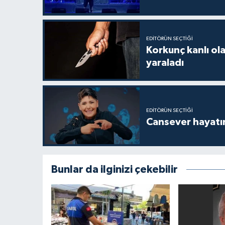
EDITÖRÜN SEÇTIĞI
Korkunç kanlı ol
yaraladı
EDITÖRÜN SEÇTIĞI
Cansever hayatın
Bunlar da ilginizi çekebilir