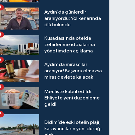
3
Aydın’da günlerdir
aranıyordu: Yol kenarında
ölü bulundu
4
Kuşadası'nda otelde
zehirlenme iddialarına
yönetimden açıklama
5
Aydın'da mirasçılar
aranıyor! Başvuru olmazsa
miras devlete kalacak
6
Mecliste kabul edildi:
Ehliyete yeni düzenleme
geldi
7
Didim’de eski otelin plajı,
karavancıların yeni durağı