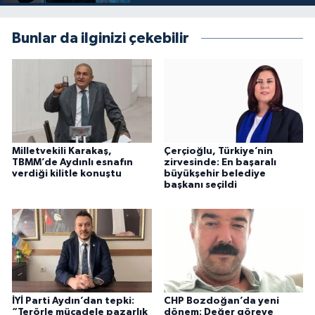
Bunlar da ilginizi çekebilir
Milletvekili Karakaş,
Çerçioğlu, Türkiye’nin
TBMM’de Aydınlı esnafın
zirvesinde: En başaralı
verdiği kilitle konuştu
büyükşehir belediye
başkanı seçildi
İYİ Parti Aydın’dan tepki:
CHP Bozdoğan’da yeni
“Terörle mücadele pazarlık
dönem: Değer göreve