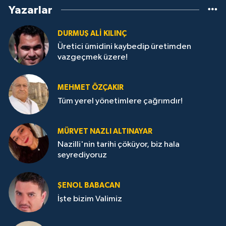
Yazarlar
DURMUŞ ALI KILINÇ
Üretici ümidini kaybedip üretimden
vazgeçmek üzere!
MEHMET ÖZÇAKIR
Tüm yerel yönetimlere çağrımdır!
MÜRVET NAZLI ALTINAYAR
Nazilli'nin tarihi çöküyor, biz hala
seyrediyoruz
ŞENOL BABACAN
İşte bizim Valimiz