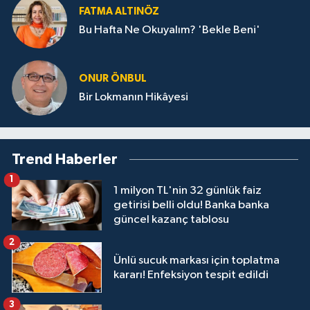
FATMA ALTINÖZ
Bu Hafta Ne Okuyalım? 'Bekle Beni'
ONUR ÖNBUL
Bir Lokmanın Hikâyesi
Trend Haberler
1
1 milyon TL'nin 32 günlük faiz
getirisi belli oldu! Banka banka
güncel kazanç tablosu
2
Ünlü sucuk markası için toplatma
kararı! Enfeksiyon tespit edildi
3