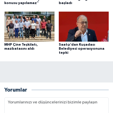
konusu yapılamaz”
başladı
MHP Çine Teşkilatı,
Saatçı’dan Kuşadası
mazbatasını aldı
Belediyesi operasyonuna
tepki
Yorumlar