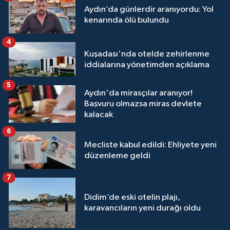
Aydın’da günlerdir aranıyordu: Yol
kenarında ölü bulundu
4
Kuşadası'nda otelde zehirlenme
iddialarına yönetimden açıklama
5
Aydın'da mirasçılar aranıyor!
Başvuru olmazsa miras devlete
kalacak
6
Mecliste kabul edildi: Ehliyete yeni
düzenleme geldi
7
Didim’de eski otelin plajı,
karavancıların yeni durağı oldu