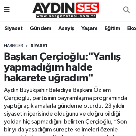
Asayiş
Aydın Nöbetçi Eczaneler
Siyaset
Gündem
Asayiş
Yaşam
Eğitim
Ek
Gündem
Aydın Hava Durumu
HABERLER
SIYASET
Siyaset
Aydin Namaz Vakitleri
Başkan Çerçioğlu:"Yanlış
yapmadığım halde
Ekonomi
Aydın Trafik Yoğunluk Haritası
hakarete uğradım"
Yaşam
Süper Lig Puan Durumu ve Fikstür
Aydın Büyükşehir Belediye Başkanı Özlem
Çerçioğlu, partisinin bayramlaşma programında
Eğitim
Tüm Manşetler
yaptığı açıklamalarla gündeme oturdu. 23 yıldır
siyasetin içerisinde olduğunu ve doğru bildiği
Kültür Sanat
Son Dakika Haberleri
yoldan hiç sapmadığını belirten Çerçioğlu, “Son
bir yılda yaşadığım süreçte kelimeleri özenle
Spor
Haber Arşivi