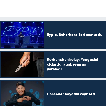
Eypio, Buharkentlileri coşturdu
Korkunç kanlı olay: Yengesini
öldürdü, ağabeyini ağır
yaraladı
Cansever hayatını kaybetti