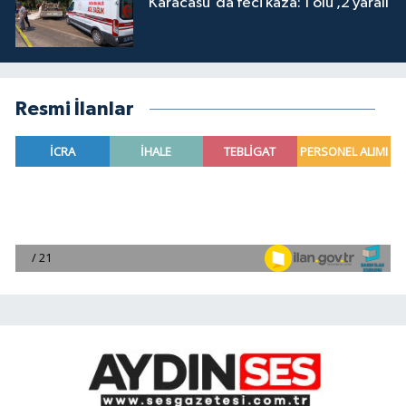
Karacasu'da feci kaza: 1 ölü ,2 yaralı
Resmi İlanlar