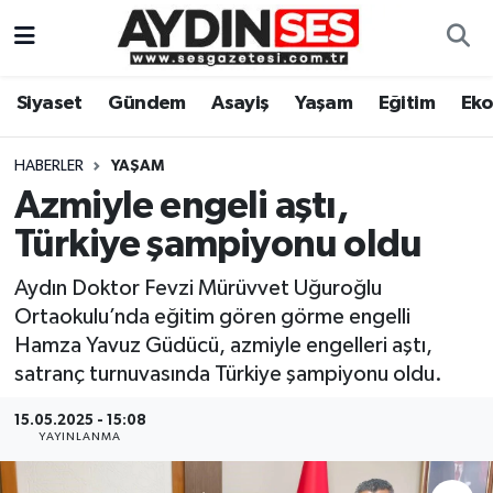
Asayiş
Aydın Nöbetçi Eczaneler
Siyaset
Gündem
Asayiş
Yaşam
Eğitim
Ek
Gündem
Aydın Hava Durumu
HABERLER
YAŞAM
Siyaset
Aydin Namaz Vakitleri
Azmiyle engeli aştı,
Türkiye şampiyonu oldu
Ekonomi
Aydın Trafik Yoğunluk Haritası
Aydın Doktor Fevzi Mürüvvet Uğuroğlu
Yaşam
Süper Lig Puan Durumu ve Fikstür
Ortaokulu’nda eğitim gören görme engelli
Hamza Yavuz Güdücü, azmiyle engelleri aştı,
Eğitim
Tüm Manşetler
satranç turnuvasında Türkiye şampiyonu oldu.
Kültür Sanat
Son Dakika Haberleri
15.05.2025 - 15:08
YAYINLANMA
Spor
Haber Arşivi