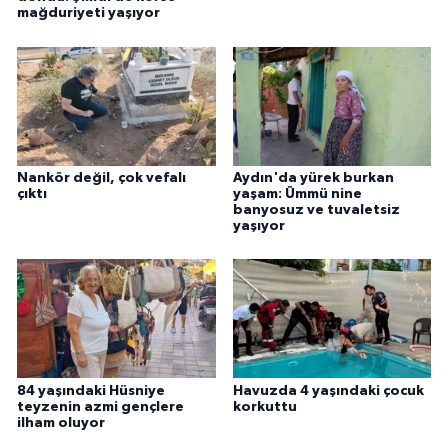
mağduriyeti yaşıyor
Nankör değil, çok vefalı
Aydın'da yürek burkan
çıktı
yaşam: Ümmü nine
banyosuz ve tuvaletsiz
yaşıyor
84 yaşındaki Hüsniye
Havuzda 4 yaşındaki çocuk
teyzenin azmi gençlere
korkuttu
ilham oluyor