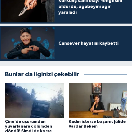
Korkunç kanlı olay: Yengesini
öldürdü, ağabeyini ağır
yaraladı
Cansever hayatını kaybetti
Bunlar da ilginizi çekebilir
Çine’de uçurumdan
Kadın isterse başarır: Jülide
yuvarlanarak ölümden
Vardar Bekem
döndü! Şimdi de korse