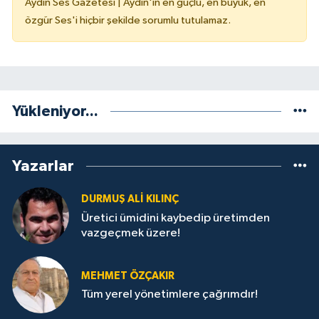
Aydın Ses Gazetesi | Aydın'ın en güçlü, en büyük, en
özgür Ses'i hiçbir şekilde sorumlu tutulamaz.
Yükleniyor...
Yazarlar
DURMUŞ ALI KILINÇ
Üretici ümidini kaybedip üretimden
vazgeçmek üzere!
MEHMET ÖZÇAKIR
Tüm yerel yönetimlere çağrımdır!