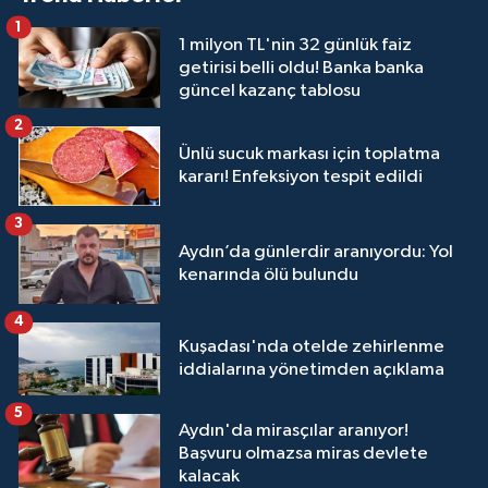
1
1 milyon TL'nin 32 günlük faiz
getirisi belli oldu! Banka banka
güncel kazanç tablosu
2
Ünlü sucuk markası için toplatma
kararı! Enfeksiyon tespit edildi
3
Aydın’da günlerdir aranıyordu: Yol
kenarında ölü bulundu
4
Kuşadası'nda otelde zehirlenme
iddialarına yönetimden açıklama
5
Aydın'da mirasçılar aranıyor!
Başvuru olmazsa miras devlete
kalacak