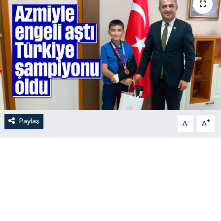
Paylaş
-
+
A
A