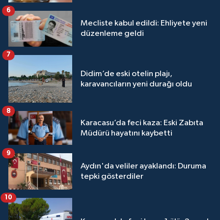
6
Mecliste kabul edildi: Ehliyete yeni
düzenleme geldi
7
Didim’de eski otelin plajı,
karavancıların yeni durağı oldu
8
Karacasu’da feci kaza: Eski Zabıta
Müdürü hayatını kaybetti
9
Aydın'da veliler ayaklandı: Duruma
tepki gösterdiler
10