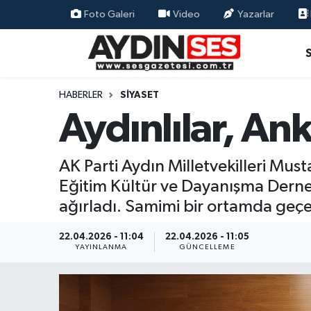
Foto Galeri
Video
Yazarlar
Asayiş
Aydın Nöbetçi Eczaneler
Gündem
Aydın Hava Durumu
HABERLER
SIYASET
Aydınlılar, An
Siyaset
Aydin Namaz Vakitleri
Ekonomi
Aydın Trafik Yoğunluk Haritası
AK Parti Aydın Milletvekilleri M
Eğitim Kültür ve Dayanışma Derneği
Yaşam
Süper Lig Puan Durumu ve Fikstür
ağırladı. Samimi bir ortamda geçen
Eğitim
Tüm Manşetler
22.04.2026 - 11:04
22.04.2026 - 11:05
YAYINLANMA
GÜNCELLEME
Kültür Sanat
Son Dakika Haberleri
Spor
Haber Arşivi