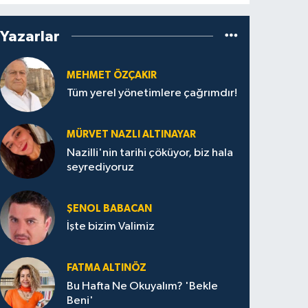
Yazarlar
MEHMET ÖZÇAKIR
Tüm yerel yönetimlere çağrımdır!
MÜRVET NAZLI ALTINAYAR
Nazilli'nin tarihi çöküyor, biz hala
seyrediyoruz
ŞENOL BABACAN
İşte bizim Valimiz
FATMA ALTINÖZ
Bu Hafta Ne Okuyalım? 'Bekle
Beni'