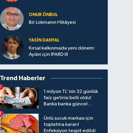
ONUR ÖNBUL
Bir Lokmanın Hikâyesi
YASIN DANYAL
Kırsal kalkınmada yeni dönem:
Aydın için IPARD III
Trend Haberler
1
1 milyon TL'nin 32 günlük
faiz getirisi belli oldu!
Banka banka güncel
kazanç tablosu
2
Ünlü sucuk markası için
toplatma kararı!
Enfeksiyon tespit edildi