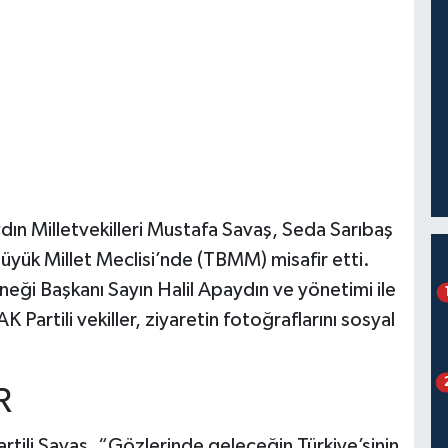
dın Milletvekilleri Mustafa Savaş, Seda Sarıbaş
yük Millet Meclisi’nde (TBMM) misafir etti.
neği Başkanı Sayın Halil Apaydın ve yönetimi ile
 Partili vekiller, ziyaretin fotoğraflarını sosyal
R
artili Savaş, “Gözlerinde geleceğin Türkiye’sinin