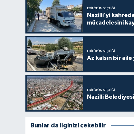
EDITÖRÜN SEÇTIĞI
Nazilli’yi kahre
mücadelesini ka
EDITÖRÜN SEÇTIĞI
Az kalsın bir aile
EDITÖRÜN SEÇTIĞI
Nazilli Belediyes
Bunlar da ilginizi çekebilir