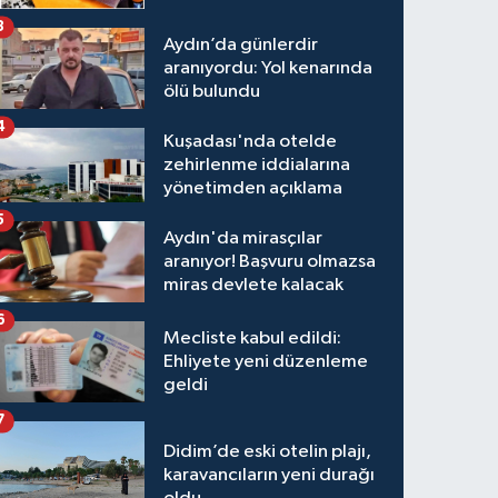
3
Aydın’da günlerdir
aranıyordu: Yol kenarında
ölü bulundu
4
Kuşadası'nda otelde
zehirlenme iddialarına
yönetimden açıklama
5
Aydın'da mirasçılar
aranıyor! Başvuru olmazsa
miras devlete kalacak
6
Mecliste kabul edildi:
Ehliyete yeni düzenleme
geldi
7
Didim’de eski otelin plajı,
karavancıların yeni durağı