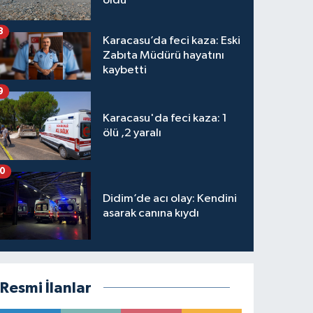
oldu
8
Karacasu’da feci kaza: Eski
Zabıta Müdürü hayatını
kaybetti
9
Karacasu'da feci kaza: 1
ölü ,2 yaralı
10
Didim’de acı olay: Kendini
asarak canına kıydı
Resmi İlanlar