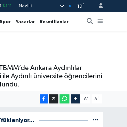
°
Nazilli
%0.18
19
%0.32
Spor
Yazarlar
Resmi İlanlar
%0.38
%0.03
9
%-14
9
%1.11
, TBMM’de Ankara Aydınlılar
le Aydınlı üniversite öğrencilerini
ulundu.
-
+
A
A
Yükleniyor...