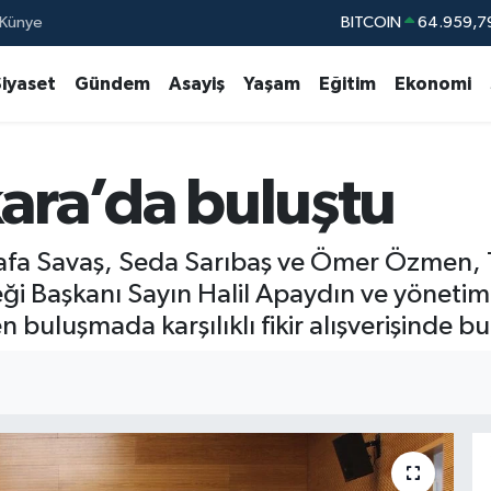
Künye
DOLAR
47,7436
EURO
55,2510
Siyaset
Gündem
Asayiş
Yaşam
Eğitim
Ekonomi
STERLİN
64,4811
GRAM ALTIN
6660.55
kara’da buluştu
BİST100
13.77
BITCOIN
64.959,7
ustafa Savaş, Seda Sarıbaş ve Ömer Özmen
 Başkanı Sayın Halil Apaydın ve yönetimi i
 buluşmada karşılıklı fikir alışverişinde b