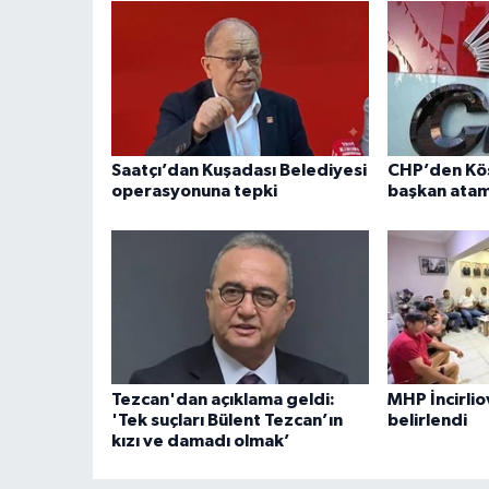
Saatçı’dan Kuşadası Belediyesi
CHP’den Kö
operasyonuna tepki
başkan atam
Tezcan'dan açıklama geldi:
MHP İncirlio
'Tek suçları Bülent Tezcan’ın
belirlendi
kızı ve damadı olmak’