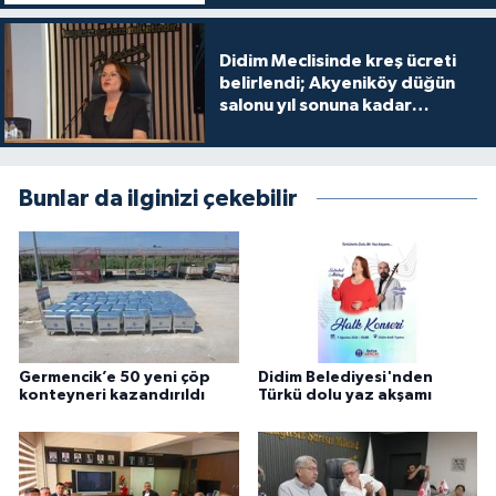
Didim Meclisinde kreş ücreti
belirlendi; Akyeniköy düğün
salonu yıl sonuna kadar
ücretsiz
Bunlar da ilginizi çekebilir
Germencik’e 50 yeni çöp
Didim Belediyesi'nden
konteyneri kazandırıldı
Türkü dolu yaz akşamı