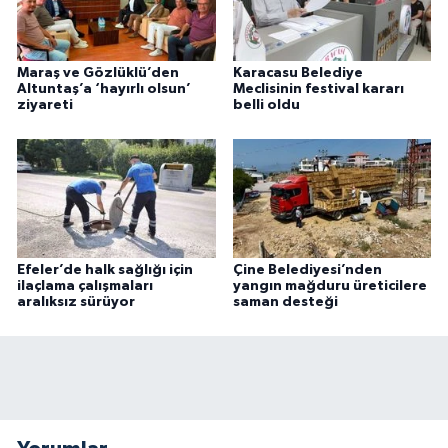
Maraş ve Gözlüklü’den
Karacasu Belediye
Altuntaş’a ‘hayırlı olsun’
Meclisinin festival kararı
ziyareti
belli oldu
Efeler’de halk sağlığı için
Çine Belediyesi’nden
ilaçlama çalışmaları
yangın mağduru üreticilere
aralıksız sürüyor
saman desteği