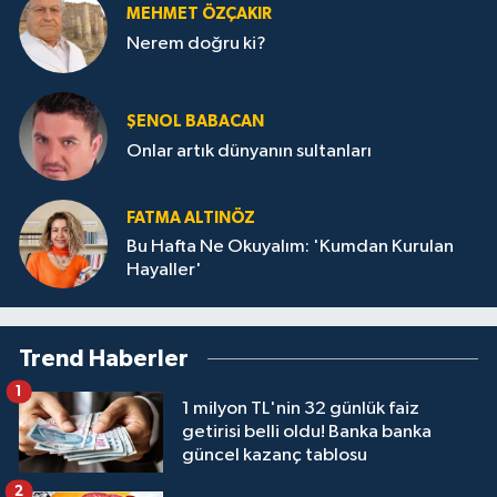
MEHMET ÖZÇAKIR
Nerem doğru ki?
ŞENOL BABACAN
Onlar artık dünyanın sultanları
FATMA ALTINÖZ
Bu Hafta Ne Okuyalım: 'Kumdan Kurulan
Hayaller'
Trend Haberler
1
1 milyon TL'nin 32 günlük faiz
getirisi belli oldu! Banka banka
güncel kazanç tablosu
2