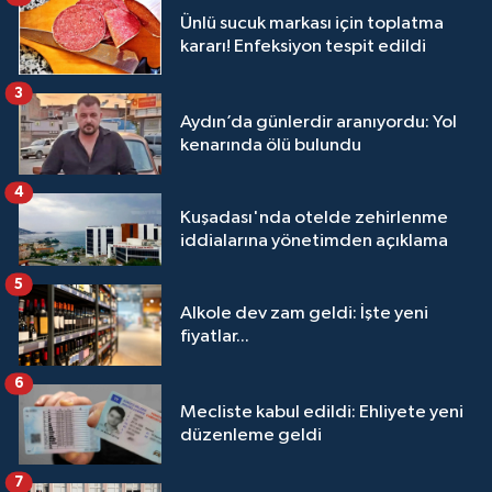
Ünlü sucuk markası için toplatma
kararı! Enfeksiyon tespit edildi
3
Aydın’da günlerdir aranıyordu: Yol
kenarında ölü bulundu
4
Kuşadası'nda otelde zehirlenme
iddialarına yönetimden açıklama
5
Alkole dev zam geldi: İşte yeni
fiyatlar...
6
Mecliste kabul edildi: Ehliyete yeni
düzenleme geldi
7