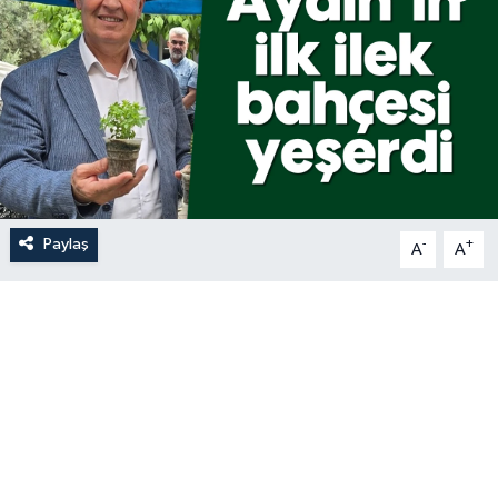
Paylaş
-
+
A
A