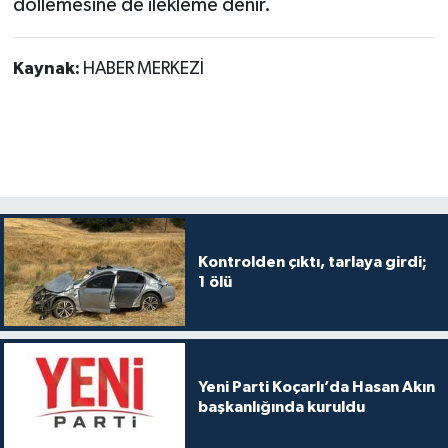
döllemesine de ilekleme denir.
Kaynak:
HABER MERKEZİ
Kontrolden çıktı, tarlaya girdi;
1 ölü
Yeni Parti Koçarlı’da Hasan Akın
başkanlığında kuruldu