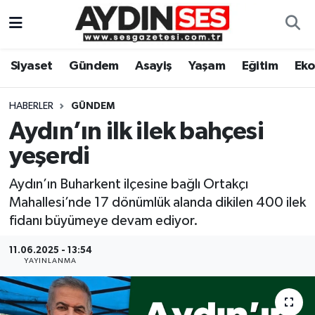
Asayiş
Aydın Nöbetçi Eczaneler
Siyaset
Gündem
Asayiş
Yaşam
Eğitim
Ek
Gündem
Aydın Hava Durumu
HABERLER
GÜNDEM
Siyaset
Aydin Namaz Vakitleri
Aydın’ın ilk ilek bahçesi
yeşerdi
Ekonomi
Aydın Trafik Yoğunluk Haritası
Aydın’ın Buharkent ilçesine bağlı Ortakçı
Yaşam
Süper Lig Puan Durumu ve Fikstür
Mahallesi’nde 17 dönümlük alanda dikilen 400 ilek
fidanı büyümeye devam ediyor.
Eğitim
Tüm Manşetler
11.06.2025 - 13:54
YAYINLANMA
Kültür Sanat
Son Dakika Haberleri
Spor
Haber Arşivi