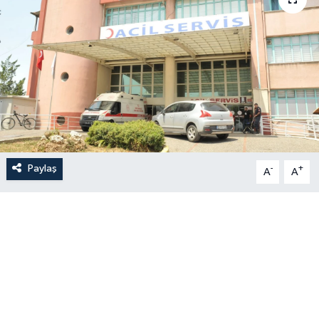
Paylaş
-
+
A
A