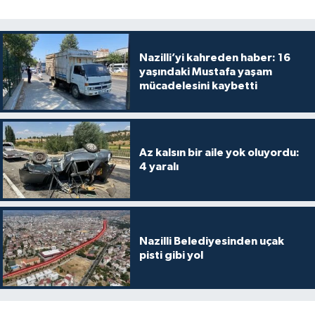
Nazilli’yi kahreden haber: 16
yaşındaki Mustafa yaşam
mücadelesini kaybetti
Az kalsın bir aile yok oluyordu:
4 yaralı
Nazilli Belediyesinden uçak
pisti gibi yol