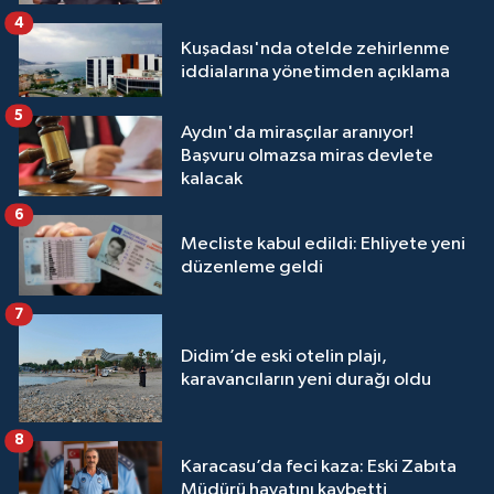
4
Kuşadası'nda otelde zehirlenme
iddialarına yönetimden açıklama
5
Aydın'da mirasçılar aranıyor!
Başvuru olmazsa miras devlete
kalacak
6
Mecliste kabul edildi: Ehliyete yeni
düzenleme geldi
7
Didim’de eski otelin plajı,
karavancıların yeni durağı oldu
8
Karacasu’da feci kaza: Eski Zabıta
Müdürü hayatını kaybetti