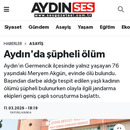
Asayiş
Aydın Nöbetçi Eczaneler
Siyaset
Gündem
Asayiş
Yaşam
Eğitim
Ek
Gündem
Aydın Hava Durumu
HABERLER
ASAYIŞ
Siyaset
Aydin Namaz Vakitleri
Aydın'da şüpheli ölüm
Aydın’ın Germencik ilçesinde yalnız yaşayan 76
Ekonomi
Aydın Trafik Yoğunluk Haritası
yaşındaki Meryem Akgün, evinde ölü bulundu.
Başından darbe aldığı tespit edilen yaşlı kadının
Yaşam
Süper Lig Puan Durumu ve Fikstür
ölümü şüpheli bulunurken olayla ilgili jandarma
ekipleri geniş çaplı soruşturma başlattı.
Eğitim
Tüm Manşetler
11.03.2026 - 18:19
Kültür Sanat
Son Dakika Haberleri
YAYINLANMA
Spor
Haber Arşivi