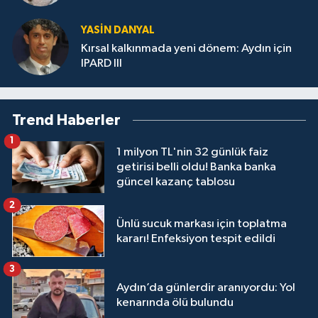
YASIN DANYAL
Kırsal kalkınmada yeni dönem: Aydın için
IPARD III
Trend Haberler
1
1 milyon TL'nin 32 günlük faiz
getirisi belli oldu! Banka banka
güncel kazanç tablosu
2
Ünlü sucuk markası için toplatma
kararı! Enfeksiyon tespit edildi
3
Aydın’da günlerdir aranıyordu: Yol
kenarında ölü bulundu