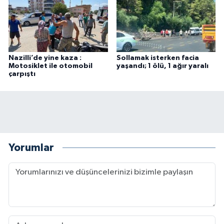
Nazilli’de yine kaza :
Sollamak isterken facia
Motosiklet ile otomobil
yaşandı; 1 ölü, 1 ağır yaralı
çarpıştı
Yorumlar