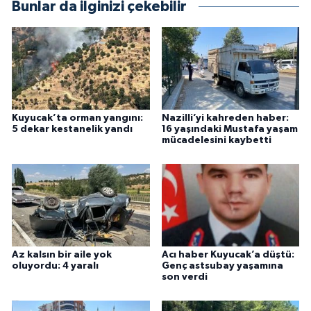
Bunlar da ilginizi çekebilir
Kuyucak’ta orman yangını:
Nazilli’yi kahreden haber:
5 dekar kestanelik yandı
16 yaşındaki Mustafa yaşam
mücadelesini kaybetti
Az kalsın bir aile yok
Acı haber Kuyucak’a düştü:
oluyordu: 4 yaralı
Genç astsubay yaşamına
son verdi