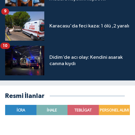
9
Karacasu'da feci kaza: 1 ölü ,2 yaralı
10
Didim’de acı olay: Kendini asarak
canına kıydı
Resmi İlanlar