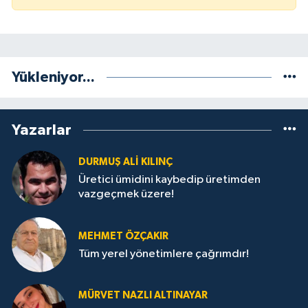
Yükleniyor...
Yazarlar
DURMUŞ ALI KILINÇ
Üretici ümidini kaybedip üretimden
vazgeçmek üzere!
MEHMET ÖZÇAKIR
Tüm yerel yönetimlere çağrımdır!
MÜRVET NAZLI ALTINAYAR