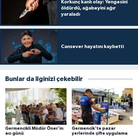
Korkunç kanlı olay: Yengesini
öldürdü, ağabeyini ağır
yaraladı
Cansever hayatını kaybetti
Bunlar da ilginizi çekebilir
Germencikli Müdür Öner’in
Germencik’te pazar
acı günü
yerlerinde çifte uygulama