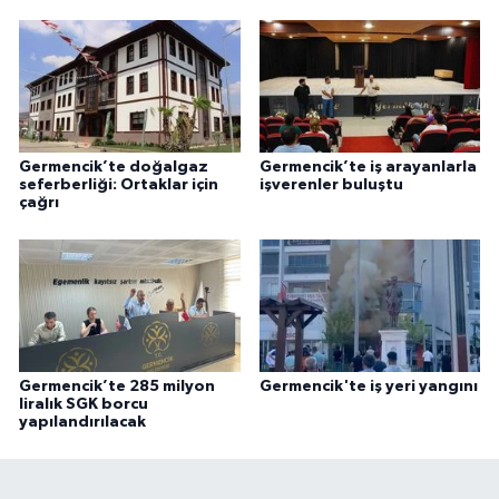
Germencik’te doğalgaz
Germencik’te iş arayanlarla
seferberliği: Ortaklar için
işverenler buluştu
çağrı
Germencik’te 285 milyon
Germencik'te iş yeri yangını
liralık SGK borcu
yapılandırılacak