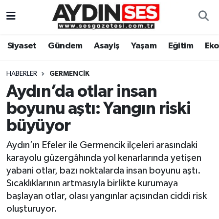
Asayiş
Aydın Nöbetçi Eczaneler
Siyaset
Gündem
Asayiş
Yaşam
Eğitim
Ek
Gündem
Aydın Hava Durumu
HABERLER
GERMENCIK
Siyaset
Aydin Namaz Vakitleri
Aydın’da otlar insan
boyunu aştı: Yangın riski
Ekonomi
Aydın Trafik Yoğunluk Haritası
büyüyor
Yaşam
Süper Lig Puan Durumu ve Fikstür
Aydın’ın Efeler ile Germencik ilçeleri arasındaki
karayolu güzergâhında yol kenarlarında yetişen
Eğitim
Tüm Manşetler
yabani otlar, bazı noktalarda insan boyunu aştı.
Sıcaklıklarının artmasıyla birlikte kurumaya
Kültür Sanat
Son Dakika Haberleri
başlayan otlar, olası yangınlar açısından ciddi risk
oluşturuyor.
Spor
Haber Arşivi