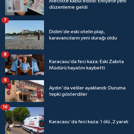
Mecliste kabul edildi: Ehliyete yeni
düzenleme geldi
7
Didim’de eski otelin plajı,
karavancıların yeni durağı oldu
8
Karacasu’da feci kaza: Eski Zabıta
Müdürü hayatını kaybetti
9
Aydın'da veliler ayaklandı: Duruma
tepki gösterdiler
10
Karacasu'da feci kaza: 1 ölü ,2 yaralı