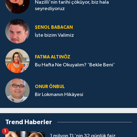
Nazilli'nin tarihi çöküyor, biz hala
seyrediyoruz
ŞENOL BABACAN
İşte bizim Valimiz
FATMA ALTINÖZ
Bu Hafta Ne Okuyalım? 'Bekle Beni'
ONUR ÖNBUL
Bir Lokmanın Hikâyesi
Trend Haberler
1
1 milyon TL'nin 32 günlük faiz